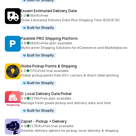
Built for Shopify
Essent Estimated Delivery Date
5つ星中
5.0
(864)
•
Free
合計レビュー数：864件
Show Estimated Delivery Date Plus Shipping Time (EDD/ETA)
Built for Shopify
Packlink PRO Shipping Platform
5つ星中
4.8
(869)
•
Free plan available
合計レビュー数：869件
Multicarrier Shipping Solutions for eCommerce and Marketplaces
Built for Shopify
Globe Pickup Points & Shipping
5つ星中
5.0
(111)
•
Free trial available
合計レビュー数：111件
Global pickup points from 60+ carriers & direct label printing
Built for Shopify
D: Local Delivery Date Picker
5つ星中
4.9
(279)
•
Free plan available
合計レビュー数：279件
Manage fresh goods pickup and delivery date and time
Built for Shopify
Zapiet ‑ Pickup + Delivery
5つ星中
4.9
(1,794)
•
Free trial available
合計レビュー数：1794件
Smarter delivery options for pickup, local delivery & shipping