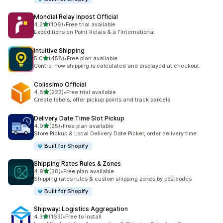
Mondial Relay Inpost Official
5つ星中
4.2
(106)
•
Free trial available
合計レビュー数：106件
Expéditions en Point Relais & à l'International
Intuitive Shipping
5つ星中
5.0
(458)
•
Free plan available
合計レビュー数：458件
Control how shipping is calculated and displayed at checkout.
Colissimo Official
5つ星中
4.8
(223)
•
Free trial available
合計レビュー数：223件
Create labels, offer pickup points and track parcels
Delivery Date Time Slot Pickup
5つ星中
4.9
(25)
•
Free plan available
合計レビュー数：25件
Store Pickup & Local Delivery Date Picker, order delivery time
Built for Shopify
Shipping Rates Rules & Zones
5つ星中
4.9
(38)
•
Free plan available
合計レビュー数：38件
Shipping rates rules & custom shipping zones by postcodes
Built for Shopify
Shipway: Logistics Aggregation
5つ星中
4.3
(163)
•
Free to install
合計レビュー数：163件