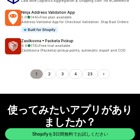
Last Mile Logistics Aggregation & Shipping Soln. for eCommerce
Ninja Address Validation App
5つ星中
5.0
(44)
•
Free plan available
合計レビュー数：44件
Address Validator App for Checkout Validation. Stop Bad Orders
Built for Shopify
Zasilkovna • Packeta Pickup
5つ星中
4.9
(73)
•
Free trial available
合計レビュー数：73件
Zásilkovna (Packeta) pickup points, automatic export and COD.
1
2
3
4
23
使ってみたいアプリがあり
ましたか？
Shopifyを3日間無料でお試しください