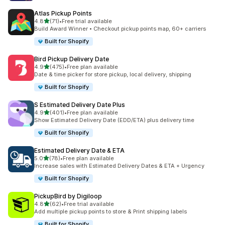
Atlas Pickup Points
5つ星中
4.8
(71)
•
Free trial available
合計レビュー数：71件
Build Award Winner • Checkout pickup points map, 60+ carriers
Built for Shopify
Bird Pickup Delivery Date
5つ星中
4.9
(475)
•
Free plan available
合計レビュー数：475件
Date & time picker for store pickup, local delivery, shipping
Built for Shopify
S Estimated Delivery Date Plus
5つ星中
4.9
(401)
•
Free plan available
合計レビュー数：401件
Show Estimated Delivery Date (EDD/ETA) plus delivery time
Built for Shopify
Estimated Delivery Date & ETA
5つ星中
5.0
(78)
•
Free plan available
合計レビュー数：78件
Increase sales with Estimated Delivery Dates & ETA + Urgency
Built for Shopify
PickupBird by Digiloop
5つ星中
4.8
(62)
•
Free trial available
合計レビュー数：62件
Add multiple pickup points to store & Print shipping labels
Built for Shopify