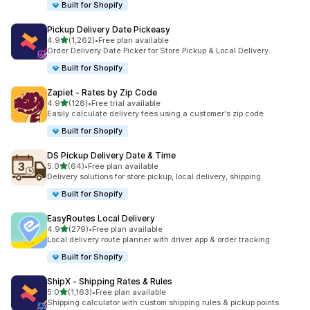
Built for Shopify
Pickup Delivery Date Pickeasy
5つ星中
4.9
(1,262)
•
Free plan available
合計レビュー数：1262件
Order Delivery Date Picker for Store Pickup & Local Delivery.
Built for Shopify
Zapiet ‑ Rates by Zip Code
5つ星中
4.9
(128)
•
Free trial available
合計レビュー数：128件
Easily calculate delivery fees using a customer's zip code
Built for Shopify
DS Pickup Delivery Date & Time
5つ星中
5.0
(64)
•
Free plan available
合計レビュー数：64件
Delivery solutions for store pickup, local delivery, shipping.
Built for Shopify
EasyRoutes Local Delivery
5つ星中
4.9
(279)
•
Free plan available
合計レビュー数：279件
Local delivery route planner with driver app & order tracking
Built for Shopify
ShipX ‑ Shipping Rates & Rules
5つ星中
5.0
(1,163)
•
Free plan available
合計レビュー数：1163件
Shipping calculator with custom shipping rules & pickup points