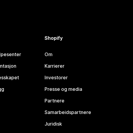
Shopify
lpesenter
Om
ntasjon
Karrierer
lesskapet
Investorer
gg
Presse og media
Partnere
Samarbeidspartnere
Juridisk