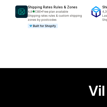
Shipping Rates Rules & Zones
Sh
av 5 stjerner
4,9
(38)
•
Free plan available
4,3
Totalt 38 omtaler
Tot
Shipping rates rules & custom shipping
Las
zones by postcodes
Shi
Built for Shopify
Vil