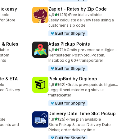
Pickeasy
Zapiet ‑ Rates by Zip Code
av 5 stjerner
ilable
4,9
(128)
•
Free trial available
Totalt 128 omtaler
for Store
Easily calculate delivery fees using a
customer's zip code
Built for Shopify
s & Rules
Atlas Pickup Points
av 5 stjerner
lable
4,8
(71)
•
Gratis prøveperiode tilgjengelig
Totalt 71 omtaler
ustom
Hentesteder: PostNord, Posten,
ints
Instabox og 60+ transportører
Built for Shopify
te & ETA
PickupBird by Digiloop
av 5 stjerner
ble
4,8
(62)
•
Gratis prøveperiode tilgjengelig
Totalt 62 omtaler
ted Delivery
Legg til hentesteder og skriv ut
fraktetiketter
Built for Shopify
Delivery Date Time Slot Pickup
av 5 stjerner
able
4,9
(25)
•
Free plan available
Totalt 25 omtaler
 points and
Store Pickup & Local Delivery Date
Picker, order delivery time
Built for Shopify