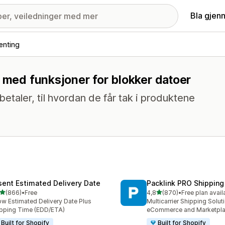
Bla gjen
enting
g med funksjoner for blokker datoer
etaler, til hvordan de får tak i produktene
sent Estimated Delivery Date
Packlink PRO Shipping
av 5 stjerner
av 5 stjerner
(866)
•
Free
4,8
(870)
•
Free plan avail
alt 866 omtaler
Totalt 870 omtaler
w Estimated Delivery Date Plus
Multicarrier Shipping Solut
pping Time (EDD/ETA)
eCommerce and Marketpl
Built for Shopify
Built for Shopify