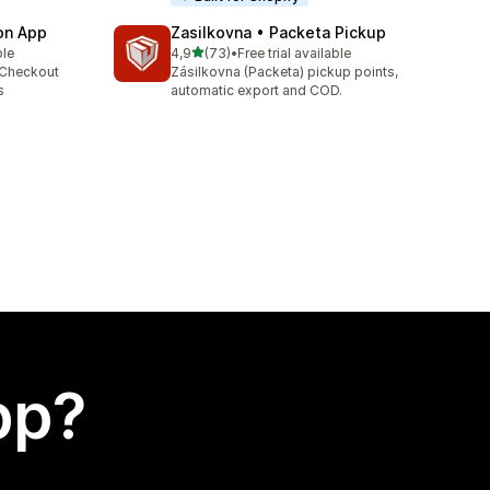
ion App
Zasilkovna • Packeta Pickup
av 5 stjerner
ble
4,9
(73)
•
Free trial available
Totalt 73 omtaler
 Checkout
Zásilkovna (Packeta) pickup points,
s
automatic export and COD.
app?