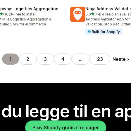
ipway: Logistics Aggregation
Ninja Address Validat
av 5 stjerner
av 5 stjerner
(162)
•
Free to install
5,0
(44)
•
Free plan availa
alt 162 omtaler
Totalt 44 omtaler
t Mile Logistics Aggregation &
Address Validator App for
pping Soln. for eCommerce
Validation. Stop Bad Order
Built for Shopify
Neste
1
2
3
4
…
23
 du legge til en 
Prøv Shopify gratis i tre dager