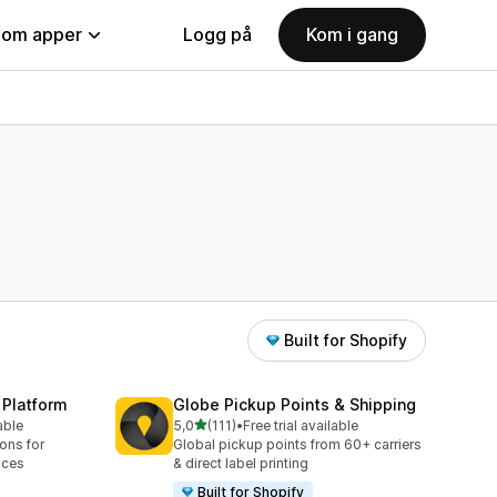
nom apper
Logg på
Kom i gang
Built for Shopify
 Platform
Globe Pickup Points & Shipping
av 5 stjerner
able
5,0
(111)
•
Free trial available
Totalt 111 omtaler
ions for
Global pickup points from 60+ carriers
aces
& direct label printing
Built for Shopify