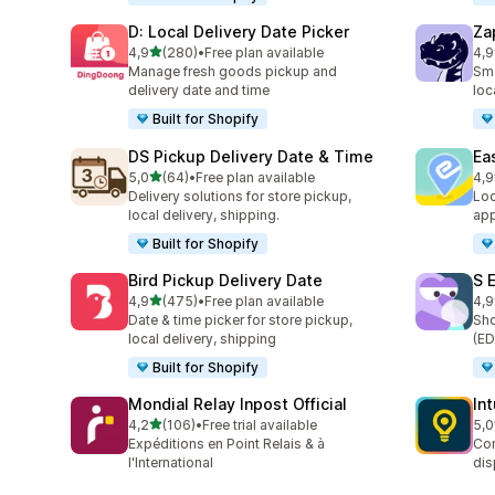
D: Local Delivery Date Picker
Za
av 5 stjerner
4,9
(280)
•
Free plan available
4,9
Totalt 280 omtaler
Tot
Manage fresh goods pickup and
Sma
delivery date and time
loc
Built for Shopify
DS Pickup Delivery Date & Time
Ea
av 5 stjerner
5,0
(64)
•
Free plan available
4,9
Totalt 64 omtaler
Tot
Delivery solutions for store pickup,
Loc
local delivery, shipping.
app
Built for Shopify
Bird Pickup Delivery Date
S 
av 5 stjerner
4,9
(475)
•
Free plan available
4,9
Totalt 475 omtaler
Tot
Date & time picker for store pickup,
Sho
local delivery, shipping
(ED
Built for Shopify
Mondial Relay Inpost Official
In
av 5 stjerner
4,2
(106)
•
Free trial available
5,0
Totalt 106 omtaler
Tot
Expéditions en Point Relais & à
Con
l'International
dis