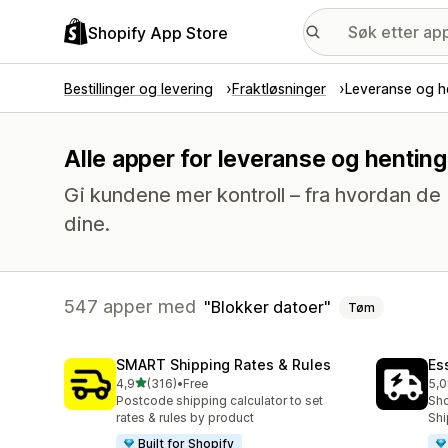
Shopify App Store
Bestillinger og levering
Fraktløsninger
Leveranse og h
Alle apper for leveranse og hentin
Gi kundene mer kontroll – fra hvordan de b
dine.
547 apper med
Blokker datoer
Tøm
SMART Shipping Rates & Rules
Es
av 5 stjerner
4,9
(316)
•
Free
5,0
Totalt 316 omtaler
Tot
Postcode shipping calculator to set
Sho
rates & rules by product
Shi
Built for Shopify