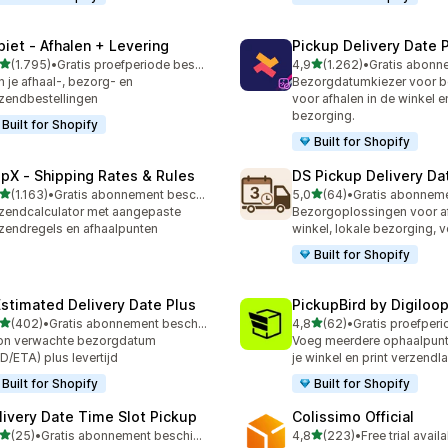
piet ‑ Afhalen + Levering
Pickup Delivery Date 
van 5 sterren
van 5 sterren
(1.795)
•
Gratis proefperiode beschikbaar
4,9
(1.262)
•
5 recensies in totaal
1262 recensies in totaal
n je afhaal-, bezorg- en
Bezorgdatumkiezer voor be
zendbestellingen
voor afhalen in de winkel e
bezorging.
Built for Shopify
Built for Shopify
ipX ‑ Shipping Rates & Rules
DS Pickup Delivery Da
van 5 sterren
van 5 sterren
(1.163)
•
Gratis abonnement beschikbaar
5,0
(64)
•
3 recensies in totaal
64 recensies in totaal
zendcalculator met aangepaste
Bezorgoplossingen voor af
zendregels en afhaalpunten
winkel, lokale bezorging, 
Built for Shopify
Estimated Delivery Date Plus
PickupBird by Digiloo
van 5 sterren
van 5 sterren
(402)
•
Gratis abonnement beschikbaar
4,8
(62)
•
 recensies in totaal
62 recensies in totaal
on verwachte bezorgdatum
Voeg meerdere ophaalpunt
D/ETA) plus levertijd
je winkel en print verzendl
Built for Shopify
Built for Shopify
livery Date Time Slot Pickup
Colissimo Official
van 5 sterren
van 5 sterren
(25)
•
Gratis abonnement beschikbaar
4,8
(223)
•
Free trial avail
recensies in totaal
223 recensies in totaal