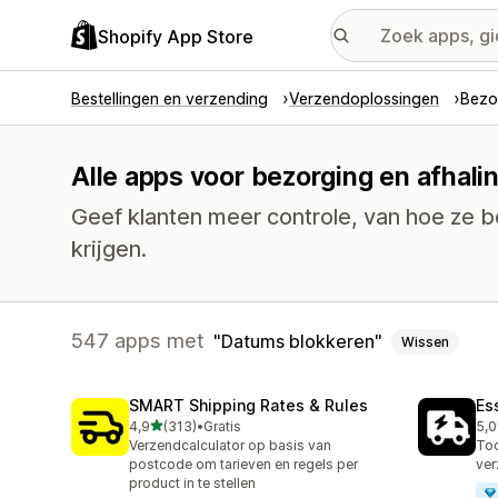
Shopify App Store
Bestellingen en verzending
Verzendoplossingen
Bezo
Alle apps voor bezorging en afhali
Geef klanten meer controle, van hoe ze b
krijgen.
547 apps met
Datums blokkeren
Wissen
SMART Shipping Rates & Rules
Es
van 5 sterren
4,9
(313)
•
Gratis
5,0
313 recensies in totaal
863
Verzendcalculator op basis van
Too
postcode om tarieven en regels per
ver
product in te stellen