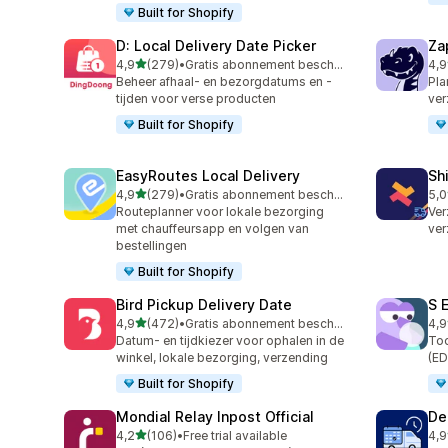
Built for Shopify
D: Local Delivery Date Picker
Za
van 5 sterren
4,9
(279)
•
Gratis abonnement beschikbaar
4,9
279 recensies in totaal
179
Beheer afhaal- en bezorgdatums en -
Pla
tijden voor verse producten
ver
Built for Shopify
EasyRoutes Local Delivery
Sh
van 5 sterren
4,9
(279)
•
Gratis abonnement beschikbaar
5,0
279 recensies in totaal
116
Routeplanner voor lokale bezorging
Ver
met chauffeursapp en volgen van
ver
bestellingen
Built for Shopify
Bird Pickup Delivery Date
S 
van 5 sterren
4,9
(472)
•
Gratis abonnement beschikbaar
4,9
472 recensies in totaal
402
Datum- en tijdkiezer voor ophalen in de
To
winkel, lokale bezorging, verzending
(ED
Built for Shopify
Mondial Relay Inpost Official
De
van 5 sterren
4,2
(106)
•
Free trial available
4,9
106 recensies in totaal
25 