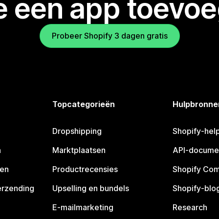
je een app toevo
Probeer Shopify 3 dagen gratis
Topcategorieën
Hulpbronne
Dropshipping
Shopify-hel
n
Marktplaatsen
API-docume
pen
Productrecensies
Shopify Co
erzending
Upselling en bundels
Shopify-blo
E-mailmarketing
Research