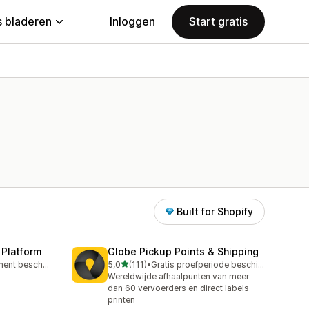
 bladeren
Inloggen
Start gratis
Built for Shopify
 Platform
Globe Pickup Points & Shipping
van 5 sterren
Gratis abonnement beschikbaar
5,0
(111)
•
Gratis proefperiode beschikbaar
111 recensies in totaal
Wereldwijde afhaalpunten van meer
dan 60 vervoerders en direct labels
printen