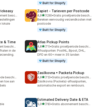
Built for Shopify
Pickeasy
Zapiet ‑ Tarieven per Postcode
van 5 sterren
Gratis abonnement beschikbaar
4,9
(128)
•
Gratis proefperiode beschikbaar
128 recensies in totaal
stellingen
Bereken eenvoudig verzendkosten met
n lokale
postcode
Built for Shopify
te & Time
Atlas Pickup Points
van 5 sterren
Gratis abonnement beschikbaar
4,8
(71)
•
Gratis proefperiode beschikbaar
71 recensies in totaal
halen in de
Afhaalpunten: PostNL, Bpost, DHL,
verzending.
DPD en 60+ meer in 35 landen
Built for Shopify
p
Zasilkovna • Packeta Pickup
van 5 sterren
Gratis proefperiode beschikbaar
4,9
(73)
•
Gratis proefperiode beschikbaar
73 recensies in totaal
en toe aan
Zásilkovna (Packeta)-afhaalpunten,
abels
automatische export en rembours.
Estimated Delivery Date & ETA
van 5 sterren
able
5,0
(78)
•
Gratis abonnement beschikbaar
78 recensies in totaal