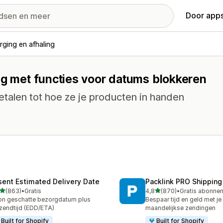
Door apps
rging en afhaling
ng met functies voor datums blokkeren
etalen tot hoe ze je producten in handen
sent Estimated Delivery Date
Packlink PRO Shipping
van 5 sterren
van 5 sterren
(863)
•
Gratis
4,8
(870)
•
 recensies in totaal
870 recensies in totaal
n geschatte bezorgdatum plus
Bespaar tijd en geld met je
zendtijd (EDD/ETA)
maandelijkse zendingen
Built for Shopify
Built for Shopify