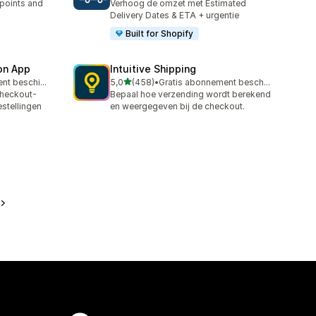
 points and
Verhoog de omzet met Estimated
Delivery Dates & ETA + urgentie
Built for Shopify
ion App
Intuitive Shipping
van 5 sterren
Gratis abonnement beschikbaar
5,0
(458)
•
Gratis abonnement beschikbaar
458 recensies in totaal
checkout-
Bepaal hoe verzending wordt berekend
estellingen
en weergegeven bij de checkout.