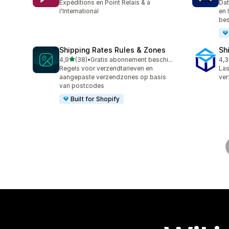
Expéditions en Point Relais & à
Dat
l'International
en 
bes
Shipping Rates Rules & Zones
Sh
van 5 sterren
4,9
(38)
•
Gratis abonnement beschikbaar
4,3
38 recensies in totaal
162
Regels voor verzendtarieven en
Las
aangepaste verzendzones op basis
ver
van postcodes
Built for Shopify