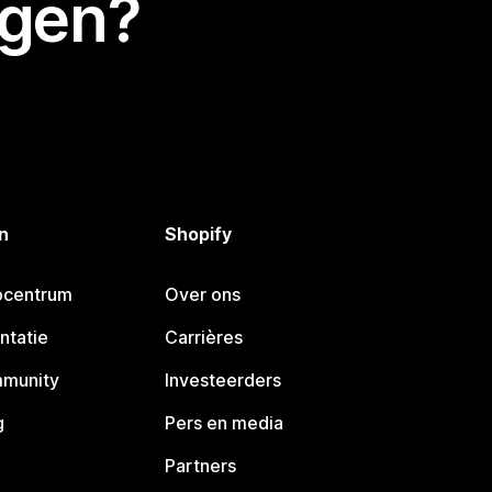
egen?
n
Shopify
pcentrum
Over ons
ntatie
Carrières
mmunity
Investeerders
g
Pers en media
Partners