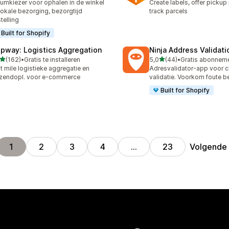
umkiezer voor ophalen in de winkel
Create labels, offer pickup
lokale bezorging, bezorgtijd
track parcels
telling
Built for Shopify
ipway: Logistics Aggregation
Ninja Address Validat
van 5 sterren
van 5 sterren
(162)
•
Gratis te installeren
5,0
(44)
•
 recensies in totaal
44 recensies in totaal
t mile logistieke aggregatie en
Adresvalidator-app voor 
zendopl. voor e-commerce
validatie. Voorkom foute b
Built for Shopify
Volgende
1
2
3
4
…
23