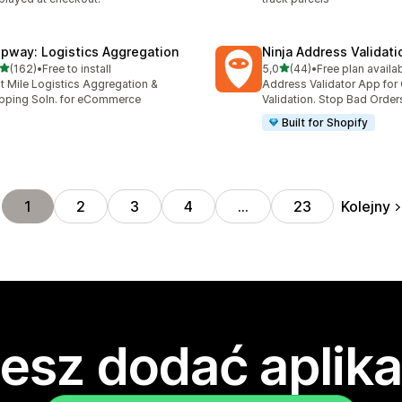
ipway: Logistics Aggregation
Ninja Address Validat
na 5 gwiazdek
na 5 gwiazdek
(162)
•
Free to install
5,0
(44)
•
Free plan availa
zna liczba recenzji: 162
Łączna liczba recenzji: 44
t Mile Logistics Aggregation &
Address Validator App for
pping Soln. for eCommerce
Validation. Stop Bad Order
Built for Shopify
Kolejny
1
2
3
4
…
23
esz dodać aplika