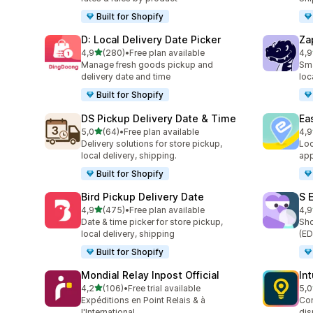
Built for Shopify
D: Local Delivery Date Picker
Za
na 5 gwiazdek
4,9
(280)
•
Free plan available
4,9
Łączna liczba recenzji: 280
Łąc
Manage fresh goods pickup and
Sma
delivery date and time
loc
Built for Shopify
DS Pickup Delivery Date & Time
Ea
na 5 gwiazdek
5,0
(64)
•
Free plan available
4,9
Łączna liczba recenzji: 64
Łąc
Delivery solutions for store pickup,
Loc
local delivery, shipping.
app
Built for Shopify
Bird Pickup Delivery Date
S 
na 5 gwiazdek
4,9
(475)
•
Free plan available
4,9
Łączna liczba recenzji: 475
Łąc
Date & time picker for store pickup,
Sho
local delivery, shipping
(ED
Built for Shopify
Mondial Relay Inpost Official
In
na 5 gwiazdek
4,2
(106)
•
Free trial available
5,0
Łączna liczba recenzji: 106
Łąc
Expéditions en Point Relais & à
Con
l'International
dis