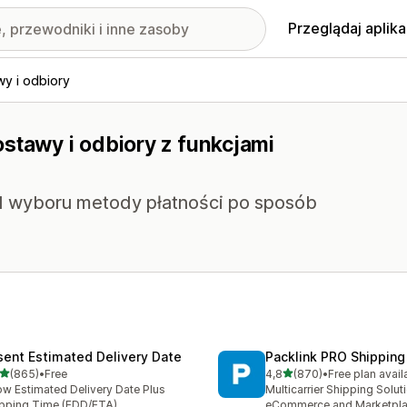
Przeglądaj aplika
y i odbiory
stawy i odbiory z funkcjami
od wyboru metody płatności po sposób
sent Estimated Delivery Date
Packlink PRO Shipping
na 5 gwiazdek
na 5 gwiazdek
(865)
•
Free
4,8
(870)
•
Free plan avail
zna liczba recenzji: 865
Łączna liczba recenzji: 87
w Estimated Delivery Date Plus
Multicarrier Shipping Solut
pping Time (EDD/ETA)
eCommerce and Marketpl