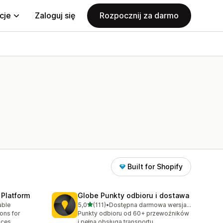
cje
Zaloguj się
Rozpocznij za darmo
Built for Shopify
 Platform
Globe Punkty odbioru i dostawa
na 5 gwiazdek
able
5,0
(111)
•
Dostępna darmowa wersja próbna
0
Łączna liczba recenzji: 111
ions for
Punkty odbioru od 60+ przewoźników
aces
i pełna obsługa transportu