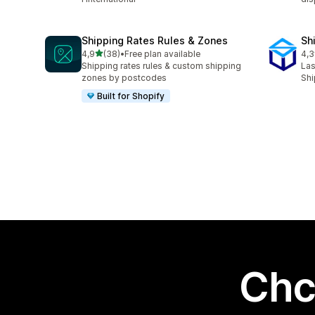
Shipping Rates Rules & Zones
Sh
na 5 gwiazdek
4,9
(38)
•
Free plan available
4,3
Łączna liczba recenzji: 38
Łąc
Shipping rates rules & custom shipping
Las
zones by postcodes
Shi
Built for Shopify
Chc