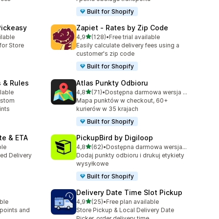
Built for Shopify
Pickeasy
Zapiet ‑ Rates by Zip Code
na 5 gwiazdek
ilable
4,9
(128)
•
Free trial available
63
Łączna liczba recenzji: 128
for Store
Easily calculate delivery fees using a
customer's zip code
Built for Shopify
s & Rules
Atlas Punkty Odbioru
na 5 gwiazdek
lable
4,8
(71)
•
Dostępna darmowa wersja próbna
3
Łączna liczba recenzji: 71
ustom
Mapa punktów w checkout, 60+
ints
kurierów w 35 krajach
Built for Shopify
te & ETA
PickupBird by Digiloop
na 5 gwiazdek
ble
4,8
(62)
•
Dostępna darmowa wersja próbna
Łączna liczba recenzji: 62
ted Delivery
Dodaj punkty odbioru i drukuj etykiety
wysyłkowe
Built for Shopify
Delivery Date Time Slot Pickup
na 5 gwiazdek
able
4,9
(25)
•
Free plan available
3
Łączna liczba recenzji: 25
 points and
Store Pickup & Local Delivery Date
Picker, order delivery time