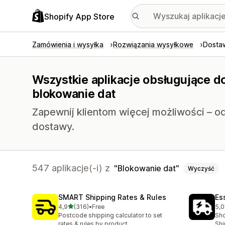
Shopify App Store
Zamówienia i wysyłka
Rozwiązania wysyłkowe
Dostaw
Wszystkie aplikacje obsługujące do
blokowanie dat
Zapewnij klientom więcej możliwości – 
dostawy.
547 aplikacje(-i) z
Blokowanie dat
Wyczyść
SMART Shipping Rates & Rules
Es
na 5 gwiazdek
4,9
(316)
•
Free
5,0
Łączna liczba recenzji: 316
Łąc
Postcode shipping calculator to set
Sho
rates & rules by product
Shi