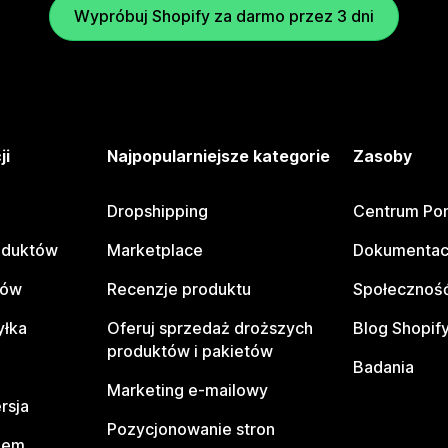
Wypróbuj Shopify za darmo przez 3 dni
ji
Najpopularniejsze kategorie
Zasoby
Dropshipping
Centrum Po
oduktów
Marketplace
Dokumentac
tów
Recenzje produktu
Społeczność
yłka
Oferuj sprzedaż droższych
Blog Shopif
produktów i pakietów
Badania
Marketing e-mailowy
rsja
Pozycjonowanie stron
pem