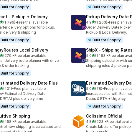
Built for Shopify
Built for Shopify
piet ‑ Pickup + Delivery
Pickup Delivery Date 
na 5 gwiazdek
na 5 gwiazdek
(1 796)
•
Free trial available
4,9
(1 263)
•
Free plan ava
zna liczba recenzji: 1796
Łączna liczba recenzji: 12
rter delivery options for pickup,
Order Delivery Date Picker 
al delivery & shipping
Pickup & Local Delivery.
Built for Shopify
Built for Shopify
syRoutes Local Delivery
ShipX ‑ Shipping Rate
na 5 gwiazdek
na 5 gwiazdek
(279)
•
Free plan available
5,0
(1 163)
•
Free plan avai
zna liczba recenzji: 279
Łączna liczba recenzji: 116
al delivery route planner with driver
Shipping calculator with c
 & order tracking
shipping rules & pickup po
Built for Shopify
Estimated Delivery Date Plus
Estimated Delivery Da
na 5 gwiazdek
na 5 gwiazdek
(401)
•
Free plan available
5,0
(78)
•
Free plan availa
zna liczba recenzji: 401
Łączna liczba recenzji: 78
w Estimated Delivery Date
Increase sales with Estima
D/ETA) plus delivery time
Dates & ETA + Urgency
Built for Shopify
Built for Shopify
tuitive Shipping
Colissimo Official
na 5 gwiazdek
na 5 gwiazdek
(458)
•
Free plan available
4,8
(223)
•
Free trial avail
zna liczba recenzji: 458
Łączna liczba recenzji: 22
trol how shipping is calculated and
Create labels, offer pickup
played at checkout.
track parcels