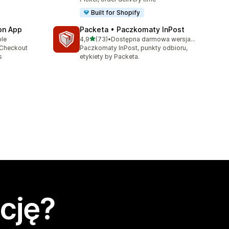
Built for Shopify
ion App
Packeta • Paczkomaty InPost
na 5 gwiazdek
ble
4,9
(73)
•
Dostępna darmowa wersja próbna
Łączna liczba recenzji: 73
 Checkout
Paczkomaty InPost, punkty odbioru,
s
etykiety by Packeta.
cję?