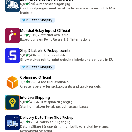
av 5 stjärnor
5,0
(78)
•
Gratisplan tillgänglig
78 recensioner totalt
Öka försäljningen med beräknade leveransdatum och ETA +
brådska
Built for Shopify
Mondial Relay Inpost Official
av 5 stjärnor
4,2
(106)
•
Free trial available
106 recensioner totalt
Expéditions en Point Relais & à l'International
ShipD Labels & Pickup points
av 5 stjärnor
5,0
(41)
•
Free trial available
41 recensioner totalt
Show pickup points, print shipping labels and delivery in EU
Built for Shopify
Colissimo Official
av 5 stjärnor
4,8
(223)
•
Free trial available
223 recensioner totalt
Create labels, offer pickup points and track parcels
Intuitive Shipping
av 5 stjärnor
5,0
(458)
•
Gratisplan tillgänglig
458 recensioner totalt
Styr hur frakten beräknas och visas i kassan.
Delivery Date Time Slot Pickup
av 5 stjärnor
4,9
(25)
•
Gratisplan tillgänglig
25 recensioner totalt
Datumväljare för upphämtning i butik och lokal leverans,
leveranstid för order