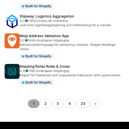
Built for Shopify
Shipway: Logistics Aggregation
av 5 stjärnor
4,3
(163)
•
Gratis att installera
163 recensioner totalt
Last mile-logistikaggregering och fraktlösning för e-handel
Ninja Address Validation App
av 5 stjärnor
5,0
(44)
•
Gratisplan tillgänglig
44 recensioner totalt
Adressvalideringsapp för validering i kassan. Stoppa felaktiga
ordrar
Built for Shopify
Shipping Rates Rules & Zones
av 5 stjärnor
4,9
(38)
•
Gratisplan tillgänglig
38 recensioner totalt
Regler för fraktpriser och anpassade fraktzoner efter postnummer
Built for Shopify
1
2
3
4
23