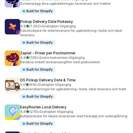
1794 recensioner totalt
Schemalägg dina upphämtningar, leveranser och frakter
Built for Shopify
Pickup Delivery Date Pickeasy
av 5 stjärnor
4,9
(1 262)
•
Gratisplan tillgänglig
1262 recensioner totalt
Datumväljare för orderleverans för upphämtning i butik och lokal
leverans.
Built for Shopify
Zapiet ‑ Priser per Postnummer
av 5 stjärnor
4,9
(128)
•
Gratis testversion tillgänglig
128 recensioner totalt
Beräkna enkelt leveransavgifter med postnummer
Built for Shopify
DS Pickup Delivery Date & Time
av 5 stjärnor
5,0
(64)
•
Gratisplan tillgänglig
64 recensioner totalt
Leveranslösningar för upphämtning i butik, lokal leverans och frakt.
Built for Shopify
EasyRoutes Local Delivery
av 5 stjärnor
4,9
(279)
•
Gratisplan tillgänglig
279 recensioner totalt
Ruttplanerare för lokala leveranser med förarapp och orderspårning
Built for Shopify