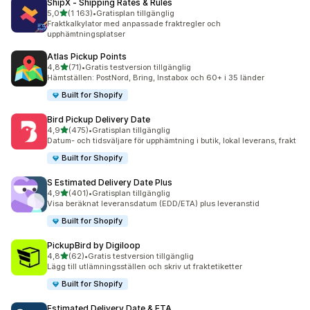
ShipX ‑ Shipping Rates & Rules
av 5 stjärnor
5,0
(1 163)
•
Gratisplan tillgänglig
1163 recensioner totalt
Fraktkalkylator med anpassade fraktregler och
upphämtningsplatser
Atlas Pickup Points
av 5 stjärnor
4,8
(71)
•
Gratis testversion tillgänglig
71 recensioner totalt
Hämtställen: PostNord, Bring, Instabox och 60+ i 35 länder
Built for Shopify
Bird Pickup Delivery Date
av 5 stjärnor
4,9
(475)
•
Gratisplan tillgänglig
475 recensioner totalt
Datum- och tidsväljare för upphämtning i butik, lokal leverans, frakt
Built for Shopify
S Estimated Delivery Date Plus
av 5 stjärnor
4,9
(401)
•
Gratisplan tillgänglig
401 recensioner totalt
Visa beräknat leveransdatum (EDD/ETA) plus leveranstid
Built for Shopify
PickupBird by Digiloop
av 5 stjärnor
4,8
(62)
•
Gratis testversion tillgänglig
62 recensioner totalt
Lägg till utlämningsställen och skriv ut fraktetiketter
Built for Shopify
Estimated Delivery Date & ETA