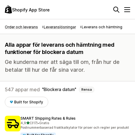
Shopify App Store
Order och leverans
Leveranslösningar
Leverans och hämtning
Alla appar för leverans och hämtning med
funktioner för blockera datum
Ge kunderna mer att säga till om, från hur de
betalar till hur de får sina varor.
547 appar med
Blockera datum
Rensa
Built for Shopify
SMART Shipping Rates & Rules
av 5 stjärnor
4,9
(317)
•
Gratis
317 recensioner totalt
Postnummerbaserad fraktkalkylator för priser och regler per produkt