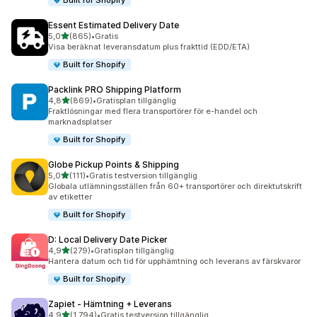
Built for Shopify
Essent Estimated Delivery Date
av 5 stjärnor
5,0
(865)
•
Gratis
865 recensioner totalt
Visa beräknat leveransdatum plus frakttid (EDD/ETA)
Built for Shopify
Packlink PRO Shipping Platform
av 5 stjärnor
4,8
(869)
•
Gratisplan tillgänglig
869 recensioner totalt
Fraktlösningar med flera transportörer för e-handel och
marknadsplatser
Built for Shopify
Globe Pickup Points & Shipping
av 5 stjärnor
5,0
(111)
•
Gratis testversion tillgänglig
111 recensioner totalt
Globala utlämningsställen från 60+ transportörer och direktutskrift
av etiketter
Built for Shopify
D: Local Delivery Date Picker
av 5 stjärnor
4,9
(279)
•
Gratisplan tillgänglig
279 recensioner totalt
Hantera datum och tid för upphämtning och leverans av färskvaror
Built for Shopify
Zapiet ‑ Hämtning + Leverans
av 5 stjärnor
4,9
(1 794)
•
Gratis testversion tillgänglig