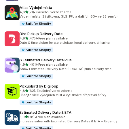
Atlas Výdejní místa
z 5 hvězd
4,8
(71)
•
Zkušební verze zdarma
Celkový počet recenzí: 71
Výdejní místa: Zásilkovna, GLS, PPL a dalších 60+ ve 35 zemích
Built for Shopify
Bird Pickup Delivery Date
z 5 hvězd
4,9
(475)
•
Free plan available
Celkový počet recenzí: 475
Date & time picker for store pickup, local delivery, shipping
Built for Shopify
S Estimated Delivery Date Plus
z 5 hvězd
4,9
(401)
•
Free plan available
Celkový počet recenzí: 401
Show Estimated Delivery Date (EDD/ETA) plus delivery time
Built for Shopify
PickupBird by Digiloop
z 5 hvězd
4,8
(62)
•
Zkušební verze zdarma
Celkový počet recenzí: 62
Přidejte více výdejních míst a vytiskněte přepravní štítky
Built for Shopify
Estimated Delivery Date & ETA
z 5 hvězd
5,0
(78)
•
Free plan available
Celkový počet recenzí: 78
Increase sales with Estimated Delivery Dates & ETA + Urgency
Built for Shopify