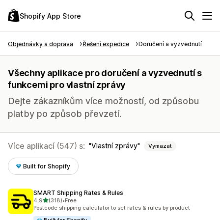
Shopify App Store
Objednávky a doprava
Řešení expedice
Doručení a vyzvednutí
Všechny aplikace pro doručení a vyzvednutí s
funkcemi pro vlastní zprávy
Dejte zákazníkům více možností, od způsobu
platby po způsob převzetí.
Více aplikací (547) s:
Vlastní zprávy
Vymazat
Built for Shopify
SMART Shipping Rates & Rules
z 5 hvězd
4,9
(318)
•
Free
Celkový počet recenzí: 318
Postcode shipping calculator to set rates & rules by product