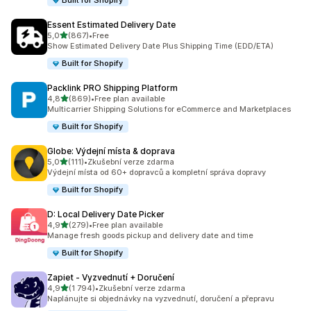
Built for Shopify
Essent Estimated Delivery Date
z 5 hvězd
5,0
(867)
•
Free
Celkový počet recenzí: 867
Show Estimated Delivery Date Plus Shipping Time (EDD/ETA)
Built for Shopify
Packlink PRO Shipping Platform
z 5 hvězd
4,8
(869)
•
Free plan available
Celkový počet recenzí: 869
Multicarrier Shipping Solutions for eCommerce and Marketplaces
Built for Shopify
Globe: Výdejní místa & doprava
z 5 hvězd
5,0
(111)
•
Zkušební verze zdarma
Celkový počet recenzí: 111
Výdejní místa od 60+ dopravců a kompletní správa dopravy
Built for Shopify
D: Local Delivery Date Picker
z 5 hvězd
4,9
(279)
•
Free plan available
Celkový počet recenzí: 279
Manage fresh goods pickup and delivery date and time
Built for Shopify
Zapiet ‑ Vyzvednutí + Doručení
z 5 hvězd
4,9
(1 794)
•
Zkušební verze zdarma
Celkový počet recenzí: 1794
Naplánujte si objednávky na vyzvednutí, doručení a přepravu