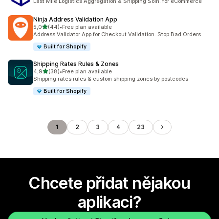
Last Mile Logistics Aggregation & Shipping Soln. for eCommerce
Ninja Address Validation App
z 5 hvězd
5,0
(44)
•
Free plan available
Celkový počet recenzí: 44
Address Validator App for Checkout Validation. Stop Bad Orders
Built for Shopify
Shipping Rates Rules & Zones
z 5 hvězd
4,9
(38)
•
Free plan available
Celkový počet recenzí: 38
Shipping rates rules & custom shipping zones by postcodes
Built for Shopify
1
2
3
4
23
Chcete přidat nějakou
aplikaci?