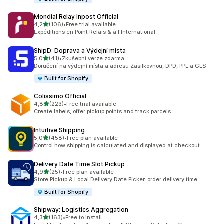
Mondial Relay Inpost Official
z 5 hvězd
4,2
(106)
•
Free trial available
Celkový počet recenzí: 106
Expéditions en Point Relais & à l'International
ShipD: Doprava a Výdejní místa
z 5 hvězd
5,0
(41)
•
Zkušební verze zdarma
Celkový počet recenzí: 41
Doručení na výdejní místa a adresu Zásilkovnou, DPD, PPL a GLS
Built for Shopify
Colissimo Official
z 5 hvězd
4,8
(223)
•
Free trial available
Celkový počet recenzí: 223
Create labels, offer pickup points and track parcels
Intuitive Shipping
z 5 hvězd
5,0
(458)
•
Free plan available
Celkový počet recenzí: 458
Control how shipping is calculated and displayed at checkout.
Delivery Date Time Slot Pickup
z 5 hvězd
4,9
(25)
•
Free plan available
Celkový počet recenzí: 25
Store Pickup & Local Delivery Date Picker, order delivery time
Built for Shopify
Shipway: Logistics Aggregation
z 5 hvězd
4,3
(163)
•
Free to install
Celkový počet recenzí: 163