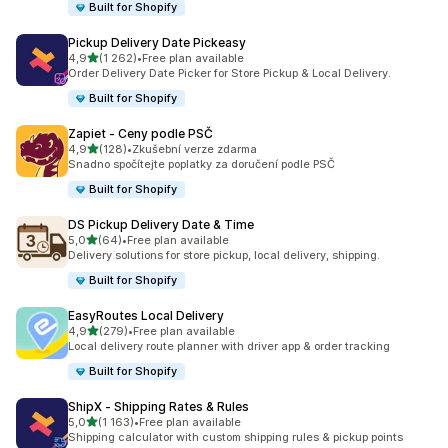
Built for Shopify
Pickup Delivery Date Pickeasy
z 5 hvězd
4,9
(1 262)
•
Free plan available
Celkový počet recenzí: 1262
Order Delivery Date Picker for Store Pickup & Local Delivery.
Built for Shopify
Zapiet ‑ Ceny podle PSČ
z 5 hvězd
4,9
(128)
•
Zkušební verze zdarma
Celkový počet recenzí: 128
Snadno spočítejte poplatky za doručení podle PSČ
Built for Shopify
DS Pickup Delivery Date & Time
z 5 hvězd
5,0
(64)
•
Free plan available
Celkový počet recenzí: 64
Delivery solutions for store pickup, local delivery, shipping.
Built for Shopify
EasyRoutes Local Delivery
z 5 hvězd
4,9
(279)
•
Free plan available
Celkový počet recenzí: 279
Local delivery route planner with driver app & order tracking
Built for Shopify
ShipX ‑ Shipping Rates & Rules
z 5 hvězd
5,0
(1 163)
•
Free plan available
Celkový počet recenzí: 1163
Shipping calculator with custom shipping rules & pickup points