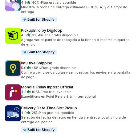
de 5 estrellas
4.9
(401)
•
Plan gratis disponible
401 reseñas en total
Muestra la fecha de entrega estimada (EDD/ETA) y el tiempo de
entrega
Built for Shopify
PickupBird by Digiloop
de 5 estrellas
4.8
(62)
•
Prueba gratis disponible
62 reseñas en total
Agrega varios puntos de recogida a la tienda e imprime etiquetas
de envío
Built for Shopify
Intuitive Shipping
de 5 estrellas
5.0
(458)
•
Plan gratis disponible
458 reseñas en total
Controla cómo se calculan y se muestran los envíos en la pantalla
de pago.
Mondial Relay Inpost Official
de 5 estrellas
4.2
(106)
•
Free trial available
106 reseñas en total
Expéditions en Point Relais & à l'International
Delivery Date Time Slot Pickup
de 5 estrellas
4.9
(25)
•
Plan gratis disponible
25 reseñas en total
Selector de fecha de retiro en tienda y entrega local, y hora de
entrega del pedido
Built for Shopify