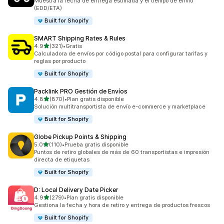
Muestra la fecha de entrega estimada y el tiempo de envío
(EDD/ETA)
Built for Shopify
SMART Shipping Rates & Rules
de 5 estrellas
4.9
(321)
•
Gratis
321 reseñas en total
Calculadora de envíos por código postal para configurar tarifas y
reglas por producto
Built for Shopify
Packlink PRO Gestión de Envíos
de 5 estrellas
4.8
(870)
•
Plan gratis disponible
870 reseñas en total
Solución multitransportista de envío e-commerce y marketplace
Built for Shopify
Globe Pickup Points & Shipping
de 5 estrellas
5.0
(110)
•
Prueba gratis disponible
110 reseñas en total
Puntos de retiro globales de más de 60 transportistas e impresión
directa de etiquetas
Built for Shopify
D: Local Delivery Date Picker
de 5 estrellas
4.9
(279)
•
Plan gratis disponible
279 reseñas en total
Gestiona la fecha y hora de retiro y entrega de productos frescos
Built for Shopify