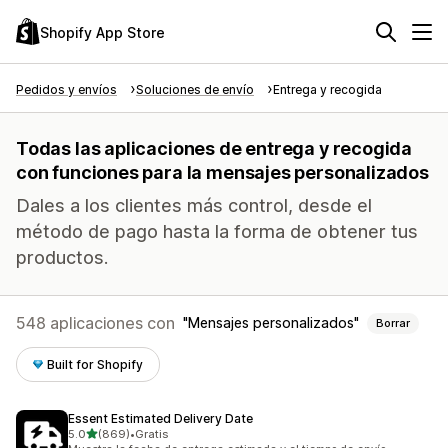
Shopify App Store
Pedidos y envíos
Soluciones de envío
Entrega y recogida
Todas las aplicaciones de entrega y recogida
con funciones para la mensajes personalizados
Dales a los clientes más control, desde el
método de pago hasta la forma de obtener tus
productos.
548 aplicaciones con
Mensajes personalizados
Borrar
Built for Shopify
Essent Estimated Delivery Date
de 5 estrellas
5.0
(869)
•
Gratis
869 reseñas en total