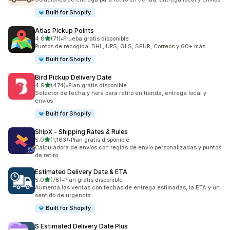
Built for Shopify
Atlas Pickup Points
de 5 estrellas
4.8
(71)
•
Prueba gratis disponible
71 reseñas en total
Puntos de recogida: DHL, UPS, GLS, SEUR, Correos y 60+ más
Built for Shopify
Bird Pickup Delivery Date
de 5 estrellas
4.9
(474)
•
Plan gratis disponible
474 reseñas en total
Selector de fecha y hora para retiro en tienda, entrega local y
envíos
Built for Shopify
ShipX ‑ Shipping Rates & Rules
de 5 estrellas
5.0
(1,163)
•
Plan gratis disponible
1163 reseñas en total
Calculadora de envíos con reglas de envío personalizadas y puntos
de retiro
Estimated Delivery Date & ETA
de 5 estrellas
5.0
(78)
•
Plan gratis disponible
78 reseñas en total
Aumenta las ventas con fechas de entrega estimadas, la ETA y un
sentido de urgencia
Built for Shopify
S Estimated Delivery Date Plus