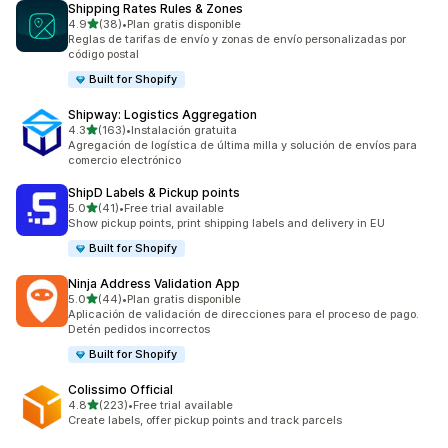
Shipping Rates Rules & Zones
de 5 estrellas
4.9
(38)
•
Plan gratis disponible
38 reseñas en total
Reglas de tarifas de envío y zonas de envío personalizadas por
código postal
Built for Shopify
Shipway: Logistics Aggregation
de 5 estrellas
4.3
(163)
•
Instalación gratuita
163 reseñas en total
Agregación de logística de última milla y solución de envíos para
comercio electrónico
ShipD Labels & Pickup points
de 5 estrellas
5.0
(41)
•
Free trial available
41 reseñas en total
Show pickup points, print shipping labels and delivery in EU
Built for Shopify
Ninja Address Validation App
de 5 estrellas
5.0
(44)
•
Plan gratis disponible
44 reseñas en total
Aplicación de validación de direcciones para el proceso de pago.
Detén pedidos incorrectos
Built for Shopify
Colissimo Official
de 5 estrellas
4.8
(223)
•
Free trial available
223 reseñas en total
Create labels, offer pickup points and track parcels