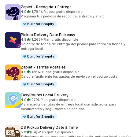
Zapiet ‑ Recogida + Entrega
de 5 estrellas
4.9
(1,794)
•
Prueba gratis disponible
1794 reseñas en total
Programa tus pedidos de recogida, entrega y envío
Built for Shopify
Pickup Delivery Date Pickeasy
de 5 estrellas
4.9
(1,263)
•
Plan gratis disponible
1263 reseñas en total
Selector de fecha de entrega del pedido para retiro en tienda y
entrega local.
Built for Shopify
Zapiet ‑ Tarifas Postales
de 5 estrellas
4.9
(128)
•
Prueba gratis disponible
128 reseñas en total
Calcule fácilmente los gastos de envío con el código postal
Built for Shopify
EasyRoutes Local Delivery
de 5 estrellas
4.9
(279)
•
Plan gratis disponible
279 reseñas en total
Planificador de rutas de entrega local con aplicación para
conductores y seguimiento de pedidos
Built for Shopify
DS Pickup Delivery Date & Time
de 5 estrellas
5.0
(64)
•
Plan gratis disponible
64 reseñas en total
Soluciones de entrega para retiro en tienda, entrega local y envíos.