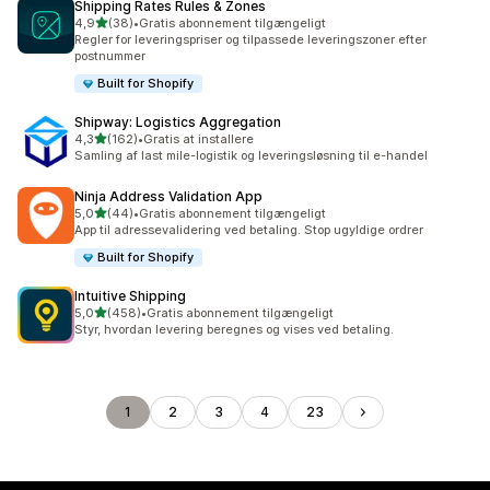
Shipping Rates Rules & Zones
ud af 5 stjerner
4,9
(38)
•
Gratis abonnement tilgængeligt
38 anmeldelser i alt
Regler for leveringspriser og tilpassede leveringszoner efter
postnummer
Built for Shopify
Shipway: Logistics Aggregation
ud af 5 stjerner
4,3
(162)
•
Gratis at installere
162 anmeldelser i alt
Samling af last mile-logistik og leveringsløsning til e-handel
Ninja Address Validation App
ud af 5 stjerner
5,0
(44)
•
Gratis abonnement tilgængeligt
44 anmeldelser i alt
App til adressevalidering ved betaling. Stop ugyldige ordrer
Built for Shopify
Intuitive Shipping
ud af 5 stjerner
5,0
(458)
•
Gratis abonnement tilgængeligt
458 anmeldelser i alt
Styr, hvordan levering beregnes og vises ved betaling.
1
2
3
4
23