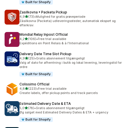
Built for Shopify
Zasilkovna • Packeta Pickup
ud af 5 stjerner
4,9
(73)
•
Mulighed for gratis prøveperiode
73 anmeldelser i alt
Zásilkovna (Packeta) udleveringssteder, automatisk eksport og
efterkrav.
Mondial Relay Inpost Official
ud af 5 stjerner
4,2
(106)
•
Free trial available
106 anmeldelser i alt
Expéditions en Point Relais & à l'International
Delivery Date Time Slot Pickup
ud af 5 stjerner
4,9
(25)
•
Gratis abonnement tilgængeligt
25 anmeldelser i alt
Valg af dato for afhentning i butik og lokal levering, leveringstid for
ordre
Built for Shopify
Colissimo Official
ud af 5 stjerner
4,8
(223)
•
Free trial available
223 anmeldelser i alt
Create labels, offer pickup points and track parcels
Estimated Delivery Date & ETA
ud af 5 stjerner
5,0
(78)
•
Gratis abonnement tilgængeligt
78 anmeldelser i alt
Øg salget med Estimated Delivery Dates & ETA + urgency
Built for Shopify