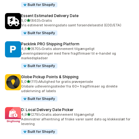
Built for Shopify
Essent Estimated Delivery Date
ud af 5 stjerner
5,0
(863)
•
Gratis
863 anmeldelser i alt
Vis estimeret leveringsdato samt forsendelsestid (EDD/ETA)
Built for Shopify
Packlink PRO Shipping Platform
ud af 5 stjerner
4,8
(870)
•
Gratis abonnement tilgængeligt
870 anmeldelser i alt
Leveringsløsninger med flere fragtfirmaer til e-handel og
markedspladser
Built for Shopify
Globe Pickup Points & Shipping
ud af 5 stjerner
5,0
(111)
•
Mulighed for gratis prøveperiode
111 anmeldelser i alt
Globale udleveringssteder fra 60+ fragtfirmaer og direkte
udskrivning af labels
Built for Shopify
D: Local Delivery Date Picker
ud af 5 stjerner
4,9
(279)
•
Gratis abonnement tilgængeligt
279 anmeldelser i alt
Administrer afhentning af friske varer samt dato og klokkeslæt for
levering
Built for Shopify