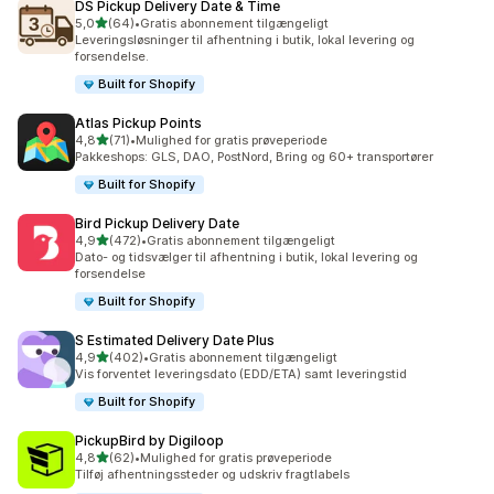
DS Pickup Delivery Date & Time
ud af 5 stjerner
5,0
(64)
•
Gratis abonnement tilgængeligt
64 anmeldelser i alt
Leveringsløsninger til afhentning i butik, lokal levering og
forsendelse.
Built for Shopify
Atlas Pickup Points
ud af 5 stjerner
4,8
(71)
•
Mulighed for gratis prøveperiode
71 anmeldelser i alt
Pakkeshops: GLS, DAO, PostNord, Bring og 60+ transportører
Built for Shopify
Bird Pickup Delivery Date
ud af 5 stjerner
4,9
(472)
•
Gratis abonnement tilgængeligt
472 anmeldelser i alt
Dato- og tidsvælger til afhentning i butik, lokal levering og
forsendelse
Built for Shopify
S Estimated Delivery Date Plus
ud af 5 stjerner
4,9
(402)
•
Gratis abonnement tilgængeligt
402 anmeldelser i alt
Vis forventet leveringsdato (EDD/ETA) samt leveringstid
Built for Shopify
PickupBird by Digiloop
ud af 5 stjerner
4,8
(62)
•
Mulighed for gratis prøveperiode
62 anmeldelser i alt
Tilføj afhentningssteder og udskriv fragtlabels