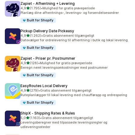
Zapiet ‑ Afhentning + Levering
ud af 5 stjerner
4,9
(1.795)
•
Mulighed for gratis prøveperiode
1795 anmeldelser i alt
Planlæg dine afhentnings-, leverings- og forsendelsesordrer
Built for Shopify
Pickup Delivery Date Pickeasy
ud af 5 stjerner
4,9
(1.262)
•
Gratis abonnement tilgængeligt
1262 anmeldelser i alt
Datovælger for ordrelevering til afhentning i butik og lokal levering.
Built for Shopify
Zapiet ‑ Priser pr. Postnummer
ud af 5 stjerner
4,9
(128)
•
Mulighed for gratis prøveperiode
128 anmeldelser i alt
Beregn nemt leveringsomkostninger med postnummer
Built for Shopify
EasyRoutes Local Delivery
ud af 5 stjerner
4,9
(279)
•
Gratis abonnement tilgængeligt
279 anmeldelser i alt
Ruteplanlægger til lokal levering med chaufførapp og ordresporing
Built for Shopify
ShipX ‑ Shipping Rates & Rules
ud af 5 stjerner
5,0
(1.163)
•
Gratis abonnement tilgængeligt
1163 anmeldelser i alt
Leveringsberegner med tilpassede leveringsregler og
udleveringssteder