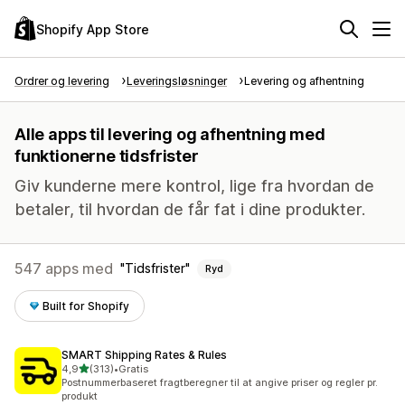
Shopify App Store
Ordrer og levering
Leveringsløsninger
Levering og afhentning
Alle apps til levering og afhentning med
funktionerne tidsfrister
Giv kunderne mere kontrol, lige fra hvordan de
betaler, til hvordan de får fat i dine produkter.
547 apps med
Tidsfrister
Ryd
Built for Shopify
SMART Shipping Rates & Rules
ud af 5 stjerner
4,9
(313)
•
Gratis
313 anmeldelser i alt
Postnummerbaseret fragtberegner til at angive priser og regler pr.
produkt