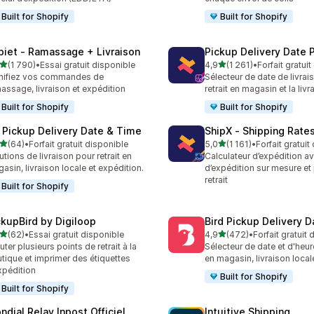
Built for Shopify
Built for Shopify
piet ‑ Ramassage + Livraison
Pickup Delivery Date 
étoile(s) sur 5
étoile(s) sur 5
(1 790)
•
Essai gratuit disponible
4,9
(1 261)
•
Forfait gratui
0 avis au total
1261 avis au total
nifiez vos commandes de
Sélecteur de date de livrai
assage, livraison et expédition
retrait en magasin et la livr
Built for Shopify
Built for Shopify
 Pickup Delivery Date & Time
ShipX ‑ Shipping Rate
étoile(s) sur 5
étoile(s) sur 5
(64)
•
Forfait gratuit disponible
5,0
(1 161)
•
Forfait gratuit
avis au total
1161 avis au total
utions de livraison pour retrait en
Calculateur d’expédition a
asin, livraison locale et expédition.
d’expédition sur mesure et
retrait
Built for Shopify
ckupBird by Digiloop
Bird Pickup Delivery D
étoile(s) sur 5
étoile(s) sur 5
(62)
•
Essai gratuit disponible
4,9
(472)
•
Forfait gratuit
avis au total
472 avis au total
uter plusieurs points de retrait à la
Sélecteur de date et d'heure
tique et imprimer des étiquettes
en magasin, livraison local
xpédition
Built for Shopify
Built for Shopify
ndial Relay Inpost Officiel
Intuitive Shipping