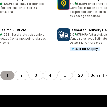
étoile(s) sur 5
étoile(s) sur 5
(106)
•
Essai gratuit disponible
5,0
(458)
•
Forfait gratuit
 avis au total
458 avis au total
éditions en Point Relais & à
Contrôlez la façon dont les
nternational
d’expédition sont calculés 
au passage en caisse.
lissimo ‑ Officiel
Estimated Delivery Da
étoile(s) sur 5
étoile(s) sur 5
(223)
•
Essai gratuit disponible
5,0
(78)
•
Forfait gratuit d
 avis au total
78 avis au total
quettes Colissimo, points relais et
Vendez plus avec Estimate
vi colis
Dates & ETA + Urgence
Built for Shopify
Suivant
1
2
3
4
…
23