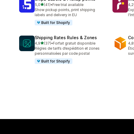
étoile(s) sur 5
5,0
(41)
•
Free trial available
4,2
41 avis au total
106
Show pickup points, print shipping
Exp
labels and delivery in EU
l'I
Built for Shopify
Shipping Rates Rules & Zones
Co
étoile(s) sur 5
4,9
(37)
•
Forfait gratuit disponible
4,8
37 avis au total
223
Règles de tarifs d’expédition et zones
Éti
personnalisées par code postal
sui
Built for Shopify