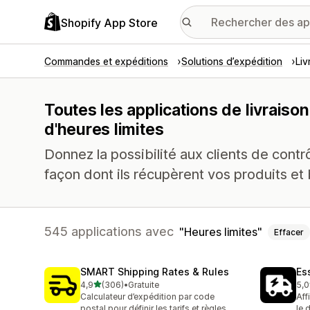
Shopify App Store
Commandes et expéditions
Solutions d’expédition
Liv
Toutes les applications de livraison
d'heures limites
Donnez la possibilité aux clients de cont
façon dont ils récupèrent vos produits et 
545 applications avec
Heures limites
Effacer
SMART Shipping Rates & Rules
Es
étoile(s) sur 5
4,9
(306)
•
Gratuite
5,0
306 avis au total
861
Calculateur d’expédition par code
Aff
postal pour définir les tarifs et règles
le 