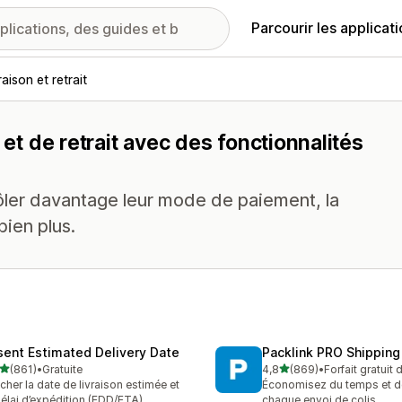
Parcourir les applicat
raison et retrait
 et de retrait avec des fonctionnalités
rôler davantage leur mode de paiement, la
bien plus.
sent Estimated Delivery Date
Packlink PRO Shipping
étoile(s) sur 5
étoile(s) sur 5
(861)
•
Gratuite
4,8
(869)
•
Forfait gratuit
 avis au total
869 avis au total
icher la date de livraison estimée et
Économisez du temps et de 
délai d’expédition (EDD/ETA)
chaque envoi de colis