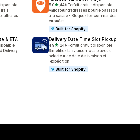
étoile(s) sur 5
 disponible
5,0
(44)
•
Forfait gratuit disponible
44 avis au total
 frais
Validateur d’adresses pour le passage
et affichés
à la caisse • Bloquez les commandes
erronées
Built for Shopify
te & ETA
Delivery Date Time Slot Pickup
étoile(s) sur 5
isponible
4,9
(24)
•
Forfait gratuit disponible
24 avis au total
d Delivery
Simplifiez la livraison locale avec un
sélecteur de date de livraison et
l’expédition
Built for Shopify