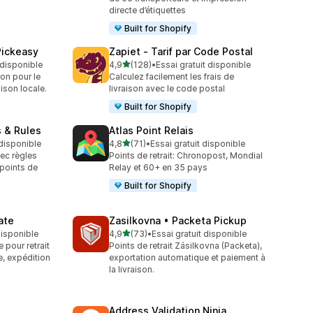
directe d’étiquettes
Built for Shopify
Pickeasy
Zapiet ‑ Tarif par Code Postal
étoile(s) sur 5
t disponible
4,9
(128)
•
Essai gratuit disponible
128 avis au total
son pour le
Calculez facilement les frais de
aison locale.
livraison avec le code postal
Built for Shopify
s & Rules
Atlas Point Relais
étoile(s) sur 5
 disponible
4,8
(71)
•
Essai gratuit disponible
71 avis au total
vec règles
Points de retrait: Chronopost, Mondial
 points de
Relay et 60+ en 35 pays
Built for Shopify
ate
Zasilkovna • Packeta Pickup
étoile(s) sur 5
 disponible
4,9
(73)
•
Essai gratuit disponible
73 avis au total
 pour retrait
Points de retrait Zásilkovna (Packeta),
e, expédition
exportation automatique et paiement à
la livraison.
Address Validation Ninja