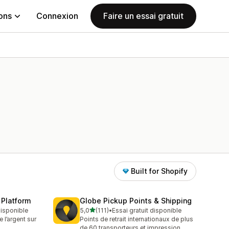
ions
Connexion
Faire un essai gratuit
Built for Shopify
 Platform
Globe Pickup Points & Shipping
étoile(s) sur 5
 disponible
5,0
(111)
•
Essai gratuit disponible
111 avis au total
l’argent sur
Points de retrait internationaux de plus
de 60 transporteurs et impression