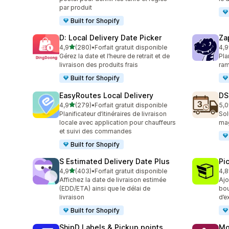
par produit
Built for Shopify
D: Local Delivery Date Picker
Za
étoile(s) sur 5
4,9
(280)
•
Forfait gratuit disponible
4,9
280 avis au total
179
Gérez la date et l’heure de retrait et de
Pla
livraison des produits frais
ram
Built for Shopify
EasyRoutes Local Delivery
DS
étoile(s) sur 5
4,9
(279)
•
Forfait gratuit disponible
5,0
279 avis au total
64 
Planificateur d’itinéraires de livraison
Sol
locale avec application pour chauffeurs
mag
et suivi des commandes
Built for Shopify
S Estimated Delivery Date Plus
Pi
étoile(s) sur 5
4,9
(403)
•
Forfait gratuit disponible
4,8
403 avis au total
62 
Affichez la date de livraison estimée
Ajo
(EDD/ETA) ainsi que le délai de
bou
livraison
d’e
Built for Shopify
ShipD Labels & Pickup points
Mo