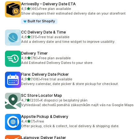
ArrivesBy – Delivery Date ETA
z 5 hvězd
4,5
(46)
•
Free plan available
Celkový počet recenzí: 46
Show shoppers their estimated delivery date on your storefront
Built for Shopify
CC Delivery Date & Time
z 5 hvězd
4,6
(31)
•
Free trial available
Celkový počet recenzí: 31
Add a delivery date and time widget to improve usability.
Delivery Timer
z 5 hvězd
4,8
(78)
•
Free plan available
Celkový počet recenzí: 78
Add Estimated Delivery Dates to your store
Flare: Delivery Date Picker
z 5 hvězd
4,9
(108)
•
Free trial available
Celkový počet recenzí: 108
Delivery calendar, date picker & store pickup for checkout.
SC Store Locator Map
z 5 hvězd
4,7
(233)
•
K dispozici je bezplatný plán
Celkový počet recenzí: 233
Vyhledávač obchodů pomáhá zákazníkům najít vás na Google Maps
Appstle Pickup & Delivery
z 5 hvězd
4,4
(7)
•
Free
Celkový počet recenzí: 7
Offer pickup, click & collect, local delivery & shipping date.
Lalamove: Deliver Faster