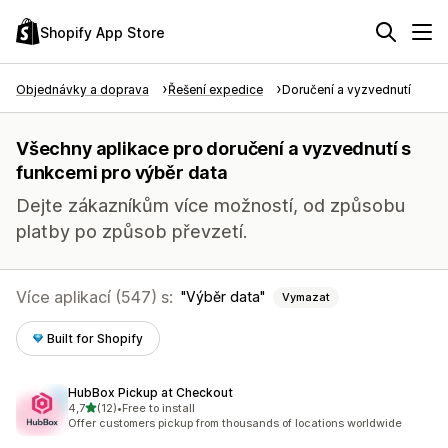
Shopify App Store
Objednávky a doprava
Řešení expedice
Doručení a vyzvednutí
Všechny aplikace pro doručení a vyzvednutí s
funkcemi pro výběr data
Dejte zákazníkům více možností, od způsobu
platby po způsob převzetí.
Více aplikací (547) s:
Výběr data
Vymazat
Built for Shopify
HubBox Pickup at Checkout
z 5 hvězd
4,7
(12)
•
Free to install
Celkový počet recenzí: 12
Offer customers pickup from thousands of locations worldwide