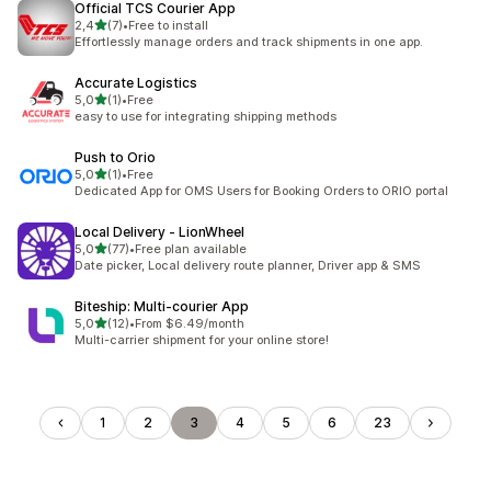
Official TCS Courier App
z 5 hvězd
2,4
(7)
•
Free to install
Celkový počet recenzí: 7
Effortlessly manage orders and track shipments in one app.
Accurate Logistics
z 5 hvězd
5,0
(1)
•
Free
Celkový počet recenzí: 1
easy to use for integrating shipping methods
Push to Orio
z 5 hvězd
5,0
(1)
•
Free
Celkový počet recenzí: 1
Dedicated App for OMS Users for Booking Orders to ORIO portal
Local Delivery ‑ LionWheel
z 5 hvězd
5,0
(77)
•
Free plan available
Celkový počet recenzí: 77
Date picker, Local delivery route planner, Driver app & SMS
Biteship: Multi‑courier App
z 5 hvězd
5,0
(12)
•
From $6.49/month
Celkový počet recenzí: 12
Multi-carrier shipment for your online store!
1
2
3
4
5
6
23