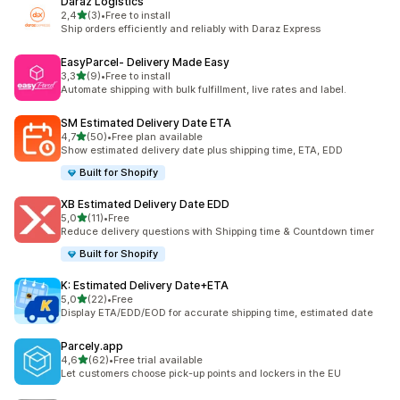
Daraz Logistics
z 5 hvězd
2,4
(3)
•
Free to install
Celkový počet recenzí: 3
Ship orders efficiently and reliably with Daraz Express
EasyParcel‑ Delivery Made Easy
z 5 hvězd
3,3
(9)
•
Free to install
Celkový počet recenzí: 9
Automate shipping with bulk fulfillment, live rates and label.
SM Estimated Delivery Date ETA
z 5 hvězd
4,7
(50)
•
Free plan available
Celkový počet recenzí: 50
Show estimated delivery date plus shipping time, ETA, EDD
Built for Shopify
XB Estimated Delivery Date EDD
z 5 hvězd
5,0
(11)
•
Free
Celkový počet recenzí: 11
Reduce delivery questions with Shipping time & Countdown timer
Built for Shopify
K: Estimated Delivery Date+ETA
z 5 hvězd
5,0
(22)
•
Free
Celkový počet recenzí: 22
Display ETA/EDD/EOD for accurate shipping time, estimated date
Parcely.app
z 5 hvězd
4,6
(62)
•
Free trial available
Celkový počet recenzí: 62
Let customers choose pick-up points and lockers in the EU