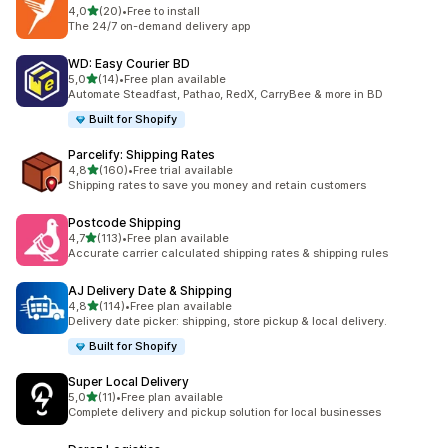
z 5 hvězd
4,0
(20)
•
Free to install
Celkový počet recenzí: 20
The 24/7 on-demand delivery app
WD: Easy Courier BD
z 5 hvězd
5,0
(14)
•
Free plan available
Celkový počet recenzí: 14
Automate Steadfast, Pathao, RedX, CarryBee & more in BD
Built for Shopify
Parcelify: Shipping Rates
z 5 hvězd
4,8
(160)
•
Free trial available
Celkový počet recenzí: 160
Shipping rates to save you money and retain customers
Postcode Shipping
z 5 hvězd
4,7
(113)
•
Free plan available
Celkový počet recenzí: 113
Accurate carrier calculated shipping rates & shipping rules
AJ Delivery Date & Shipping
z 5 hvězd
4,8
(114)
•
Free plan available
Celkový počet recenzí: 114
Delivery date picker: shipping, store pickup & local delivery.
Built for Shopify
Super Local Delivery
z 5 hvězd
5,0
(11)
•
Free plan available
Celkový počet recenzí: 11
Complete delivery and pickup solution for local businesses