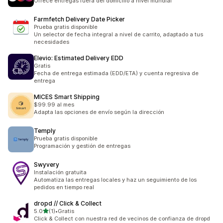
Ofrece entregas fuera del domicilio a nivel mundial
Farmfetch Delivery Date Picker
Prueba gratis disponible
Un selector de fecha integral a nivel de carrito, adaptado a tus
necesidades
Elevio: Estimated Delivery EDD
Gratis
Fecha de entrega estimada (EDD/ETA) y cuenta regresiva de
entrega
MICES Smart Shipping
$99.99 al mes
Adapta las opciones de envío según la dirección
Temply
Prueba gratis disponible
Programación y gestión de entregas
Swyvery
Instalación gratuita
Automatiza las entregas locales y haz un seguimiento de los
pedidos en tiempo real
dropd // Click & Collect
de 5 estrellas
5.0
(1)
•
Gratis
1 reseñas en total
Click & Collect con nuestra red de vecinos de confianza de dropd