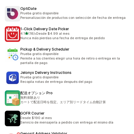
OptiDate
Prueba gratis disponible
Personalización de productos con selección de fecha de entrega
1‑Click Delivery Date Picker
de 5 estrellas
4.1
(18)
•
Desde $4.99 al mes
18 reseñas en total
Nunca más pierdas una fecha de entrega de pedido
Pickup & Delivery Scheduler
Prueba gratis disponible
Permite a los clientes elegir una hora de retiro o entrega en la
pantalla de pago.
Jelonyx Delivery Instructions
Prueba gratis disponible
Recopila notas de entrega después del pago
配送オプション Pro
無料体験あり
カートで配送日時を指定。エリア別リードタイム自動計算
GOFR Courier
Desde $190 al mes
Servicio de mensajería a pedido con entrega el mismo día
Geposit Address Validator