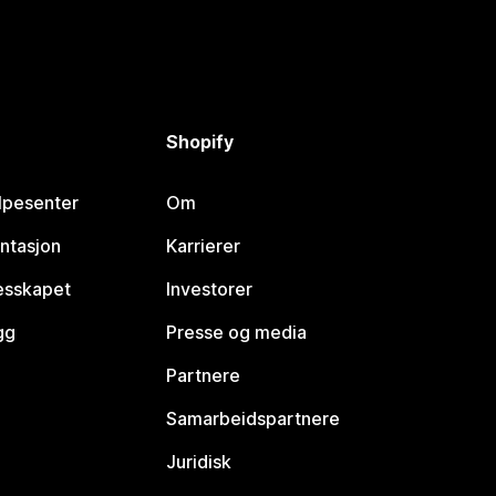
Shopify
lpesenter
Om
ntasjon
Karrierer
lesskapet
Investorer
gg
Presse og media
Partnere
Samarbeidspartnere
Juridisk