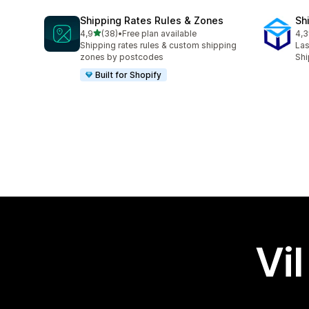
Shipping Rates Rules & Zones
Sh
av 5 stjerner
4,9
(38)
•
Free plan available
4,3
Totalt 38 omtaler
Tot
Shipping rates rules & custom shipping
Las
zones by postcodes
Shi
Built for Shopify
Vil