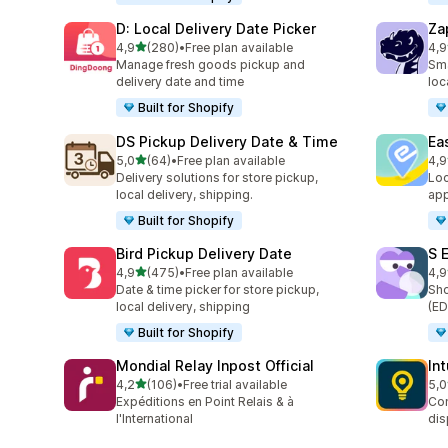
D: Local Delivery Date Picker
Za
av 5 stjerner
4,9
(280)
•
Free plan available
4,9
Totalt 280 omtaler
Tot
Manage fresh goods pickup and
Sma
delivery date and time
loc
Built for Shopify
DS Pickup Delivery Date & Time
Ea
av 5 stjerner
5,0
(64)
•
Free plan available
4,9
Totalt 64 omtaler
Tot
Delivery solutions for store pickup,
Loc
local delivery, shipping.
app
Built for Shopify
Bird Pickup Delivery Date
S 
av 5 stjerner
4,9
(475)
•
Free plan available
4,9
Totalt 475 omtaler
Tot
Date & time picker for store pickup,
Sho
local delivery, shipping
(ED
Built for Shopify
Mondial Relay Inpost Official
In
av 5 stjerner
4,2
(106)
•
Free trial available
5,0
Totalt 106 omtaler
Tot
Expéditions en Point Relais & à
Con
l'International
dis