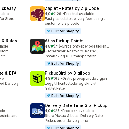
Pickeasy
Zapiet ‑ Rates by Zip Code
av 5 stjerner
ilable
4,9
(128)
•
Free trial available
Totalt 128 omtaler
for Store
Easily calculate delivery fees using a
customer's zip code
Built for Shopify
s & Rules
Atlas Pickup Points
av 5 stjerner
lable
4,8
(71)
•
Gratis prøveperiode tilgjengelig
Totalt 71 omtaler
ustom
Hentesteder: PostNord, Posten,
ints
Instabox og 60+ transportører
Built for Shopify
te & ETA
PickupBird by Digiloop
av 5 stjerner
ble
4,8
(62)
•
Gratis prøveperiode tilgjengelig
Totalt 62 omtaler
ted Delivery
Legg til hentesteder og skriv ut
fraktetiketter
Built for Shopify
Delivery Date Time Slot Pickup
av 5 stjerner
able
4,9
(25)
•
Free plan available
Totalt 25 omtaler
 points and
Store Pickup & Local Delivery Date
Picker, order delivery time
Built for Shopify