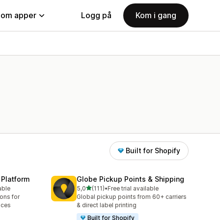
nom apper
Logg på
Kom i gang
Built for Shopify
 Platform
Globe Pickup Points & Shipping
av 5 stjerner
able
5,0
(111)
•
Free trial available
Totalt 111 omtaler
ions for
Global pickup points from 60+ carriers
aces
& direct label printing
Built for Shopify