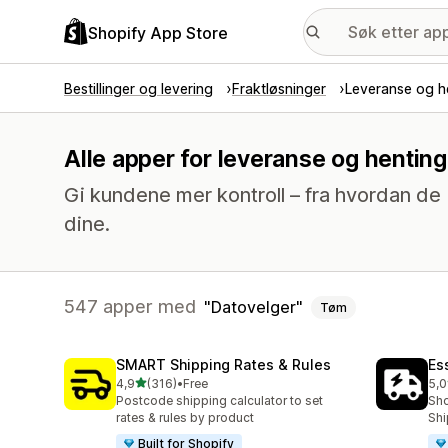
Shopify App Store
Bestillinger og levering
Fraktløsninger
Leveranse og h
Alle apper for leveranse og hentin
Gi kundene mer kontroll – fra hvordan de b
dine.
547 apper med
Datovelger
Tøm
SMART Shipping Rates & Rules
Es
av 5 stjerner
4,9
(316)
•
Free
5,0
Totalt 316 omtaler
Tot
Postcode shipping calculator to set
Sho
rates & rules by product
Shi
Built for Shopify