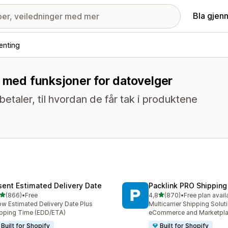
Bla gjen
enting
g med funksjoner for datovelger
etaler, til hvordan de får tak i produktene
sent Estimated Delivery Date
Packlink PRO Shipping
av 5 stjerner
av 5 stjerner
(866)
•
Free
4,8
(870)
•
Free plan avail
alt 866 omtaler
Totalt 870 omtaler
w Estimated Delivery Date Plus
Multicarrier Shipping Solut
pping Time (EDD/ETA)
eCommerce and Marketpl
Built for Shopify
Built for Shopify