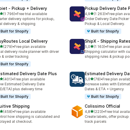
piet ‑ Pickup + Delivery
Pickup Delivery Date 
av 5 stjerner
av 5 stjerner
(1 796)
•
Free trial available
4,9
(1 263)
•
Free plan ava
alt 1796 omtaler
Totalt 1263 omtaler
rter delivery options for pickup,
Order Delivery Date Picker 
al delivery & shipping
Pickup & Local Delivery.
Built for Shopify
Built for Shopify
syRoutes Local Delivery
ShipX ‑ Shipping Rate
av 5 stjerner
av 5 stjerner
(279)
•
Free plan available
5,0
(1 163)
•
Free plan avai
alt 279 omtaler
Totalt 1163 omtaler
al delivery route planner with driver
Shipping calculator with c
 & order tracking
shipping rules & pickup po
Built for Shopify
Estimated Delivery Date Plus
Estimated Delivery Da
av 5 stjerner
av 5 stjerner
(401)
•
Free plan available
5,0
(78)
•
Free plan availa
alt 401 omtaler
Totalt 78 omtaler
w Estimated Delivery Date
Increase sales with Estima
D/ETA) plus delivery time
Dates & ETA + Urgency
Built for Shopify
Built for Shopify
tuitive Shipping
Colissimo Official
av 5 stjerner
av 5 stjerner
(458)
•
Free plan available
4,8
(223)
•
Free trial avail
alt 458 omtaler
Totalt 223 omtaler
trol how shipping is calculated and
Create labels, offer pickup
played at checkout.
track parcels