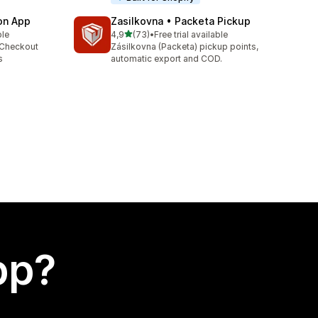
ion App
Zasilkovna • Packeta Pickup
av 5 stjerner
ble
4,9
(73)
•
Free trial available
Totalt 73 omtaler
 Checkout
Zásilkovna (Packeta) pickup points,
s
automatic export and COD.
app?