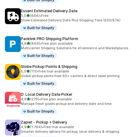
Built for Shopify
Essent Estimated Delivery Date
av 5 stjerner
5,0
(866)
•
Free
Totalt 866 omtaler
Show Estimated Delivery Date Plus Shipping Time (EDD/ETA)
Built for Shopify
Packlink PRO Shipping Platform
av 5 stjerner
4,8
(869)
•
Free plan available
Totalt 869 omtaler
Multicarrier Shipping Solutions for eCommerce and Marketplaces
Built for Shopify
Globe Pickup Points & Shipping
av 5 stjerner
5,0
(111)
•
Free trial available
Totalt 111 omtaler
Global pickup points from 60+ carriers & direct label printing
Built for Shopify
D: Local Delivery Date Picker
av 5 stjerner
4,9
(279)
•
Free plan available
Totalt 279 omtaler
Manage fresh goods pickup and delivery date and time
Built for Shopify
Zapiet ‑ Pickup + Delivery
av 5 stjerner
4,9
(1 794)
•
Free trial available
Totalt 1794 omtaler
Smarter delivery options for pickup, local delivery & shipping