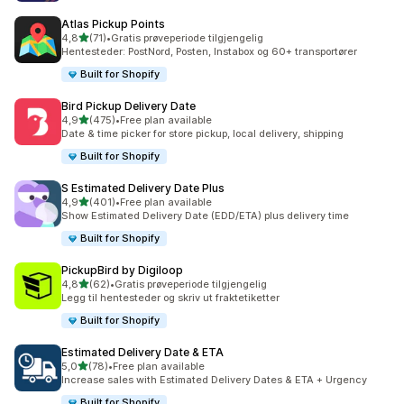
Atlas Pickup Points
av 5 stjerner
4,8
(71)
•
Gratis prøveperiode tilgjengelig
Totalt 71 omtaler
Hentesteder: PostNord, Posten, Instabox og 60+ transportører
Built for Shopify
Bird Pickup Delivery Date
av 5 stjerner
4,9
(475)
•
Free plan available
Totalt 475 omtaler
Date & time picker for store pickup, local delivery, shipping
Built for Shopify
S Estimated Delivery Date Plus
av 5 stjerner
4,9
(401)
•
Free plan available
Totalt 401 omtaler
Show Estimated Delivery Date (EDD/ETA) plus delivery time
Built for Shopify
PickupBird by Digiloop
av 5 stjerner
4,8
(62)
•
Gratis prøveperiode tilgjengelig
Totalt 62 omtaler
Legg til hentesteder og skriv ut fraktetiketter
Built for Shopify
Estimated Delivery Date & ETA
av 5 stjerner
5,0
(78)
•
Free plan available
Totalt 78 omtaler
Increase sales with Estimated Delivery Dates & ETA + Urgency
Built for Shopify