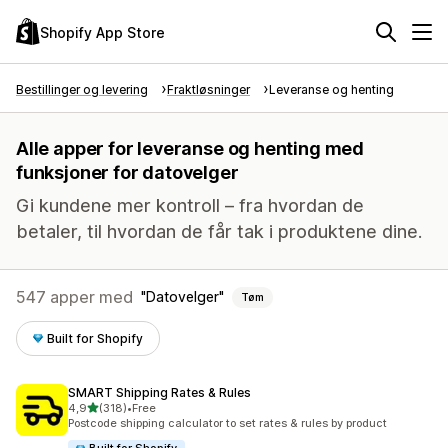
Shopify App Store
Bestillinger og levering
Fraktløsninger
Leveranse og henting
Alle apper for leveranse og henting med
funksjoner for datovelger
Gi kundene mer kontroll – fra hvordan de
betaler, til hvordan de får tak i produktene dine.
547 apper med
Datovelger
Tøm
Built for Shopify
SMART Shipping Rates & Rules
av 5 stjerner
4,9
(318)
•
Free
Totalt 318 omtaler
Postcode shipping calculator to set rates & rules by product