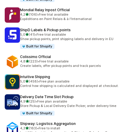
Mondial Relay Inpost Official
av 5 stjerner
4,2
(106)
•
Free trial available
Totalt 106 omtaler
Expéditions en Point Relais & à l'International
ShipD Labels & Pickup points
av 5 stjerner
5,0
(41)
•
Free trial available
Totalt 41 omtaler
Show pickup points, print shipping labels and delivery in EU
Built for Shopify
Colissimo Official
av 5 stjerner
4,8
(223)
•
Free trial available
Totalt 223 omtaler
Create labels, offer pickup points and track parcels
Intuitive Shipping
av 5 stjerner
5,0
(458)
•
Free plan available
Totalt 458 omtaler
Control how shipping is calculated and displayed at checkout.
Delivery Date Time Slot Pickup
av 5 stjerner
4,9
(25)
•
Free plan available
Totalt 25 omtaler
Store Pickup & Local Delivery Date Picker, order delivery time
Built for Shopify
Shipway: Logistics Aggregation
av 5 stjerner
4,3
(163)
•
Free to install
Totalt 163 omtaler