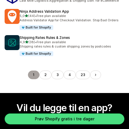
Last Mile Logistics Aggregation & Shipping Soln. for eCommerce
Ninja Address Validation App
av 5 stjerner
5,0
(44)
•
Free plan available
Totalt 44 omtaler
Address Validator App for Checkout Validation. Stop Bad Orders
Built for Shopify
Shipping Rates Rules & Zones
av 5 stjerner
4,9
(38)
•
Free plan available
Totalt 38 omtaler
Shipping rates rules & custom shipping zones by postcodes
Built for Shopify
1
2
3
4
23
Vil du legge til en app?
Prøv Shopify gratis i tre dager