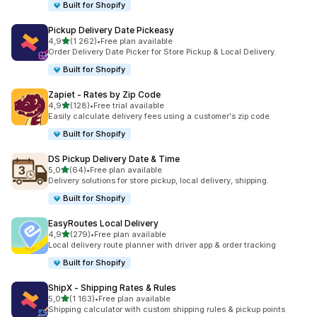
Built for Shopify
Pickup Delivery Date Pickeasy
av 5 stjerner
4,9
(1 262)
•
Free plan available
Totalt 1262 omtaler
Order Delivery Date Picker for Store Pickup & Local Delivery.
Built for Shopify
Zapiet ‑ Rates by Zip Code
av 5 stjerner
4,9
(128)
•
Free trial available
Totalt 128 omtaler
Easily calculate delivery fees using a customer's zip code
Built for Shopify
DS Pickup Delivery Date & Time
av 5 stjerner
5,0
(64)
•
Free plan available
Totalt 64 omtaler
Delivery solutions for store pickup, local delivery, shipping.
Built for Shopify
EasyRoutes Local Delivery
av 5 stjerner
4,9
(279)
•
Free plan available
Totalt 279 omtaler
Local delivery route planner with driver app & order tracking
Built for Shopify
ShipX ‑ Shipping Rates & Rules
av 5 stjerner
5,0
(1 163)
•
Free plan available
Totalt 1163 omtaler
Shipping calculator with custom shipping rules & pickup points