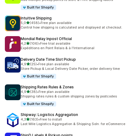
Built for Shopify
Intuitive Shipping
de 5 estrelas
5,0
(458)
•
Free plan available
458 total de avaliações
Control how shipping is calculated and displayed at checkout.
Mondial Relay Inpost Official
de 5 estrelas
4,2
(106)
•
Free trial available
106 total de avaliações
Expéditions en Point Relais & à l'International
Delivery Date Time Slot Pickup
de 5 estrelas
4,9
(25)
•
Free plan available
25 total de avaliações
Store Pickup & Local Delivery Date Picker, order delivery time
Built for Shopify
Shipping Rates Rules & Zones
de 5 estrelas
4,9
(38)
•
Free plan available
38 total de avaliações
Shipping rates rules & custom shipping zones by postcodes
Built for Shopify
Shipway: Logistics Aggregation
de 5 estrelas
4,3
(163)
•
Free to install
163 total de avaliações
Last Mile Logistics Aggregation & Shipping Soln. for eCommerce
ShipD Labels & Pickup points