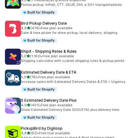
4,8
(71)
•
Avaliação gratuita disponível
71 total de avaliações
Pontos pickup: InPost, CTT, SEUR, DHL e 60+ transportadoras
Built for Shopify
Bird Pickup Delivery Date
de 5 estrelas
4,9
(474)
•
Free plan available
474 total de avaliações
Date & time picker for store pickup, local delivery, shipping
Built for Shopify
ShipX ‑ Shipping Rates & Rules
de 5 estrelas
5,0
(1.163)
•
Free plan available
1163 total de avaliações
Shipping calculator with custom shipping rules & pickup points
Estimated Delivery Date & ETA
de 5 estrelas
5,0
(78)
•
Free plan available
78 total de avaliações
Increase sales with Estimated Delivery Dates & ETA + Urgency
Built for Shopify
S Estimated Delivery Date Plus
de 5 estrelas
4,9
(401)
•
Free plan available
401 total de avaliações
Show Estimated Delivery Date (EDD/ETA) plus delivery time
Built for Shopify
PickupBird by Digiloop
de 5 estrelas
4,8
(62)
•
Free trial available
62 total de avaliações
Add multiple pickup points to store & Print shipping labels