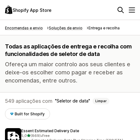
Shopify App Store
Encomendas e envio
Soluções de envio
Entrega e recolha
Todas as aplicações de entrega e recolha com
funcionalidades de seletor de data
Ofereça um maior controlo aos seus clientes e
deixe-os escolher como pagar e receber as
encomendas, entre outros.
549 aplicações com
Seletor de data
Limpar
Built for Shopify
Essent Estimated Delivery Date
de 5 estrelas
5,0
(869)
•
Free
869 total de avaliações