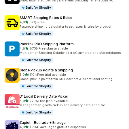
Show Estimated Delivery Date Plus Shipping Time (EDD/ETA)
Built for Shopify
SMART Shipping Rates & Rules
de 5 estrelas
4,9
(321)
•
Free
321 total de avaliações
Postcode shipping calculator to set rates & rules by product
Built for Shopify
Packlink PRO Shipping Platform
de 5 estrelas
4,8
(870)
•
Free plan available
870 total de avaliações
Multicarrier Shipping Solutions for eCommerce and Marketplaces
Built for Shopify
Globe Pickup Points & Shipping
de 5 estrelas
5,0
(110)
•
Free trial available
110 total de avaliações
Global pickup points from 60+ carriers & direct label printing
Built for Shopify
D: Local Delivery Date Picker
de 5 estrelas
4,9
(279)
•
Free plan available
279 total de avaliações
Manage fresh goods pickup and delivery date and time
Built for Shopify
Zapiet ‑ Retirada + Entrega
de 5 estrelas
4,9
(1.794)
•
Avaliação gratuita disponível
1794 total de avaliações