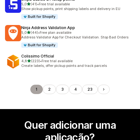
de 5 estrelas
5,0
(41)
•
Free trial available
41 total de avaliações
Show pickup points, print shipping labels and delivery in EU
Built for Shopify
Ninja Address Validation App
de 5 estrelas
5,0
(44)
•
Free plan available
44 total de avaliações
Address Validator App for Checkout Validation. Stop Bad Orders
Built for Shopify
Colissimo Official
de 5 estrelas
4,8
(223)
•
Free trial available
223 total de avaliações
Create labels, offer pickup points and track parcels
1
2
3
4
23
Quer adicionar uma
aplicação?