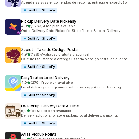
Agende as suas encomendas de recolha, entrega e expedição
Built for Shopify
Pickup Delivery Date Pickeasy
de 5 estrelas
4,9
(1.263)
•
Free plan available
1263 total de avaliações
Order Delivery Date Picker for Store Pickup & Local Delivery.
Built for Shopify
Zapiet ‑ Taxa de Código Postal
de 5 estrelas
4,9
(128)
•
Avaliação gratuita disponível
128 total de avaliações
Calcule facilmente a entrega usando o código postal do cliente
Built for Shopify
EasyRoutes Local Delivery
de 5 estrelas
4,9
(279)
•
Free plan available
279 total de avaliações
Local delivery route planner with driver app & order tracking
Built for Shopify
DS Pickup Delivery Date & Time
de 5 estrelas
5,0
(64)
•
Free plan available
64 total de avaliações
Delivery solutions for store pickup, local delivery, shipping.
Built for Shopify
Atlas Pickup Points
de 5 estrelas