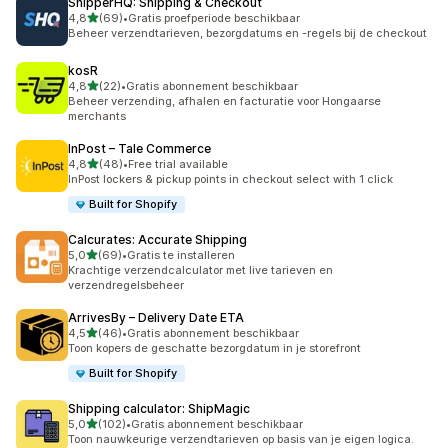
ShipperHQ: Shipping & Checkout
van 5 sterren
4,8
(69)
•
Gratis proefperiode beschikbaar
69 recensies in totaal
Beheer verzendtarieven, bezorgdatums en -regels bij de checkout
kosR
van 5 sterren
4,8
(22)
•
Gratis abonnement beschikbaar
22 recensies in totaal
Beheer verzending, afhalen en facturatie voor Hongaarse
merchants
InPost – Tale Commerce
van 5 sterren
4,8
(48)
•
Free trial available
48 recensies in totaal
InPost lockers & pickup points in checkout select with 1 click
Built for Shopify
Calcurates: Accurate Shipping
van 5 sterren
5,0
(69)
•
Gratis te installeren
69 recensies in totaal
Krachtige verzendcalculator met live tarieven en
verzendregelsbeheer
ArrivesBy – Delivery Date ETA
van 5 sterren
4,5
(46)
•
Gratis abonnement beschikbaar
46 recensies in totaal
Toon kopers de geschatte bezorgdatum in je storefront
Built for Shopify
Shipping calculator: ShipMagic
van 5 sterren
5,0
(102)
•
Gratis abonnement beschikbaar
102 recensies in totaal
Toon nauwkeurige verzendtarieven op basis van je eigen logica.