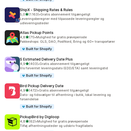
ShipX ‑ Shipping Rates & Rules
ud af 5 stjerner
5,0
(1.163)
•
Gratis abonnement tilgængeligt
1163 anmeldelser i alt
Leveringsberegner med tilpassede leveringsregler og
udleveringssteder
Atlas Pickup Points
ud af 5 stjerner
4,8
(71)
•
Mulighed for gratis prøveperiode
71 anmeldelser i alt
Pakkeshops: GLS, DAO, PostNord, Bring og 60+ transportører
Built for Shopify
S Estimated Delivery Date Plus
ud af 5 stjerner
4,9
(403)
•
Gratis abonnement tilgængeligt
403 anmeldelser i alt
Vis forventet leveringsdato (EDD/ETA) samt leveringstid
Built for Shopify
Bird Pickup Delivery Date
ud af 5 stjerner
4,9
(472)
•
Gratis abonnement tilgængeligt
472 anmeldelser i alt
Dato- og tidsvælger til afhentning i butik, lokal levering og
forsendelse
Built for Shopify
PickupBird by Digiloop
ud af 5 stjerner
4,8
(62)
•
Mulighed for gratis prøveperiode
62 anmeldelser i alt
Tilføj afhentningssteder og udskriv fragtlabels