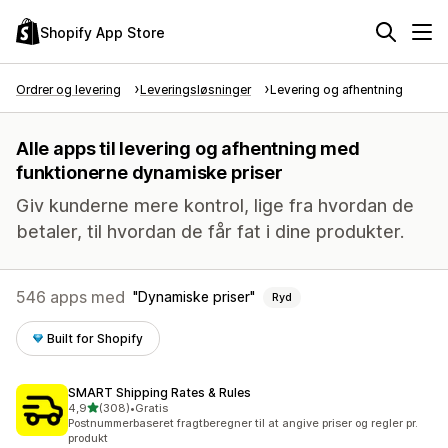
Shopify App Store
Ordrer og levering
Leveringsløsninger
Levering og afhentning
Alle apps til levering og afhentning med
funktionerne dynamiske priser
Giv kunderne mere kontrol, lige fra hvordan de
betaler, til hvordan de får fat i dine produkter.
546 apps med
Dynamiske priser
Ryd
Built for Shopify
SMART Shipping Rates & Rules
ud af 5 stjerner
4,9
(308)
•
Gratis
308 anmeldelser i alt
Postnummerbaseret fragtberegner til at angive priser og regler pr.
produkt