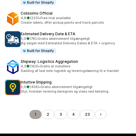
Built for Shopify
Colissimo Official
ud af 5 stjerner
4,8
(223)
•
Free trial available
223 anmeldelser i alt
Create labels, offer pickup points and track parcels
Estimated Delivery Date & ETA
ud af 5 stjerner
5,0
(78)
•
Gratis abonnement tilgængeligt
78 anmeldelser i alt
Øg salget med Estimated Delivery Dates & ETA + urgency
Built for Shopify
Shipway: Logistics Aggregation
ud af 5 stjerner
4,3
(163)
•
Gratis at installere
163 anmeldelser i alt
Samling af last mile-logistik og leveringsløsning til e-handel
Intuitive Shipping
ud af 5 stjerner
5,0
(458)
•
Gratis abonnement tilgængeligt
458 anmeldelser i alt
Styr, hvordan levering beregnes og vises ved betaling.
1
2
3
4
23