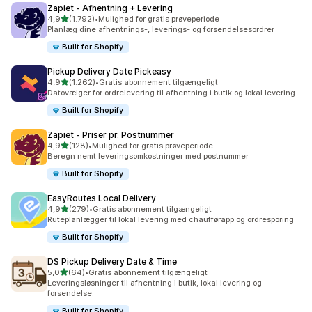
Zapiet ‑ Afhentning + Levering
ud af 5 stjerner
4,9
(1.792)
•
Mulighed for gratis prøveperiode
1792 anmeldelser i alt
Planlæg dine afhentnings-, leverings- og forsendelsesordrer
Built for Shopify
Pickup Delivery Date Pickeasy
ud af 5 stjerner
4,9
(1.262)
•
Gratis abonnement tilgængeligt
1262 anmeldelser i alt
Datovælger for ordrelevering til afhentning i butik og lokal levering.
Built for Shopify
Zapiet ‑ Priser pr. Postnummer
ud af 5 stjerner
4,9
(128)
•
Mulighed for gratis prøveperiode
128 anmeldelser i alt
Beregn nemt leveringsomkostninger med postnummer
Built for Shopify
EasyRoutes Local Delivery
ud af 5 stjerner
4,9
(279)
•
Gratis abonnement tilgængeligt
279 anmeldelser i alt
Ruteplanlægger til lokal levering med chaufførapp og ordresporing
Built for Shopify
DS Pickup Delivery Date & Time
ud af 5 stjerner
5,0
(64)
•
Gratis abonnement tilgængeligt
64 anmeldelser i alt
Leveringsløsninger til afhentning i butik, lokal levering og
forsendelse.
Built for Shopify