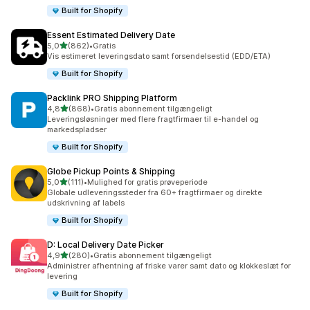
Built for Shopify
Essent Estimated Delivery Date
ud af 5 stjerner
5,0
(862)
•
Gratis
862 anmeldelser i alt
Vis estimeret leveringsdato samt forsendelsestid (EDD/ETA)
Built for Shopify
Packlink PRO Shipping Platform
ud af 5 stjerner
4,8
(868)
•
Gratis abonnement tilgængeligt
868 anmeldelser i alt
Leveringsløsninger med flere fragtfirmaer til e-handel og
markedspladser
Built for Shopify
Globe Pickup Points & Shipping
ud af 5 stjerner
5,0
(111)
•
Mulighed for gratis prøveperiode
111 anmeldelser i alt
Globale udleveringssteder fra 60+ fragtfirmaer og direkte
udskrivning af labels
Built for Shopify
D: Local Delivery Date Picker
ud af 5 stjerner
4,9
(280)
•
Gratis abonnement tilgængeligt
280 anmeldelser i alt
Administrer afhentning af friske varer samt dato og klokkeslæt for
levering
Built for Shopify