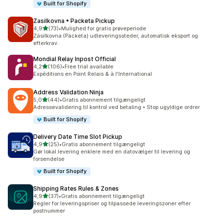
Built for Shopify
Zasilkovna • Packeta Pickup
ud af 5 stjerner
4,9
(73)
•
Mulighed for gratis prøveperiode
73 anmeldelser i alt
Zásilkovna (Packeta) udleveringssteder, automatisk eksport og
efterkrav.
Mondial Relay Inpost Official
ud af 5 stjerner
4,2
(106)
•
Free trial available
106 anmeldelser i alt
Expéditions en Point Relais & à l'International
Address Validation Ninja
ud af 5 stjerner
5,0
(44)
•
Gratis abonnement tilgængeligt
44 anmeldelser i alt
Adressevalidering til kontrol ved betaling • Stop ugyldige ordrer
Built for Shopify
Delivery Date Time Slot Pickup
ud af 5 stjerner
4,9
(25)
•
Gratis abonnement tilgængeligt
25 anmeldelser i alt
Gør lokal levering enklere med en datovælger til levering og
forsendelse
Built for Shopify
Shipping Rates Rules & Zones
ud af 5 stjerner
4,9
(37)
•
Gratis abonnement tilgængeligt
37 anmeldelser i alt
Regler for leveringspriser og tilpassede leveringszoner efter
postnummer