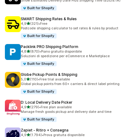
Show Estimated Delivery Date Plus Shipping Time (EDD/ETA)
Built for Shopify
SMART Shipping Rates & Rules
stelle su 5
4,9
(321)
•
Free
321 recensioni totali
Postcode shipping calculator to set rates & rules by product
Built for Shopify
Packlink PRO Shipping Platform
stelle su 5
4,8
(870)
•
Piano gratuito disponibile
870 recensioni totali
Soluzioni di spedizione per eCommerce e Marketplace
Built for Shopify
Globe Pickup Points & Shipping
stelle su 5
5,0
(110)
•
Free trial available
110 recensioni totali
Global pickup points from 60+ carriers & direct label printing
Built for Shopify
D: Local Delivery Date Picker
stelle su 5
4,9
(279)
•
Free plan available
279 recensioni totali
Manage fresh goods pickup and delivery date and time
Built for Shopify
Zapiet ‑ Ritiro + Consegna
stelle su 5
4,9
(1.794)
•
Prova gratuita disponibile
1794 recensioni totali