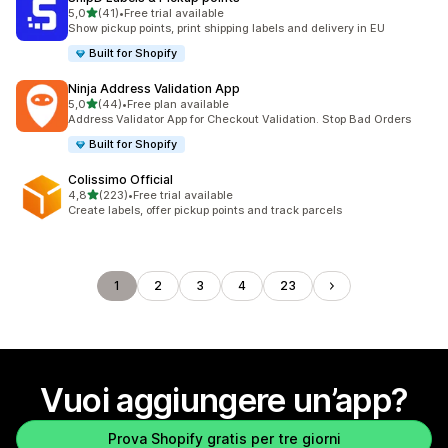
stelle su 5
5,0
(41)
•
Free trial available
41 recensioni totali
Show pickup points, print shipping labels and delivery in EU
Built for Shopify
Ninja Address Validation App
stelle su 5
5,0
(44)
•
Free plan available
44 recensioni totali
Address Validator App for Checkout Validation. Stop Bad Orders
Built for Shopify
Colissimo Official
stelle su 5
4,8
(223)
•
Free trial available
223 recensioni totali
Create labels, offer pickup points and track parcels
1
2
3
4
23
Vuoi aggiungere un’app?
Prova Shopify gratis per tre giorni