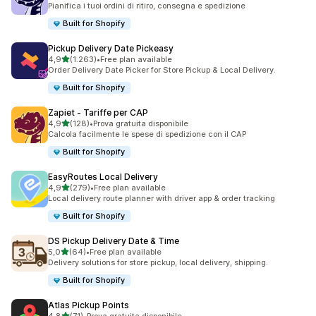
Pianifica i tuoi ordini di ritiro, consegna e spedizione
Built for Shopify
Pickup Delivery Date Pickeasy
stelle su 5
4,9
(1.263)
•
Free plan available
1263 recensioni totali
Order Delivery Date Picker for Store Pickup & Local Delivery.
Built for Shopify
Zapiet ‑ Tariffe per CAP
stelle su 5
4,9
(128)
•
Prova gratuita disponibile
128 recensioni totali
Calcola facilmente le spese di spedizione con il CAP
Built for Shopify
EasyRoutes Local Delivery
stelle su 5
4,9
(279)
•
Free plan available
279 recensioni totali
Local delivery route planner with driver app & order tracking
Built for Shopify
DS Pickup Delivery Date & Time
stelle su 5
5,0
(64)
•
Free plan available
64 recensioni totali
Delivery solutions for store pickup, local delivery, shipping.
Built for Shopify
Atlas Pickup Points
stelle su 5