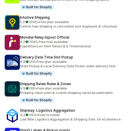
Built for Shopify
Intuitive Shipping
stelle su 5
5,0
(458)
•
Free plan available
458 recensioni totali
Control how shipping is calculated and displayed at checkout.
Mondial Relay Inpost Official
stelle su 5
4,2
(106)
•
Free trial available
106 recensioni totali
Expéditions en Point Relais & à l'International
Delivery Date Time Slot Pickup
stelle su 5
4,9
(25)
•
Free plan available
25 recensioni totali
Store Pickup & Local Delivery Date Picker, order delivery time
Built for Shopify
Shipping Rates Rules & Zones
stelle su 5
4,9
(38)
•
Free plan available
38 recensioni totali
Shipping rates rules & custom shipping zones by postcodes
Built for Shopify
Shipway: Logistics Aggregation
stelle su 5
4,3
(163)
•
Free to install
163 recensioni totali
Last Mile Logistics Aggregation & Shipping Soln. for eCommerce
ShipD Labels & Pickup points