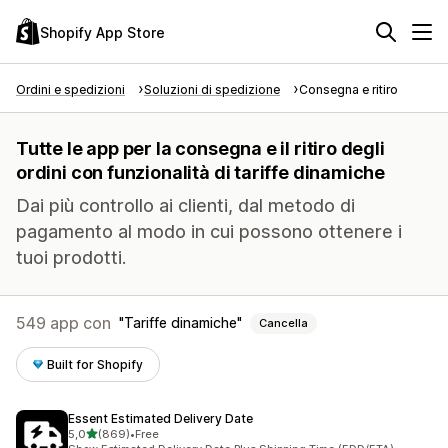
Shopify App Store
Ordini e spedizioni
Soluzioni di spedizione
Consegna e ritiro
Tutte le app per la consegna e il ritiro degli
ordini con funzionalità di tariffe dinamiche
Dai più controllo ai clienti, dal metodo di
pagamento al modo in cui possono ottenere i
tuoi prodotti.
549 app con
Tariffe dinamiche
Cancella
Built for Shopify
Essent Estimated Delivery Date
stelle su 5
5,0
(869)
•
Free
869 recensioni totali