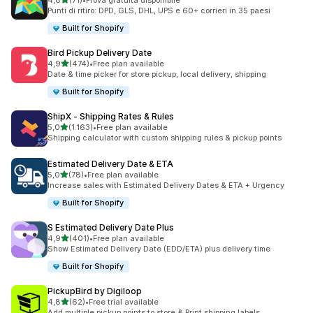
4,8
(71)
•
Prova gratuita disponibile
71 recensioni totali
Punti di ritiro: DPD, GLS, DHL, UPS e 60+ corrieri in 35 paesi
Built for Shopify
Bird Pickup Delivery Date
stelle su 5
4,9
(474)
•
Free plan available
474 recensioni totali
Date & time picker for store pickup, local delivery, shipping
Built for Shopify
ShipX ‑ Shipping Rates & Rules
stelle su 5
5,0
(1.163)
•
Free plan available
1163 recensioni totali
Shipping calculator with custom shipping rules & pickup points
Estimated Delivery Date & ETA
stelle su 5
5,0
(78)
•
Free plan available
78 recensioni totali
Increase sales with Estimated Delivery Dates & ETA + Urgency
Built for Shopify
S Estimated Delivery Date Plus
stelle su 5
4,9
(401)
•
Free plan available
401 recensioni totali
Show Estimated Delivery Date (EDD/ETA) plus delivery time
Built for Shopify
PickupBird by Digiloop
stelle su 5
4,8
(62)
•
Free trial available
62 recensioni totali
Add multiple pickup points to store & Print shipping labels