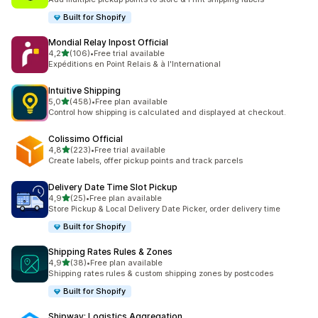
Built for Shopify
Mondial Relay Inpost Official
de 5 estrelas
4,2
(106)
•
Free trial available
106 total de avaliações
Expéditions en Point Relais & à l'International
Intuitive Shipping
de 5 estrelas
5,0
(458)
•
Free plan available
458 total de avaliações
Control how shipping is calculated and displayed at checkout.
Colissimo Official
de 5 estrelas
4,8
(223)
•
Free trial available
223 total de avaliações
Create labels, offer pickup points and track parcels
Delivery Date Time Slot Pickup
de 5 estrelas
4,9
(25)
•
Free plan available
25 total de avaliações
Store Pickup & Local Delivery Date Picker, order delivery time
Built for Shopify
Shipping Rates Rules & Zones
de 5 estrelas
4,9
(38)
•
Free plan available
38 total de avaliações
Shipping rates rules & custom shipping zones by postcodes
Built for Shopify
Shipway: Logistics Aggregation