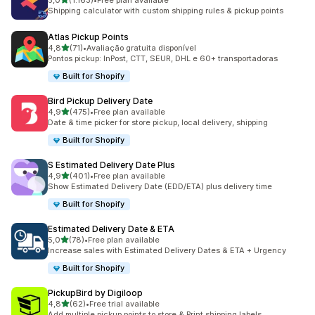
5,0
(1.163)
•
Free plan available
1163 total de avaliações
Shipping calculator with custom shipping rules & pickup points
Atlas Pickup Points
de 5 estrelas
4,8
(71)
•
Avaliação gratuita disponível
71 total de avaliações
Pontos pickup: InPost, CTT, SEUR, DHL e 60+ transportadoras
Built for Shopify
Bird Pickup Delivery Date
de 5 estrelas
4,9
(475)
•
Free plan available
475 total de avaliações
Date & time picker for store pickup, local delivery, shipping
Built for Shopify
S Estimated Delivery Date Plus
de 5 estrelas
4,9
(401)
•
Free plan available
401 total de avaliações
Show Estimated Delivery Date (EDD/ETA) plus delivery time
Built for Shopify
Estimated Delivery Date & ETA
de 5 estrelas
5,0
(78)
•
Free plan available
78 total de avaliações
Increase sales with Estimated Delivery Dates & ETA + Urgency
Built for Shopify
PickupBird by Digiloop
de 5 estrelas
4,8
(62)
•
Free trial available
62 total de avaliações
Add multiple pickup points to store & Print shipping labels