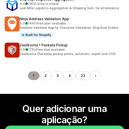
de 5 estrelas
4,3
(162)
•
Free to install
162 total de avaliações
Last Mile Logistics Aggregation & Shipping Soln. for eCommerce
Ninja Address Validation App
de 5 estrelas
5,0
(44)
•
Free plan available
44 total de avaliações
Address Validator App for Checkout Validation. Stop Bad Orders
Built for Shopify
Zasilkovna • Packeta Pickup
de 5 estrelas
4,9
(73)
•
Free trial available
73 total de avaliações
Zásilkovna (Packeta) pickup points, automatic export and COD.
1
2
3
4
23
Quer adicionar uma
aplicação?