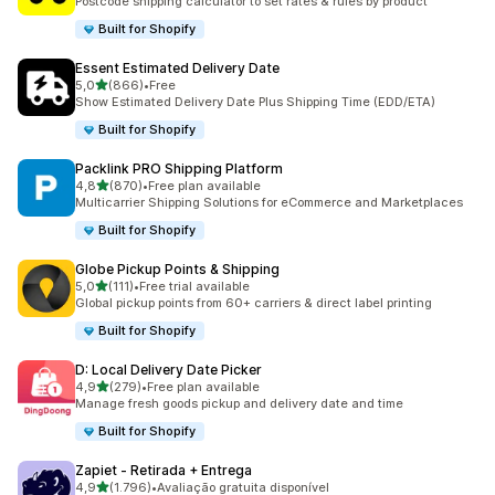
Postcode shipping calculator to set rates & rules by product
Built for Shopify
Essent Estimated Delivery Date
de 5 estrelas
5,0
(866)
•
Free
866 total de avaliações
Show Estimated Delivery Date Plus Shipping Time (EDD/ETA)
Built for Shopify
Packlink PRO Shipping Platform
de 5 estrelas
4,8
(870)
•
Free plan available
870 total de avaliações
Multicarrier Shipping Solutions for eCommerce and Marketplaces
Built for Shopify
Globe Pickup Points & Shipping
de 5 estrelas
5,0
(111)
•
Free trial available
111 total de avaliações
Global pickup points from 60+ carriers & direct label printing
Built for Shopify
D: Local Delivery Date Picker
de 5 estrelas
4,9
(279)
•
Free plan available
279 total de avaliações
Manage fresh goods pickup and delivery date and time
Built for Shopify
Zapiet ‑ Retirada + Entrega
de 5 estrelas
4,9
(1.796)
•
Avaliação gratuita disponível
1796 total de avaliações