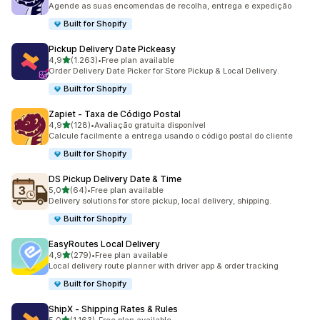
Agende as suas encomendas de recolha, entrega e expedição
Built for Shopify
Pickup Delivery Date Pickeasy
de 5 estrelas
4,9
(1.263)
•
Free plan available
1263 total de avaliações
Order Delivery Date Picker for Store Pickup & Local Delivery.
Built for Shopify
Zapiet ‑ Taxa de Código Postal
de 5 estrelas
4,9
(128)
•
Avaliação gratuita disponível
128 total de avaliações
Calcule facilmente a entrega usando o código postal do cliente
Built for Shopify
DS Pickup Delivery Date & Time
de 5 estrelas
5,0
(64)
•
Free plan available
64 total de avaliações
Delivery solutions for store pickup, local delivery, shipping.
Built for Shopify
EasyRoutes Local Delivery
de 5 estrelas
4,9
(279)
•
Free plan available
279 total de avaliações
Local delivery route planner with driver app & order tracking
Built for Shopify
ShipX ‑ Shipping Rates & Rules
de 5 estrelas