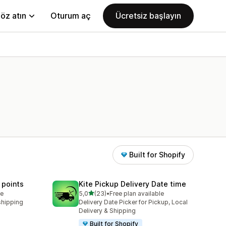
öz atın
Oturum aç
Ücretsiz başlayın
Built for Shopify
 points
Kite Pickup Delivery Date time
5 yıldız üzerinden
le
5,0
(23)
•
Free plan available
toplam 23 değerlendirme
shipping
Delivery Date Picker for Pickup, Local
Delivery & Shipping
Built for Shopify