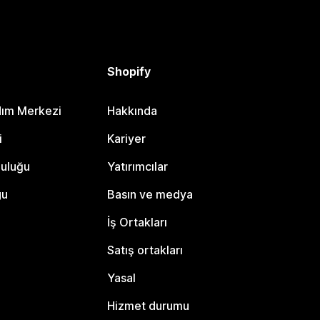
Shopify
dım Merkezi
Hakkında
i
Kariyer
luluğu
Yatırımcılar
gu
Basın ve medya
İş Ortakları
Satış ortakları
Yasal
Hizmet durumu