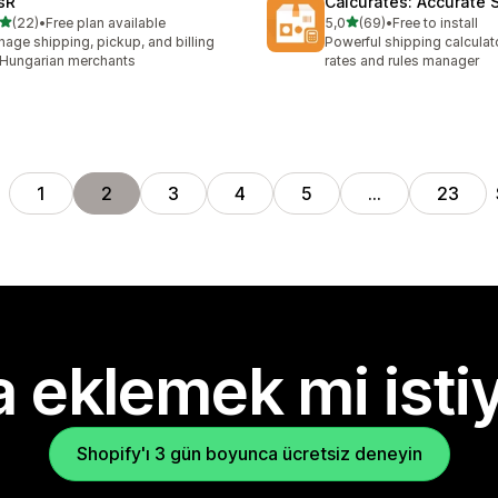
sR
Calcurates: Accurate 
5 yıldız üzerinden
5 yıldız üzerinden
(22)
•
Free plan available
5,0
(69)
•
Free to install
lam 22 değerlendirme
toplam 69 değerlendirme
age shipping, pickup, and billing
Powerful shipping calculato
 Hungarian merchants
rates and rules manager
1
2
3
4
5
…
23
 eklemek mi isti
Shopify'ı 3 gün boyunca ücretsiz deneyin