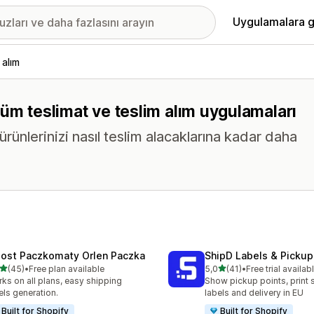
Uygulamalara g
 alım
 tüm teslimat ve teslim alım uygulamaları
ünlerinizi nasıl teslim alacaklarına kadar daha
Post Paczkomaty Orlen Paczka
ShipD Labels & Pickup
5 yıldız üzerinden
5 yıldız üzerinden
(45)
•
Free plan available
5,0
(41)
•
Free trial availab
lam 45 değerlendirme
toplam 41 değerlendirme
ks on all plans, easy shipping
Show pickup points, print 
els generation.
labels and delivery in EU
Built for Shopify
Built for Shopify