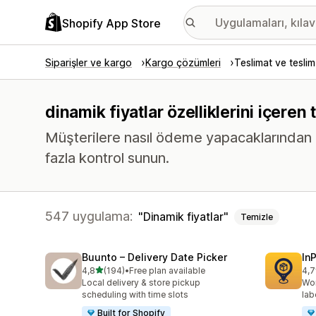
Shopify App Store
Siparişler ve kargo
Kargo çözümleri
Teslimat ve teslim
dinamik fiyatlar özelliklerini içeren
Müşterilere nasıl ödeme yapacaklarından ür
fazla kontrol sunun.
547 uygulama:
Dinamik fiyatlar
Temizle
Buunto – Delivery Date Picker
In
5 yıldız üzerinden
4,8
(194)
•
Free plan available
4,7
toplam 194 değerlendirme
top
Local delivery & store pickup
Wor
scheduling with time slots
lab
Built for Shopify