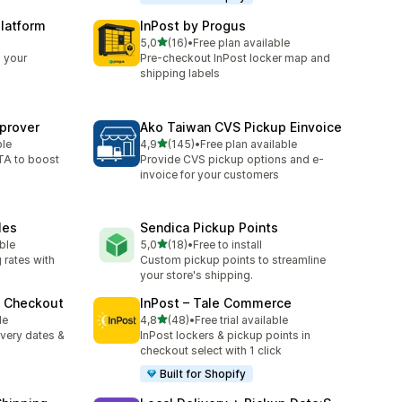
Platform
InPost by Progus
5 yıldız üzerinden
5,0
(16)
•
Free plan available
toplam 16 değerlendirme
l your
Pre-checkout InPost locker map and
shipping labels
prover
Ako Taiwan CVS Pickup Einvoice
5 yıldız üzerinden
ble
4,9
(145)
•
Free plan available
toplam 145 değerlendirme
TA to boost
Provide CVS pickup options and e-
n
invoice for your customers
les
Sendica Pickup Points
5 yıldız üzerinden
able
5,0
(18)
•
Free to install
toplam 18 değerlendirme
 rates with
Custom pickup points to streamline
your store's shipping.
& Checkout
InPost – Tale Commerce
5 yıldız üzerinden
le
4,8
(48)
•
Free trial available
toplam 48 değerlendirme
ivery dates &
InPost lockers & pickup points in
checkout select with 1 click
Built for Shopify