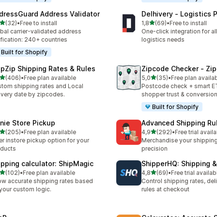
dressGuard Address Validator
Delhivery ‑ Logistics 
5 yıldız üzerinden
5 yıldız üzerinden
(32)
•
Free to install
1,8
(69)
•
Free to install
lam 32 değerlendirme
toplam 69 değerlendirme
bal carrier-validated address
One-click integration for al
ification: 240+ countries
logistics needs
Built for Shopify
ipZip Shipping Rates & Rules
Zipcode Checker ‑ Zip
5 yıldız üzerinden
5 yıldız üzerinden
(406)
•
Free plan available
5,0
(35)
•
Free plan availa
lam 406 değerlendirme
toplam 35 değerlendirme
tom shipping rates and Local
Postcode check + smart E
ivery date by zipcodes.
shopper trust & conversio
Built for Shopify
nie Store Pickup
Advanced Shipping Ru
5 yıldız üzerinden
5 yıldız üzerinden
(205)
•
Free plan available
4,9
(292)
•
Free trial avail
lam 205 değerlendirme
toplam 292 değerlendirme
er instore pickup option for your
Merchandise your shipping
ducts
precision
ipping calculator: ShipMagic
ShipperHQ: Shipping 
5 yıldız üzerinden
5 yıldız üzerinden
(102)
•
Free plan available
4,8
(69)
•
Free trial availab
lam 102 değerlendirme
toplam 69 değerlendirme
w accurate shipping rates based
Control shipping rates, del
your custom logic.
rules at checkout