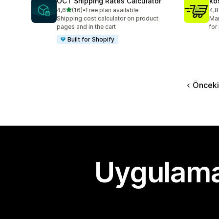
OCT Shipping Rates Calculator
ko
5 yıldız üzerinden
4,6
(16)
•
Free plan available
4,8
toplam 16 değerlendirme
top
Shipping cost calculator on product
Man
pages and in the cart
for
Built for Shopify
Önceki
Uygulama