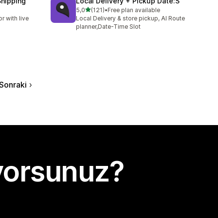
Shipping
Local Delivery + Pickup Date:S
5 yıldız üzerinden
5,0
(121)
•
Free plan available
toplam 121 değerlendirme
r with live
Local Delivery & store pickup, AI Route
planner,Date-Time Slot
Sonraki
yorsunuz?