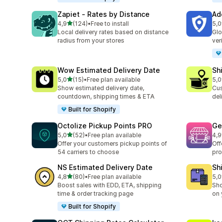
Zapiet ‑ Rates by Distance
Ad
5 yıldız üzerinden
4,9
(124)
•
Free to install
5,0
toplam 124 değerlendirme
top
Local delivery rates based on distance
Glo
radius from your stores
ver
Wow Estimated Delivery Date
Sh
5 yıldız üzerinden
5,0
(15)
•
Free plan available
5,0
toplam 15 değerlendirme
top
Show estimated delivery date,
Cus
countdown, shipping times & ETA
del
Built for Shopify
Octolize Pickup Points PRO
Ge
5 yıldız üzerinden
5,0
(52)
•
Free plan available
4,9
toplam 52 değerlendirme
top
Offer your customers pickup points of
Off
54 carriers to choose
pro
NS Estimated Delivery Date
Sh
5 yıldız üzerinden
4,8
(80)
•
Free plan available
5,0
toplam 80 değerlendirme
top
Boost sales with EDD, ETA, shipping
Sho
time & order tracking page
on 
Built for Shopify