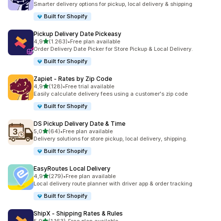
Smarter delivery options for pickup, local delivery & shipping
Built for Shopify
Pickup Delivery Date Pickeasy
5 yıldız üzerinden
4,9
(1.263)
•
Free plan available
toplam 1263 değerlendirme
Order Delivery Date Picker for Store Pickup & Local Delivery.
Built for Shopify
Zapiet ‑ Rates by Zip Code
5 yıldız üzerinden
4,9
(128)
•
Free trial available
toplam 128 değerlendirme
Easily calculate delivery fees using a customer's zip code
Built for Shopify
DS Pickup Delivery Date & Time
5 yıldız üzerinden
5,0
(64)
•
Free plan available
toplam 64 değerlendirme
Delivery solutions for store pickup, local delivery, shipping.
Built for Shopify
EasyRoutes Local Delivery
5 yıldız üzerinden
4,9
(279)
•
Free plan available
toplam 279 değerlendirme
Local delivery route planner with driver app & order tracking
Built for Shopify
ShipX ‑ Shipping Rates & Rules
5 yıldız üzerinden