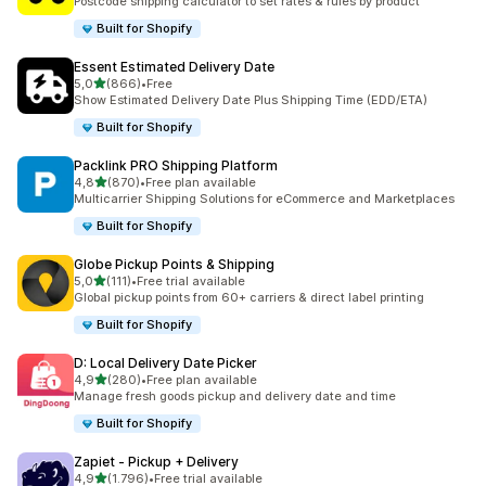
Postcode shipping calculator to set rates & rules by product
Built for Shopify
Essent Estimated Delivery Date
5 yıldız üzerinden
5,0
(866)
•
Free
toplam 866 değerlendirme
Show Estimated Delivery Date Plus Shipping Time (EDD/ETA)
Built for Shopify
Packlink PRO Shipping Platform
5 yıldız üzerinden
4,8
(870)
•
Free plan available
toplam 870 değerlendirme
Multicarrier Shipping Solutions for eCommerce and Marketplaces
Built for Shopify
Globe Pickup Points & Shipping
5 yıldız üzerinden
5,0
(111)
•
Free trial available
toplam 111 değerlendirme
Global pickup points from 60+ carriers & direct label printing
Built for Shopify
D: Local Delivery Date Picker
5 yıldız üzerinden
4,9
(280)
•
Free plan available
toplam 280 değerlendirme
Manage fresh goods pickup and delivery date and time
Built for Shopify
Zapiet ‑ Pickup + Delivery
5 yıldız üzerinden
4,9
(1.796)
•
Free trial available
toplam 1796 değerlendirme