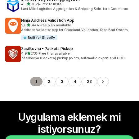
5 yıldız üzerinden
4,3
(162)
•
Free to install
toplam 162 değerlendirme
Last Mile Logistics Aggregation & Shipping Soln. for eCommerce
Ninja Address Validation App
5 yıldız üzerinden
5,0
(44)
•
Free plan available
toplam 44 değerlendirme
Address Validator App for Checkout Validation. Stop Bad Orders
Built for Shopify
Zasilkovna • Packeta Pickup
5 yıldız üzerinden
4,9
(73)
•
Free trial available
toplam 73 değerlendirme
Zásilkovna (Packeta) pickup points, automatic export and COD.
1
2
3
4
23
Uygulama eklemek mi
istiyorsunuz?