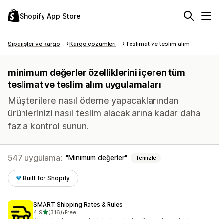
Shopify App Store
Siparişler ve kargo
Kargo çözümleri
Teslimat ve teslim alım
minimum değerler özelliklerini içeren tüm
teslimat ve teslim alım uygulamaları
Müşterilere nasıl ödeme yapacaklarından
ürünlerinizi nasıl teslim alacaklarına kadar daha
fazla kontrol sunun.
547 uygulama:
Minimum değerler
Temizle
Built for Shopify
SMART Shipping Rates & Rules
5 yıldız üzerinden
4,9
(316)
•
Free
toplam 316 değerlendirme