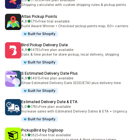
5,0
(1.163)
•
Free plan available
toplam 1163 değerlendirme
Shipping calculator with custom shipping rules & pickup points
Atlas Pickup Points
5 yıldız üzerinden
4,8
(71)
•
Free trial available
toplam 71 değerlendirme
Build Award Winner • Checkout pickup points map, 60+ carriers
Built for Shopify
Bird Pickup Delivery Date
5 yıldız üzerinden
4,9
(475)
•
Free plan available
toplam 475 değerlendirme
Date & time picker for store pickup, local delivery, shipping
Built for Shopify
S Estimated Delivery Date Plus
5 yıldız üzerinden
4,9
(401)
•
Free plan available
toplam 401 değerlendirme
Show Estimated Delivery Date (EDD/ETA) plus delivery time
Built for Shopify
Estimated Delivery Date & ETA
5 yıldız üzerinden
5,0
(78)
•
Free plan available
toplam 78 değerlendirme
Increase sales with Estimated Delivery Dates & ETA + Urgency
Built for Shopify
PickupBird by Digiloop
5 yıldız üzerinden
4,8
(62)
•
Free trial available
toplam 62 değerlendirme
Add multiple pickup points to store & Print shipping labels