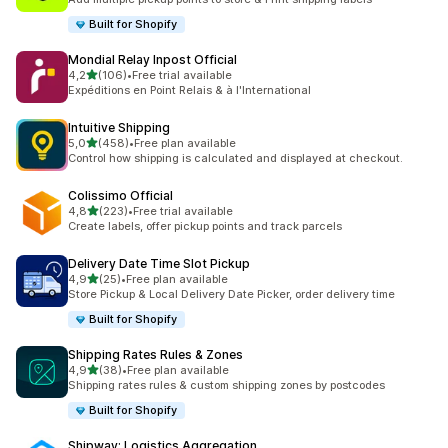
Built for Shopify
Mondial Relay Inpost Official
5 yıldız üzerinden
4,2
(106)
•
Free trial available
toplam 106 değerlendirme
Expéditions en Point Relais & à l'International
Intuitive Shipping
5 yıldız üzerinden
5,0
(458)
•
Free plan available
toplam 458 değerlendirme
Control how shipping is calculated and displayed at checkout.
Colissimo Official
5 yıldız üzerinden
4,8
(223)
•
Free trial available
toplam 223 değerlendirme
Create labels, offer pickup points and track parcels
Delivery Date Time Slot Pickup
5 yıldız üzerinden
4,9
(25)
•
Free plan available
toplam 25 değerlendirme
Store Pickup & Local Delivery Date Picker, order delivery time
Built for Shopify
Shipping Rates Rules & Zones
5 yıldız üzerinden
4,9
(38)
•
Free plan available
toplam 38 değerlendirme
Shipping rates rules & custom shipping zones by postcodes
Built for Shopify
Shipway: Logistics Aggregation