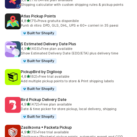
5,0
(1.161)
•
Free plan available
1161 recensioni totali
Shipping calculator with custom shipping rules & pickup points
Atlas Pickup Points
stelle su 5
4,8
(71)
•
Prova gratuita disponibile
71 recensioni totali
Punti di ritiro: DPD, GLS, DHL, UPS e 60+ corrieri in 35 paesi
Built for Shopify
S Estimated Delivery Date Plus
stelle su 5
4,9
(403)
•
Free plan available
403 recensioni totali
Show Estimated Delivery Date (EDD/ETA) plus delivery time
Built for Shopify
PickupBird by Digiloop
stelle su 5
4,8
(62)
•
Free trial available
62 recensioni totali
Add multiple pickup points to store & Print shipping labels
Built for Shopify
Bird Pickup Delivery Date
stelle su 5
4,9
(472)
•
Free plan available
472 recensioni totali
Date & time picker for store pickup, local delivery, shipping
Built for Shopify
Zasilkovna • Packeta Pickup
stelle su 5
4,9
(73)
•
Free trial available
73 recensioni totali
Zásilkovna (Packeta) pickup points, automatic export and COD.