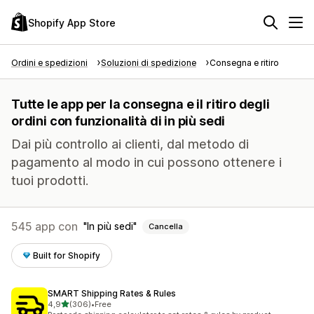
Shopify App Store
Ordini e spedizioni
Soluzioni di spedizione
Consegna e ritiro
Tutte le app per la consegna e il ritiro degli
ordini con funzionalità di in più sedi
Dai più controllo ai clienti, dal metodo di
pagamento al modo in cui possono ottenere i
tuoi prodotti.
545 app con
In più sedi
Cancella
Built for Shopify
SMART Shipping Rates & Rules
stelle su 5
4,9
(306)
•
Free
306 recensioni totali