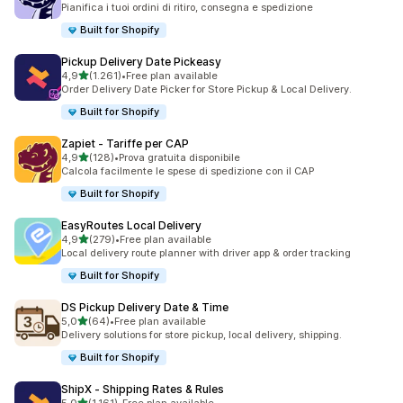
Pianifica i tuoi ordini di ritiro, consegna e spedizione
Built for Shopify
Pickup Delivery Date Pickeasy
stelle su 5
4,9
(1.261)
•
Free plan available
1261 recensioni totali
Order Delivery Date Picker for Store Pickup & Local Delivery.
Built for Shopify
Zapiet ‑ Tariffe per CAP
stelle su 5
4,9
(128)
•
Prova gratuita disponibile
128 recensioni totali
Calcola facilmente le spese di spedizione con il CAP
Built for Shopify
EasyRoutes Local Delivery
stelle su 5
4,9
(279)
•
Free plan available
279 recensioni totali
Local delivery route planner with driver app & order tracking
Built for Shopify
DS Pickup Delivery Date & Time
stelle su 5
5,0
(64)
•
Free plan available
64 recensioni totali
Delivery solutions for store pickup, local delivery, shipping.
Built for Shopify
ShipX ‑ Shipping Rates & Rules
stelle su 5