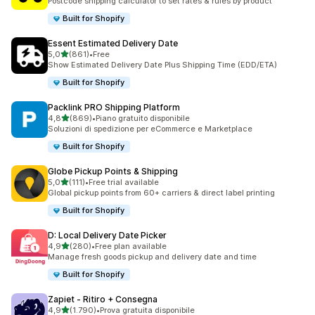
Postcode shipping calculator to set rates & rules by product
Built for Shopify
Essent Estimated Delivery Date
stelle su 5
5,0
(861)
•
Free
861 recensioni totali
Show Estimated Delivery Date Plus Shipping Time (EDD/ETA)
Built for Shopify
Packlink PRO Shipping Platform
stelle su 5
4,8
(869)
•
Piano gratuito disponibile
869 recensioni totali
Soluzioni di spedizione per eCommerce e Marketplace
Built for Shopify
Globe Pickup Points & Shipping
stelle su 5
5,0
(111)
•
Free trial available
111 recensioni totali
Global pickup points from 60+ carriers & direct label printing
Built for Shopify
D: Local Delivery Date Picker
stelle su 5
4,9
(280)
•
Free plan available
280 recensioni totali
Manage fresh goods pickup and delivery date and time
Built for Shopify
Zapiet ‑ Ritiro + Consegna
stelle su 5
4,9
(1.790)
•
Prova gratuita disponibile
1790 recensioni totali