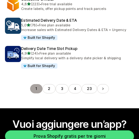
stelle su 5
4,8
(223)
•
Free trial available
223 recensioni totali
Create labels, offer pickup points and track parcels
Estimated Delivery Date & ETA
stelle su 5
5,0
(78)
•
Free plan available
78 recensioni totali
Increase sales with Estimated Delivery Dates & ETA + Urgency
Built for Shopify
Delivery Date Time Slot Pickup
stelle su 5
4,9
(24)
•
Free plan available
24 recensioni totali
Simplify local delivery with a delivery date picker & shipping
Built for Shopify
1
2
3
4
23
Vuoi aggiungere un’app?
Prova Shopify gratis per tre giorni