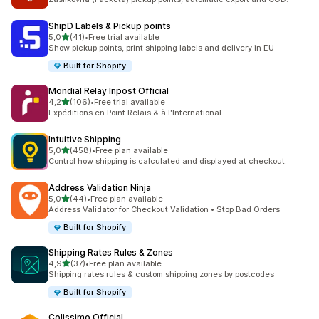
ShipD Labels & Pickup points
stelle su 5
5,0
(41)
•
Free trial available
41 recensioni totali
Show pickup points, print shipping labels and delivery in EU
Built for Shopify
Mondial Relay Inpost Official
stelle su 5
4,2
(106)
•
Free trial available
106 recensioni totali
Expéditions en Point Relais & à l'International
Intuitive Shipping
stelle su 5
5,0
(458)
•
Free plan available
458 recensioni totali
Control how shipping is calculated and displayed at checkout.
Address Validation Ninja
stelle su 5
5,0
(44)
•
Free plan available
44 recensioni totali
Address Validator for Checkout Validation • Stop Bad Orders
Built for Shopify
Shipping Rates Rules & Zones
stelle su 5
4,9
(37)
•
Free plan available
37 recensioni totali
Shipping rates rules & custom shipping zones by postcodes
Built for Shopify
Colissimo Official