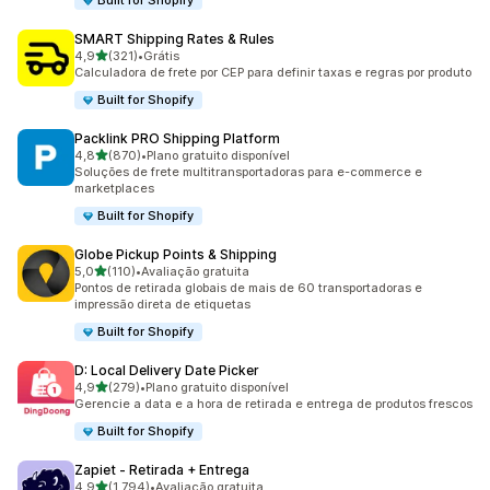
Built for Shopify
SMART Shipping Rates & Rules
de 5 estrelas
4,9
(321)
•
Grátis
321 avaliações ao todo
Calculadora de frete por CEP para definir taxas e regras por produto
Built for Shopify
Packlink PRO Shipping Platform
de 5 estrelas
4,8
(870)
•
Plano gratuito disponível
870 avaliações ao todo
Soluções de frete multitransportadoras para e-commerce e
marketplaces
Built for Shopify
Globe Pickup Points & Shipping
de 5 estrelas
5,0
(110)
•
Avaliação gratuita
110 avaliações ao todo
Pontos de retirada globais de mais de 60 transportadoras e
impressão direta de etiquetas
Built for Shopify
D: Local Delivery Date Picker
de 5 estrelas
4,9
(279)
•
Plano gratuito disponível
279 avaliações ao todo
Gerencie a data e a hora de retirada e entrega de produtos frescos
Built for Shopify
Zapiet ‑ Retirada + Entrega
de 5 estrelas
4,9
(1.794)
•
Avaliação gratuita