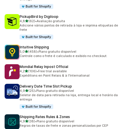
Built for Shopify
PickupBird by Digiloop
de 5 estrelas
4,8
(62)
•
Avaliação gratuita
62 avaliações ao todo
Adicione vários pontos de retirada à loja e imprima etiquetas de
frete
Built for Shopify
Intuitive Shipping
de 5 estrelas
5,0
(458)
•
Plano gratuito disponível
458 avaliações ao todo
Controle como o frete é calculado e exibido no checkout.
Mondial Relay Inpost Official
de 5 estrelas
4,2
(106)
•
Free trial available
106 avaliações ao todo
Expéditions en Point Relais & à l'International
Delivery Date Time Slot Pickup
de 5 estrelas
4,9
(25)
•
Plano gratuito disponível
25 avaliações ao todo
Seletor de data para retirada na loja, entrega local e horário da
entrega
Built for Shopify
Shipping Rates Rules & Zones
de 5 estrelas
4,9
(38)
•
Plano gratuito disponível
38 avaliações ao todo
Regras de taxas de frete e zonas personalizadas por CEP