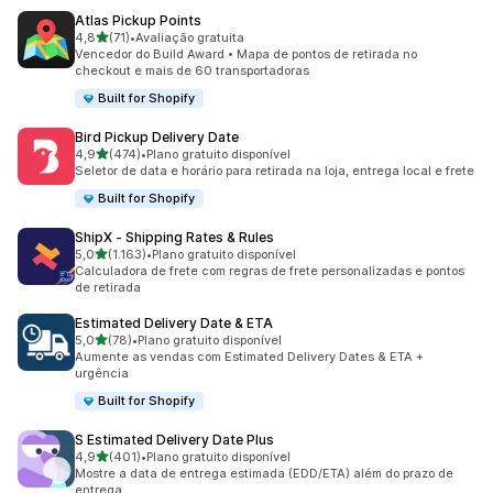
Atlas Pickup Points
de 5 estrelas
4,8
(71)
•
Avaliação gratuita
71 avaliações ao todo
Vencedor do Build Award • Mapa de pontos de retirada no
checkout e mais de 60 transportadoras
Built for Shopify
Bird Pickup Delivery Date
de 5 estrelas
4,9
(474)
•
Plano gratuito disponível
474 avaliações ao todo
Seletor de data e horário para retirada na loja, entrega local e frete
Built for Shopify
ShipX ‑ Shipping Rates & Rules
de 5 estrelas
5,0
(1.163)
•
Plano gratuito disponível
1163 avaliações ao todo
Calculadora de frete com regras de frete personalizadas e pontos
de retirada
Estimated Delivery Date & ETA
de 5 estrelas
5,0
(78)
•
Plano gratuito disponível
78 avaliações ao todo
Aumente as vendas com Estimated Delivery Dates & ETA +
urgência
Built for Shopify
S Estimated Delivery Date Plus
de 5 estrelas
4,9
(401)
•
Plano gratuito disponível
401 avaliações ao todo
Mostre a data de entrega estimada (EDD/ETA) além do prazo de
entrega