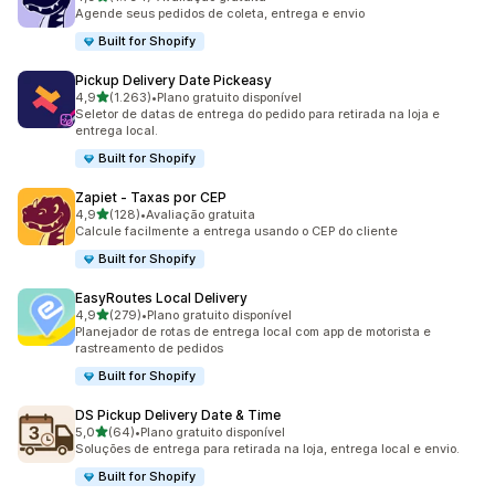
1794 avaliações ao todo
Agende seus pedidos de coleta, entrega e envio
Built for Shopify
Pickup Delivery Date Pickeasy
de 5 estrelas
4,9
(1.263)
•
Plano gratuito disponível
1263 avaliações ao todo
Seletor de datas de entrega do pedido para retirada na loja e
entrega local.
Built for Shopify
Zapiet ‑ Taxas por CEP
de 5 estrelas
4,9
(128)
•
Avaliação gratuita
128 avaliações ao todo
Calcule facilmente a entrega usando o CEP do cliente
Built for Shopify
EasyRoutes Local Delivery
de 5 estrelas
4,9
(279)
•
Plano gratuito disponível
279 avaliações ao todo
Planejador de rotas de entrega local com app de motorista e
rastreamento de pedidos
Built for Shopify
DS Pickup Delivery Date & Time
de 5 estrelas
5,0
(64)
•
Plano gratuito disponível
64 avaliações ao todo
Soluções de entrega para retirada na loja, entrega local e envio.
Built for Shopify