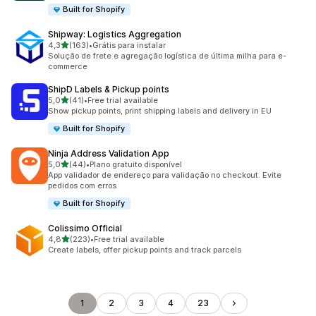
Built for Shopify
Shipway: Logistics Aggregation
de 5 estrelas
4,3
(163)
•
Grátis para instalar
163 avaliações ao todo
Solução de frete e agregação logística de última milha para e-
commerce
ShipD Labels & Pickup points
de 5 estrelas
5,0
(41)
•
Free trial available
41 avaliações ao todo
Show pickup points, print shipping labels and delivery in EU
Built for Shopify
Ninja Address Validation App
de 5 estrelas
5,0
(44)
•
Plano gratuito disponível
44 avaliações ao todo
App validador de endereço para validação no checkout. Evite
pedidos com erros
Built for Shopify
Colissimo Official
de 5 estrelas
4,8
(223)
•
Free trial available
223 avaliações ao todo
Create labels, offer pickup points and track parcels
1
2
3
4
23