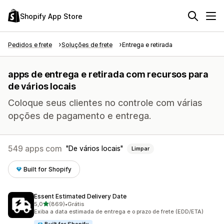
Shopify App Store
Pedidos e frete
Soluções de frete
Entrega e retirada
apps de entrega e retirada com recursos para
de vários locais
Coloque seus clientes no controle com várias
opções de pagamento e entrega.
549 apps com
De vários locais
Limpar
Built for Shopify
Essent Estimated Delivery Date
de 5 estrelas
5,0
(869)
•
Grátis
869 avaliações ao todo
Exiba a data estimada de entrega e o prazo de frete (EDD/ETA)