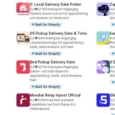
D: Local Delivery Date Picker
Za
av 5 stjärnor
4,9
(279)
•
Gratisplan tillgänglig
4,9
279 recensioner totalt
179
Hantera datum och tid för upphämtning
Sch
och leverans av färskvaror
lev
Built for Shopify
DS Pickup Delivery Date & Time
Ea
av 5 stjärnor
5,0
(64)
•
Gratisplan tillgänglig
4,9
64 recensioner totalt
279
Leveranslösningar för upphämtning i
Rut
butik, lokal leverans och frakt.
för
Built for Shopify
Bird Pickup Delivery Date
S 
av 5 stjärnor
4,9
(475)
•
Gratisplan tillgänglig
4,9
475 recensioner totalt
401
Datum- och tidsväljare för
Vis
upphämtning i butik, lokal leverans,
(ED
frakt
Built for Shopify
Mondial Relay Inpost Official
Sh
av 5 stjärnor
4,2
(106)
•
Free trial available
5,0
106 recensioner totalt
41 
Expéditions en Point Relais & à
Sho
l'International
lab