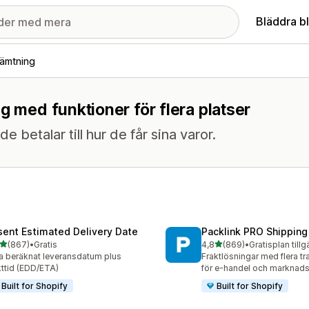
Bläddra b
hämtning
g med funktioner för flera platser
e betalar till hur de får sina varor.
sent Estimated Delivery Date
Packlink PRO Shipping
av 5 stjärnor
av 5 stjärnor
(867)
•
Gratis
4,8
(869)
•
Gratisplan tillg
 recensioner totalt
869 recensioner totalt
a beräknat leveransdatum plus
Fraktlösningar med flera tr
kttid (EDD/ETA)
för e-handel och marknads
Built for Shopify
Built for Shopify