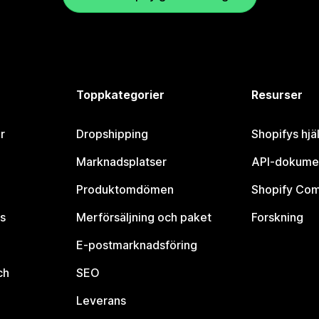
Toppkategorier
Resurser
r
Dropshipping
Shopifys hjä
Marknadsplatser
API-dokume
Produktomdömen
Shopify Co
s
Merförsäljning och paket
Forskning
E-postmarknadsföring
ch
SEO
Leverans