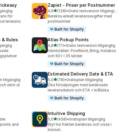
Pickeasy
Zapiet ‑ Priser per Postnummer
av 5 stjärnor
lgänglig
4,9
(128)
•
Gratis testversion tillgänglig
128 recensioner totalt
rans för
Beräkna enkelt leveransavgifter med
kal leverans.
postnummer
Built for Shopify
s & Rules
Atlas Pickup Points
av 5 stjärnor
lgänglig
4,8
(71)
•
Gratis testversion tillgänglig
71 recensioner totalt
ssade
Hämtställen: PostNord, Bring, Instabox
ngsplatser
och 60+ i 35 länder
Built for Shopify
p
Estimated Delivery Date & ETA
av 5 stjärnor
n tillgänglig
5,0
(78)
•
Gratisplan tillgänglig
78 recensioner totalt
och skriv ut
Öka försäljningen med beräknade
leveransdatum och ETA + brådska
Built for Shopify
Intuitive Shipping
av 5 stjärnor
able
5,0
(458)
•
Gratisplan tillgänglig
458 recensioner totalt
 points and
Styr hur frakten beräknas och visas i
kassan.