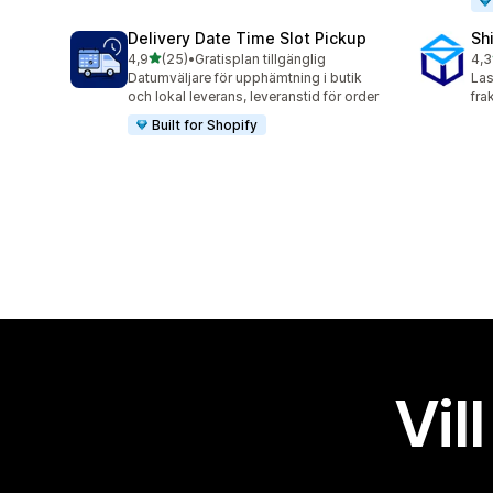
Delivery Date Time Slot Pickup
Sh
av 5 stjärnor
4,9
(25)
•
Gratisplan tillgänglig
4,3
25 recensioner totalt
163
Datumväljare för upphämtning i butik
Las
och lokal leverans, leveranstid för order
fra
Built for Shopify
Vil