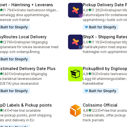
piet ‑ Hämtning + Leverans
Pickup Delivery Date 
av 5 stjärnor
av 5 stjärnor
(1 794)
•
Gratis testversion tillgänglig
4,9
(1 262)
•
Gratisplan til
4 recensioner totalt
1262 recensioner totalt
emalägg dina upphämtningar,
Datumväljare för orderleve
eranser och frakter
upphämtning i butik och lo
Built for Shopify
Built for Shopify
syRoutes Local Delivery
ShipX ‑ Shipping Rate
av 5 stjärnor
av 5 stjärnor
(279)
•
Gratisplan tillgänglig
5,0
(1 163)
•
Gratisplan til
 recensioner totalt
1163 recensioner totalt
tplanerare för lokala leveranser med
Fraktkalkylator med anpa
arapp och orderspårning
fraktregler och upphämtni
Built for Shopify
Estimated Delivery Date Plus
PickupBird by Digiloo
av 5 stjärnor
av 5 stjärnor
(401)
•
Gratisplan tillgänglig
4,8
(62)
•
Gratis testversio
 recensioner totalt
62 recensioner totalt
a beräknat leveransdatum
Lägg till utlämningsställen 
D/ETA) plus leveranstid
fraktetiketter
Built for Shopify
Built for Shopify
ipD Labels & Pickup points
Colissimo Official
av 5 stjärnor
av 5 stjärnor
(41)
•
Free trial available
4,8
(223)
•
Free trial avail
recensioner totalt
223 recensioner totalt
w pickup points, print shipping
Create labels, offer pickup
els and delivery in EU
track parcels