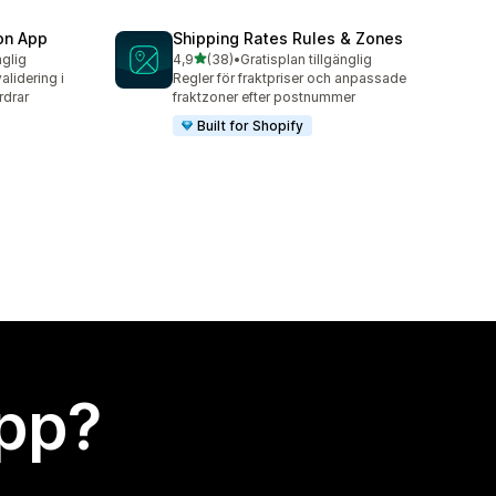
ion App
Shipping Rates Rules & Zones
av 5 stjärnor
nglig
4,9
(38)
•
Gratisplan tillgänglig
38 recensioner totalt
alidering i
Regler för fraktpriser och anpassade
rdrar
fraktzoner efter postnummer
Built for Shopify
app?