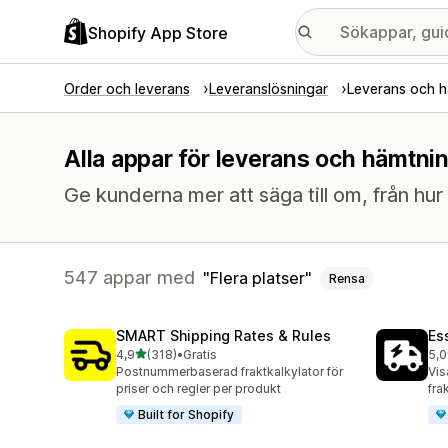
Shopify App Store
Order och leverans
Leveranslösningar
Leverans och 
Alla appar för leverans och hämtnin
Ge kunderna mer att säga till om, från hur d
547 appar med
Flera platser
Rensa
SMART Shipping Rates & Rules
Es
av 5 stjärnor
4,9
(318)
•
Gratis
5,0
318 recensioner totalt
867
Postnummerbaserad fraktkalkylator för
Vis
priser och regler per produkt
fra
Built for Shopify