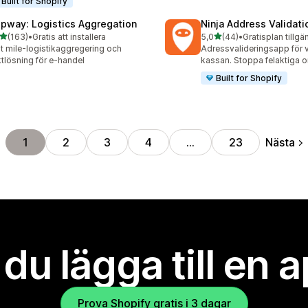
Built for Shopify
ipway: Logistics Aggregation
Ninja Address Validat
av 5 stjärnor
av 5 stjärnor
(163)
•
Gratis att installera
5,0
(44)
•
Gratisplan tillgä
 recensioner totalt
44 recensioner totalt
t mile-logistikaggregering och
Adressvalideringsapp för v
ktlösning för e-handel
kassan. Stoppa felaktiga o
Built for Shopify
Nästa
1
2
3
4
…
23
l du lägga till en 
Prova Shopify gratis i 3 dagar