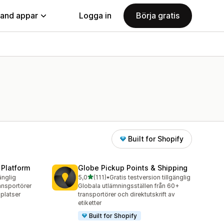
land appar
Logga in
Börja gratis
Built for Shopify
 Platform
Globe Pickup Points & Shipping
av 5 stjärnor
änglig
5,0
(111)
•
Gratis testversion tillgänglig
111 recensioner totalt
ansportörer
Globala utlämningsställen från 60+
platser
transportörer och direktutskrift av
etiketter
Built for Shopify