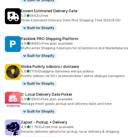
Built for Shopify
Essent Estimated Delivery Date
na 5 gwiazdek
5,0
(862)
•
Free
Łączna liczba recenzji: 862
Show Estimated Delivery Date Plus Shipping Time (EDD/ETA)
Built for Shopify
Packlink PRO Shipping Platform
na 5 gwiazdek
4,8
(868)
•
Free plan available
Łączna liczba recenzji: 868
Multicarrier Shipping Solutions for eCommerce and Marketplaces
Built for Shopify
Globe Punkty odbioru i dostawa
na 5 gwiazdek
5,0
(111)
•
Dostępna darmowa wersja próbna
Łączna liczba recenzji: 111
Punkty odbioru od 60+ przewoźników i pełna obsługa transportu
Built for Shopify
D: Local Delivery Date Picker
na 5 gwiazdek
4,9
(280)
•
Free plan available
Łączna liczba recenzji: 280
Manage fresh goods pickup and delivery date and time
Built for Shopify
Zapiet ‑ Pickup + Delivery
na 5 gwiazdek
4,9
(1 793)
•
Free trial available
Łączna liczba recenzji: 1793
Smarter delivery options for pickup, local delivery & shipping