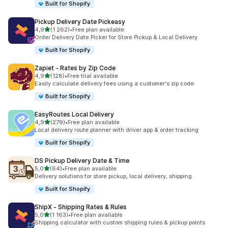
Built for Shopify
Pickup Delivery Date Pickeasy
na 5 gwiazdek
4,9
(1 262)
•
Free plan available
Łączna liczba recenzji: 1262
Order Delivery Date Picker for Store Pickup & Local Delivery.
Built for Shopify
Zapiet ‑ Rates by Zip Code
na 5 gwiazdek
4,9
(128)
•
Free trial available
Łączna liczba recenzji: 128
Easily calculate delivery fees using a customer's zip code
Built for Shopify
EasyRoutes Local Delivery
na 5 gwiazdek
4,9
(279)
•
Free plan available
Łączna liczba recenzji: 279
Local delivery route planner with driver app & order tracking
Built for Shopify
DS Pickup Delivery Date & Time
na 5 gwiazdek
5,0
(64)
•
Free plan available
Łączna liczba recenzji: 64
Delivery solutions for store pickup, local delivery, shipping.
Built for Shopify
ShipX ‑ Shipping Rates & Rules
na 5 gwiazdek
5,0
(1 163)
•
Free plan available
Łączna liczba recenzji: 1163
Shipping calculator with custom shipping rules & pickup points