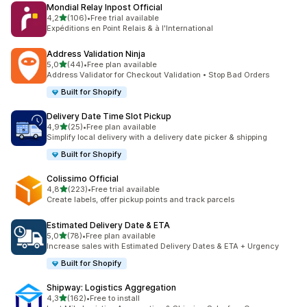
Mondial Relay Inpost Official
na 5 gwiazdek
4,2
(106)
•
Free trial available
Łączna liczba recenzji: 106
Expéditions en Point Relais & à l'International
Address Validation Ninja
na 5 gwiazdek
5,0
(44)
•
Free plan available
Łączna liczba recenzji: 44
Address Validator for Checkout Validation • Stop Bad Orders
Built for Shopify
Delivery Date Time Slot Pickup
na 5 gwiazdek
4,9
(25)
•
Free plan available
Łączna liczba recenzji: 25
Simplify local delivery with a delivery date picker & shipping
Built for Shopify
Colissimo Official
na 5 gwiazdek
4,8
(223)
•
Free trial available
Łączna liczba recenzji: 223
Create labels, offer pickup points and track parcels
Estimated Delivery Date & ETA
na 5 gwiazdek
5,0
(78)
•
Free plan available
Łączna liczba recenzji: 78
Increase sales with Estimated Delivery Dates & ETA + Urgency
Built for Shopify
Shipway: Logistics Aggregation
na 5 gwiazdek
4,3
(162)
•
Free to install
Łączna liczba recenzji: 162