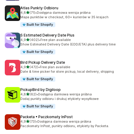
Atlas Punkty Odbioru
na 5 gwiazdek
4,8
(71)
•
Dostępna darmowa wersja próbna
Łączna liczba recenzji: 71
Mapa punktów w checkout, 60+ kurierów w 35 krajach
Built for Shopify
S Estimated Delivery Date Plus
na 5 gwiazdek
4,9
(402)
•
Free plan available
Łączna liczba recenzji: 402
Show Estimated Delivery Date (EDD/ETA) plus delivery time
Built for Shopify
Bird Pickup Delivery Date
na 5 gwiazdek
4,9
(472)
•
Free plan available
Łączna liczba recenzji: 472
Date & time picker for store pickup, local delivery, shipping
Built for Shopify
PickupBird by Digiloop
na 5 gwiazdek
4,8
(62)
•
Dostępna darmowa wersja próbna
Łączna liczba recenzji: 62
Dodaj punkty odbioru i drukuj etykiety wysyłkowe
Built for Shopify
Packeta • Paczkomaty InPost
na 5 gwiazdek
4,9
(73)
•
Dostępna darmowa wersja próbna
Łączna liczba recenzji: 73
Paczkomaty InPost, punkty odbioru, etykiety by Packeta.