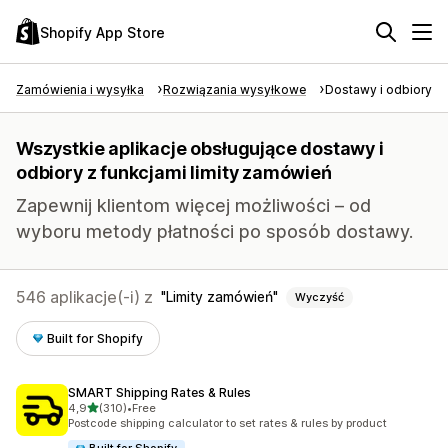
Shopify App Store
Zamówienia i wysyłka
Rozwiązania wysyłkowe
Dostawy i odbiory
Wszystkie aplikacje obsługujące dostawy i
odbiory z funkcjami limity zamówień
Zapewnij klientom więcej możliwości – od
wyboru metody płatności po sposób dostawy.
546 aplikacje(-i) z
Limity zamówień
Wyczyść
Built for Shopify
SMART Shipping Rates & Rules
na 5 gwiazdek
4,9
(310)
•
Free
Łączna liczba recenzji: 310
Postcode shipping calculator to set rates & rules by product