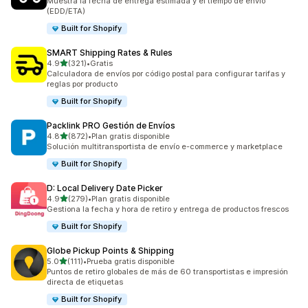
Muestra la fecha de entrega estimada y el tiempo de envío
(EDD/ETA)
Built for Shopify
SMART Shipping Rates & Rules
de 5 estrellas
4.9
(321)
•
Gratis
321 reseñas en total
Calculadora de envíos por código postal para configurar tarifas y
reglas por producto
Built for Shopify
Packlink PRO Gestión de Envíos
de 5 estrellas
4.8
(872)
•
Plan gratis disponible
872 reseñas en total
Solución multitransportista de envío e-commerce y marketplace
Built for Shopify
D: Local Delivery Date Picker
de 5 estrellas
4.9
(279)
•
Plan gratis disponible
279 reseñas en total
Gestiona la fecha y hora de retiro y entrega de productos frescos
Built for Shopify
Globe Pickup Points & Shipping
de 5 estrellas
5.0
(111)
•
Prueba gratis disponible
111 reseñas en total
Puntos de retiro globales de más de 60 transportistas e impresión
directa de etiquetas
Built for Shopify