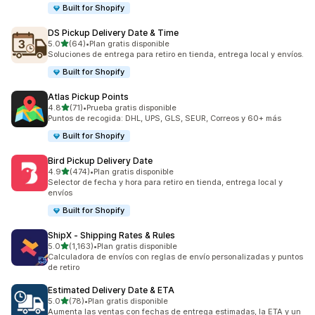
Built for Shopify
DS Pickup Delivery Date & Time
de 5 estrellas
5.0
(64)
•
Plan gratis disponible
64 reseñas en total
Soluciones de entrega para retiro en tienda, entrega local y envíos.
Built for Shopify
Atlas Pickup Points
de 5 estrellas
4.8
(71)
•
Prueba gratis disponible
71 reseñas en total
Puntos de recogida: DHL, UPS, GLS, SEUR, Correos y 60+ más
Built for Shopify
Bird Pickup Delivery Date
de 5 estrellas
4.9
(474)
•
Plan gratis disponible
474 reseñas en total
Selector de fecha y hora para retiro en tienda, entrega local y
envíos
Built for Shopify
ShipX ‑ Shipping Rates & Rules
de 5 estrellas
5.0
(1,163)
•
Plan gratis disponible
1163 reseñas en total
Calculadora de envíos con reglas de envío personalizadas y puntos
de retiro
Estimated Delivery Date & ETA
de 5 estrellas
5.0
(78)
•
Plan gratis disponible
78 reseñas en total
Aumenta las ventas con fechas de entrega estimadas, la ETA y un