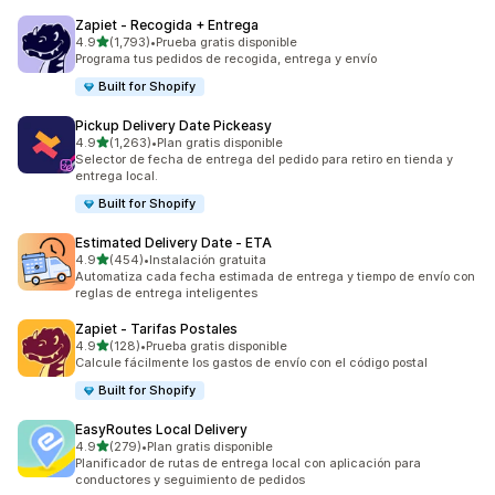
Zapiet ‑ Recogida + Entrega
de 5 estrellas
4.9
(1,793)
•
Prueba gratis disponible
1793 reseñas en total
Programa tus pedidos de recogida, entrega y envío
Built for Shopify
Pickup Delivery Date Pickeasy
de 5 estrellas
4.9
(1,263)
•
Plan gratis disponible
1263 reseñas en total
Selector de fecha de entrega del pedido para retiro en tienda y
entrega local.
Built for Shopify
Estimated Delivery Date ‑ ETA
de 5 estrellas
4.9
(454)
•
Instalación gratuita
454 reseñas en total
Automatiza cada fecha estimada de entrega y tiempo de envío con
reglas de entrega inteligentes
Zapiet ‑ Tarifas Postales
de 5 estrellas
4.9
(128)
•
Prueba gratis disponible
128 reseñas en total
Calcule fácilmente los gastos de envío con el código postal
Built for Shopify
EasyRoutes Local Delivery
de 5 estrellas
4.9
(279)
•
Plan gratis disponible
279 reseñas en total
Planificador de rutas de entrega local con aplicación para
conductores y seguimiento de pedidos