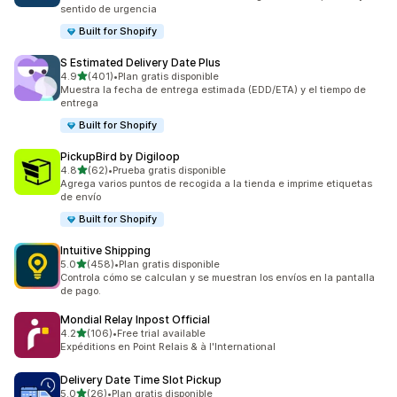
sentido de urgencia
Built for Shopify
S Estimated Delivery Date Plus
de 5 estrellas
4.9
(401)
•
Plan gratis disponible
401 reseñas en total
Muestra la fecha de entrega estimada (EDD/ETA) y el tiempo de
entrega
Built for Shopify
PickupBird by Digiloop
de 5 estrellas
4.8
(62)
•
Prueba gratis disponible
62 reseñas en total
Agrega varios puntos de recogida a la tienda e imprime etiquetas
de envío
Built for Shopify
Intuitive Shipping
de 5 estrellas
5.0
(458)
•
Plan gratis disponible
458 reseñas en total
Controla cómo se calculan y se muestran los envíos en la pantalla
de pago.
Mondial Relay Inpost Official
de 5 estrellas
4.2
(106)
•
Free trial available
106 reseñas en total
Expéditions en Point Relais & à l'International
Delivery Date Time Slot Pickup
de 5 estrellas
5.0
(26)
•
Plan gratis disponible