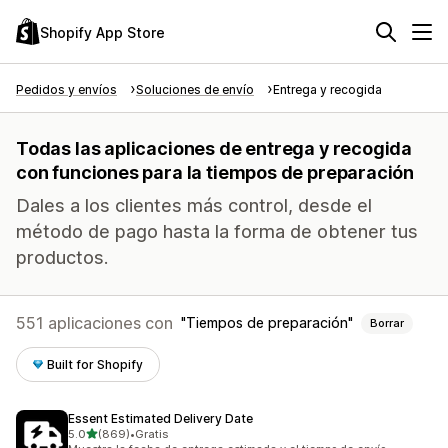
Shopify App Store
Pedidos y envíos
Soluciones de envío
Entrega y recogida
Todas las aplicaciones de entrega y recogida
con funciones para la tiempos de preparación
Dales a los clientes más control, desde el
método de pago hasta la forma de obtener tus
productos.
551 aplicaciones con
Tiempos de preparación
Borrar
Built for Shopify
Essent Estimated Delivery Date
de 5 estrellas
5.0
(869)
•
Gratis
869 reseñas en total