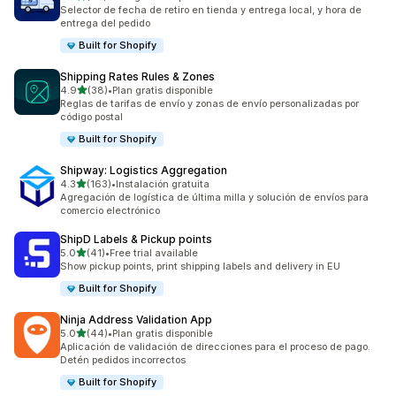
26 reseñas en total
Selector de fecha de retiro en tienda y entrega local, y hora de
entrega del pedido
Built for Shopify
Shipping Rates Rules & Zones
de 5 estrellas
4.9
(38)
•
Plan gratis disponible
38 reseñas en total
Reglas de tarifas de envío y zonas de envío personalizadas por
código postal
Built for Shopify
Shipway: Logistics Aggregation
de 5 estrellas
4.3
(163)
•
Instalación gratuita
163 reseñas en total
Agregación de logística de última milla y solución de envíos para
comercio electrónico
ShipD Labels & Pickup points
de 5 estrellas
5.0
(41)
•
Free trial available
41 reseñas en total
Show pickup points, print shipping labels and delivery in EU
Built for Shopify
Ninja Address Validation App
de 5 estrellas
5.0
(44)
•
Plan gratis disponible
44 reseñas en total
Aplicación de validación de direcciones para el proceso de pago.
Detén pedidos incorrectos
Built for Shopify