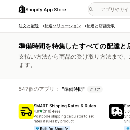
Shopify App Store
注文と配送
配送ソリューション
配達と店舗受取
準備時間を特集したすべての配達と
支払い方法から商品の受け取り方法まで、
ます。
547個のアプリ：
準備時間
クリア
SMART Shipping Rates & Rules
Es
5つ星中
4.9
(316)
•
Free
5.0
合計レビュー数：316件
合
Postcode shipping calculator to set
Sho
rates & rules by product
Shi
Built for Shopify