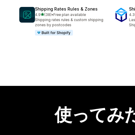
Shipping Rates Rules & Zones
Sh
5つ星中
4.9
(38)
•
Free plan available
4.3
合計レビュー数：38件
合
Shipping rates rules & custom shipping
Las
zones by postcodes
Shi
Built for Shopify
使ってみ