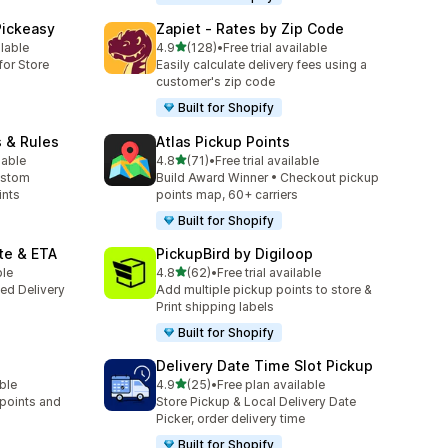
Pickeasy
Zapiet ‑ Rates by Zip Code
5つ星中
ilable
4.9
(128)
•
Free trial available
合計レビュー数：128件
for Store
Easily calculate delivery fees using a
customer's zip code
Built for Shopify
s & Rules
Atlas Pickup Points
5つ星中
lable
4.8
(71)
•
Free trial available
合計レビュー数：71件
ustom
Build Award Winner • Checkout pickup
ints
points map, 60+ carriers
Built for Shopify
te & ETA
PickupBird by Digiloop
5つ星中
ble
4.8
(62)
•
Free trial available
合計レビュー数：62件
ted Delivery
Add multiple pickup points to store &
Print shipping labels
Built for Shopify
Delivery Date Time Slot Pickup
5つ星中
able
4.9
(25)
•
Free plan available
合計レビュー数：25件
 points and
Store Pickup & Local Delivery Date
Picker, order delivery time
Built for Shopify