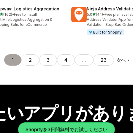
ipway: Logistics Aggregation
Ninja Address Validat
5つ星中
5つ星中
(162)
•
Free to install
5.0
(44)
•
Free plan availa
計レビュー数：162件
合計レビュー数：44件
t Mile Logistics Aggregation &
Address Validator App for
pping Soln. for eCommerce
Validation. Stop Bad Order
Built for Shopify
次へ
1
2
3
4
…
23
たいアプリがあり
Shopifyを3日間無料でお試しください