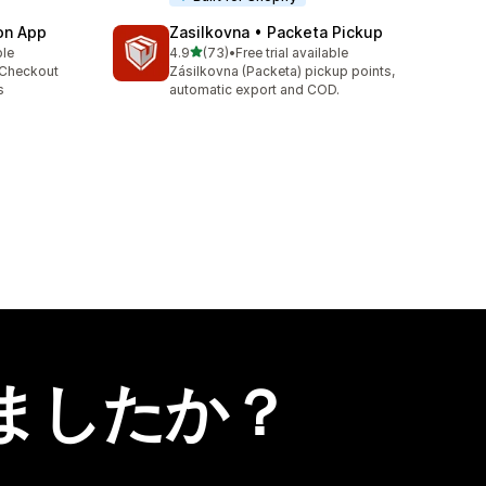
ion App
Zasilkovna • Packeta Pickup
5つ星中
ble
4.9
(73)
•
Free trial available
合計レビュー数：73件
 Checkout
Zásilkovna (Packeta) pickup points,
s
automatic export and COD.
ましたか？