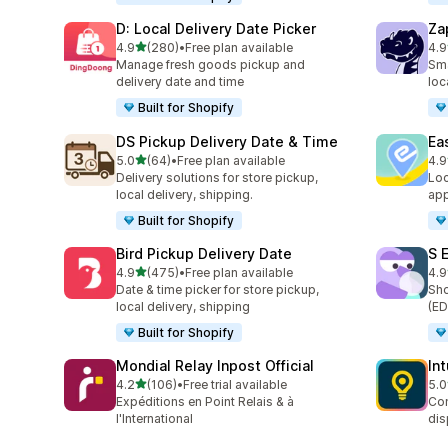
D: Local Delivery Date Picker
Za
5つ星中
4.9
(280)
•
Free plan available
4.9
合計レビュー数：280件
合
Manage fresh goods pickup and
Sma
delivery date and time
loc
Built for Shopify
DS Pickup Delivery Date & Time
Ea
5つ星中
5.0
(64)
•
Free plan available
4.9
合計レビュー数：64件
合
Delivery solutions for store pickup,
Loc
local delivery, shipping.
app
Built for Shopify
Bird Pickup Delivery Date
S 
5つ星中
4.9
(475)
•
Free plan available
4.9
合計レビュー数：475件
合
Date & time picker for store pickup,
Sho
local delivery, shipping
(ED
Built for Shopify
Mondial Relay Inpost Official
In
5つ星中
4.2
(106)
•
Free trial available
5.0
合計レビュー数：106件
合
Expéditions en Point Relais & à
Con
l'International
dis