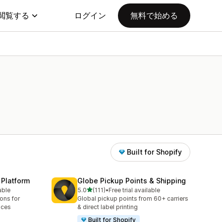
閲覧する
ログイン
無料で始める
Built for Shopify
 Platform
Globe Pickup Points & Shipping
5つ星中
able
5.0
(111)
•
Free trial available
合計レビュー数：111件
ions for
Global pickup points from 60+ carriers
aces
& direct label printing
Built for Shopify