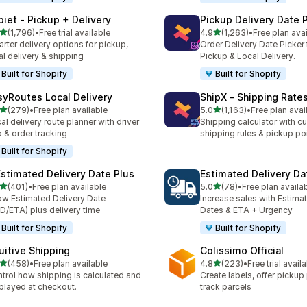
piet ‑ Pickup + Delivery
Pickup Delivery Date 
5つ星中
5つ星中
(1,796)
•
Free trial available
4.9
(1,263)
•
Free plan ava
計レビュー数：1796件
合計レビュー数：1263件
rter delivery options for pickup,
Order Delivery Date Picker 
al delivery & shipping
Pickup & Local Delivery.
Built for Shopify
Built for Shopify
syRoutes Local Delivery
ShipX ‑ Shipping Rate
5つ星中
5つ星中
(279)
•
Free plan available
5.0
(1,163)
•
Free plan avai
計レビュー数：279件
合計レビュー数：1163件
al delivery route planner with driver
Shipping calculator with c
 & order tracking
shipping rules & pickup po
Built for Shopify
Estimated Delivery Date Plus
Estimated Delivery Da
5つ星中
5つ星中
(401)
•
Free plan available
5.0
(78)
•
Free plan availa
計レビュー数：401件
合計レビュー数：78件
w Estimated Delivery Date
Increase sales with Estima
D/ETA) plus delivery time
Dates & ETA + Urgency
Built for Shopify
Built for Shopify
tuitive Shipping
Colissimo Official
5つ星中
5つ星中
(458)
•
Free plan available
4.8
(223)
•
Free trial avail
計レビュー数：458件
合計レビュー数：223件
trol how shipping is calculated and
Create labels, offer pickup
played at checkout.
track parcels