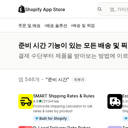
Shopify App Store
주문 및 배송
배송 솔루션
배송 및 픽업
준비 시간 기능이 있는 모든 배송 및 픽
결제 수단부터 제품을 받아보는 방법에 이르
앱 546개 -
준비 시간
지우기
SMART Shipping Rates & Rules
Es
별 5개 중
4.9
(311)
•
Free
5.0
총 리뷰 311개
총 
Postcode shipping calculator to set
Sho
rates & rules by product
Shi
Built for Shopify
D: Local Delivery Date Picker
Za