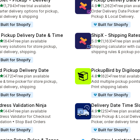
별 5개 중
별 5개 중
(1,794)
•
Free trial available
4.9
(1,262)
•
Free plan ava
리뷰 1794개
총 리뷰 1262개
rter delivery options for pickup,
Order Delivery Date Picker 
al delivery & shipping
Pickup & Local Delivery.
Built for Shopify
Built for Shopify
 Pickup Delivery Date & Time
ShipX ‑ Shipping Rate
별 5개 중
별 5개 중
(64)
•
Free plan available
5.0
(1,163)
•
Free plan avai
리뷰 64개
총 리뷰 1163개
ivery solutions for store pickup,
Shipping calculator with c
al delivery, shipping.
shipping rules & pickup po
Built for Shopify
rd Pickup Delivery Date
PickupBird by Digiloo
별 5개 중
별 5개 중
(472)
•
Free plan available
4.8
(62)
•
Free trial availab
리뷰 472개
총 리뷰 62개
e & time picker for store pickup,
Add multiple pickup points
al delivery, shipping
Print shipping labels
Built for Shopify
Built for Shopify
dress Validation Ninja
Delivery Date Time Sl
별 5개 중
별 5개 중
(44)
•
Free plan available
4.9
(25)
•
Free plan availa
리뷰 44개
총 리뷰 25개
ress Validator for Checkout
Store Pickup & Local Deliv
idation • Stop Bad Orders
Picker, order delivery time
Built for Shopify
Built for Shopify