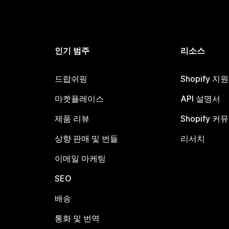
인기 범주
리소스
드랍쉬핑
Shopify 지
마켓플레이스
API 설명서
제품 리뷰
Shopify 커
상향 판매 및 번들
리서치
이메일 마케팅
SEO
배송
통화 및 번역