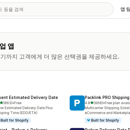
앱 
업 앱
기까지 고객에게 더 많은 선택권을 제공하세요.
sent Estimated Delivery Date
Packlink PRO Shipping
별 5개 중
별 5개 중
(863)
•
Free
4.8
(868)
•
Free plan avail
리뷰 863개
총 리뷰 868개
w Estimated Delivery Date Plus
Multicarrier Shipping Solut
pping Time (EDD/ETA)
eCommerce and Marketpl
Built for Shopify
Built for Shopify
piet ‑ Pickup + Delivery
Pickup Delivery Date 