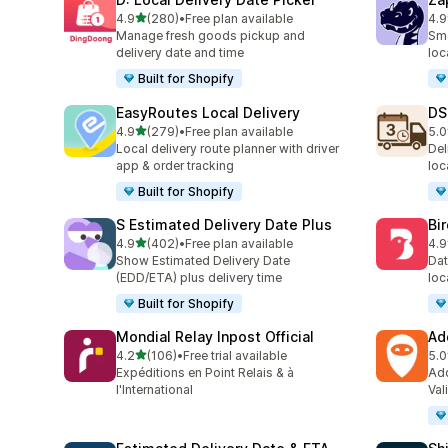
별 5개 중
4.9
(280)
•
Free plan available
4.9
총 리뷰 280개
총 
Manage fresh goods pickup and
Sma
delivery date and time
loc
Built for Shopify
EasyRoutes Local Delivery
DS
별 5개 중
4.9
(279)
•
Free plan available
5.0
총 리뷰 279개
총 
Local delivery route planner with driver
Del
app & order tracking
loc
Built for Shopify
S Estimated Delivery Date Plus
Bi
별 5개 중
4.9
(402)
•
Free plan available
4.9
총 리뷰 402개
총 
Show Estimated Delivery Date
Dat
(EDD/ETA) plus delivery time
loc
Built for Shopify
Mondial Relay Inpost Official
Ad
별 5개 중
4.2
(106)
•
Free trial available
5.0
총 리뷰 106개
총 
Expéditions en Point Relais & à
Add
l'International
Val