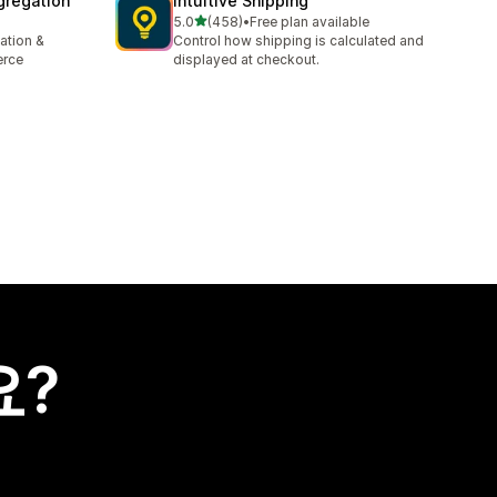
gregation
Intuitive Shipping
별 5개 중
5.0
(458)
•
Free plan available
총 리뷰 458개
ation &
Control how shipping is calculated and
erce
displayed at checkout.
요?