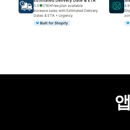
Estimated Delivery Date & ETA
Sh
별 5개 중
5.0
(78)
•
Free plan available
4.9
총 리뷰 78개
총 
Increase sales with Estimated Delivery
Shi
Dates & ETA + Urgency
zo
Built for Shopify
앱