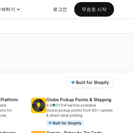
탐색하기
로그인
무료로 시작
Built for Shopify
 Platform
Globe Pickup Points & Shipping
별 5개 중
able
5.0
(111)
•
Free trial available
총 리뷰 111개
ions for
Global pickup points from 60+ carriers
aces
& direct label printing
Built for Shopify
Pickeasy
Zapiet ‑ Rates by Zip Code