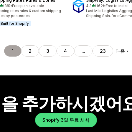
ipping Rates Rules & Zones
Shipway: Logistics Ag
별 5개 중
별 5개 중
(38)
•
Free plan available
4.3
(162)
•
Free to install
리뷰 38개
총 리뷰 162개
pping rates rules & custom shipping
Last Mile Logistics Aggreg
nes by postcodes
Shipping Soln. for eComm
Built for Shopify
다음
1
2
3
4
…
23
을 추가하시겠어
Shopify 3일 무료 체험