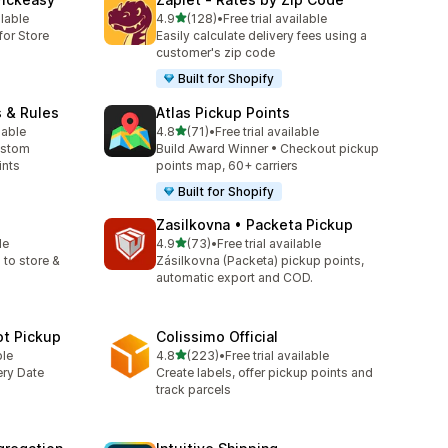
별 5개 중
ilable
4.9
(128)
•
Free trial available
총 리뷰 128개
for Store
Easily calculate delivery fees using a
customer's zip code
Built for Shopify
s & Rules
Atlas Pickup Points
별 5개 중
lable
4.8
(71)
•
Free trial available
총 리뷰 71개
ustom
Build Award Winner • Checkout pickup
ints
points map, 60+ carriers
Built for Shopify
p
Zasilkovna • Packeta Pickup
별 5개 중
le
4.9
(73)
•
Free trial available
총 리뷰 73개
 to store &
Zásilkovna (Packeta) pickup points,
automatic export and COD.
ot Pickup
Colissimo Official
별 5개 중
ble
4.8
(223)
•
Free trial available
총 리뷰 223개
ery Date
Create labels, offer pickup points and
track parcels