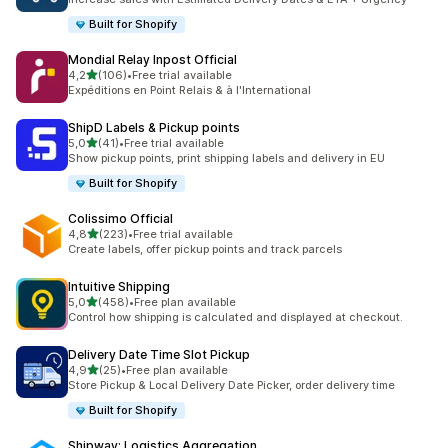
Built for Shopify
Mondial Relay Inpost Official
de 5 estrelas
4,2
(106)
•
Free trial available
106 total de avaliações
Expéditions en Point Relais & à l'International
ShipD Labels & Pickup points
de 5 estrelas
5,0
(41)
•
Free trial available
41 total de avaliações
Show pickup points, print shipping labels and delivery in EU
Built for Shopify
Colissimo Official
de 5 estrelas
4,8
(223)
•
Free trial available
223 total de avaliações
Create labels, offer pickup points and track parcels
Intuitive Shipping
de 5 estrelas
5,0
(458)
•
Free plan available
458 total de avaliações
Control how shipping is calculated and displayed at checkout.
Delivery Date Time Slot Pickup
de 5 estrelas
4,9
(25)
•
Free plan available
25 total de avaliações
Store Pickup & Local Delivery Date Picker, order delivery time
Built for Shopify
Shipway: Logistics Aggregation