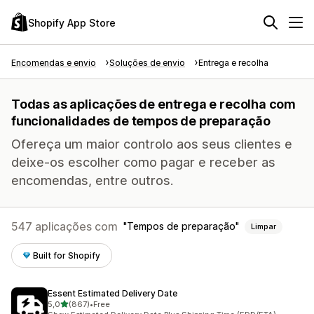
Shopify App Store
Encomendas e envio
Soluções de envio
Entrega e recolha
Todas as aplicações de entrega e recolha com
funcionalidades de tempos de preparação
Ofereça um maior controlo aos seus clientes e
deixe-os escolher como pagar e receber as
encomendas, entre outros.
547 aplicações com
Tempos de preparação
Limpar
Built for Shopify
Essent Estimated Delivery Date
de 5 estrelas
5,0
(867)
•
Free
867 total de avaliações