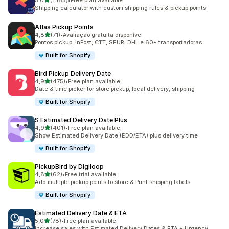
5,0
(1.163)
•
Free plan available
1163 total de avaliações
Shipping calculator with custom shipping rules & pickup points
Atlas Pickup Points
de 5 estrelas
4,8
(71)
•
Avaliação gratuita disponível
71 total de avaliações
Pontos pickup: InPost, CTT, SEUR, DHL e 60+ transportadoras
Built for Shopify
Bird Pickup Delivery Date
de 5 estrelas
4,9
(475)
•
Free plan available
475 total de avaliações
Date & time picker for store pickup, local delivery, shipping
Built for Shopify
S Estimated Delivery Date Plus
de 5 estrelas
4,9
(401)
•
Free plan available
401 total de avaliações
Show Estimated Delivery Date (EDD/ETA) plus delivery time
Built for Shopify
PickupBird by Digiloop
de 5 estrelas
4,8
(62)
•
Free trial available
62 total de avaliações
Add multiple pickup points to store & Print shipping labels
Built for Shopify
Estimated Delivery Date & ETA
de 5 estrelas
5,0
(78)
•
Free plan available
78 total de avaliações
Increase sales with Estimated Delivery Dates & ETA + Urgency