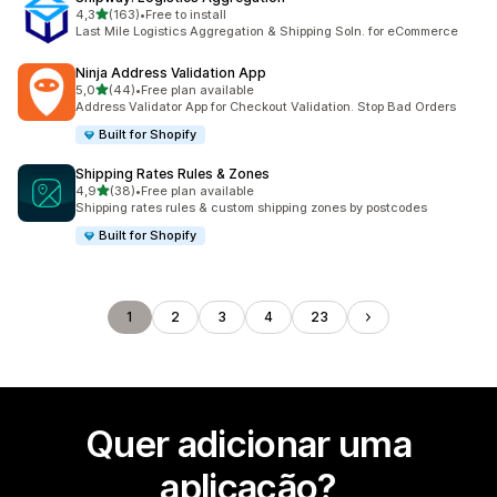
de 5 estrelas
4,3
(163)
•
Free to install
163 total de avaliações
Last Mile Logistics Aggregation & Shipping Soln. for eCommerce
Ninja Address Validation App
de 5 estrelas
5,0
(44)
•
Free plan available
44 total de avaliações
Address Validator App for Checkout Validation. Stop Bad Orders
Built for Shopify
Shipping Rates Rules & Zones
de 5 estrelas
4,9
(38)
•
Free plan available
38 total de avaliações
Shipping rates rules & custom shipping zones by postcodes
Built for Shopify
1
2
3
4
23
Quer adicionar uma
aplicação?