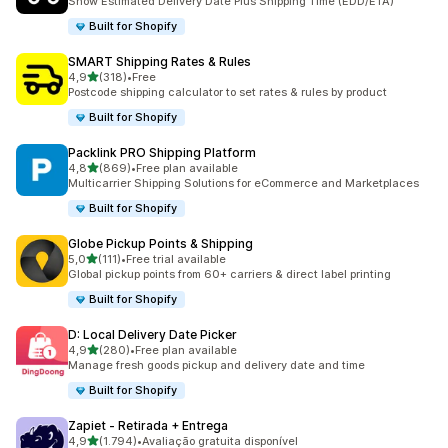
Show Estimated Delivery Date Plus Shipping Time (EDD/ETA)
Built for Shopify
SMART Shipping Rates & Rules
de 5 estrelas
4,9
(318)
•
Free
318 total de avaliações
Postcode shipping calculator to set rates & rules by product
Built for Shopify
Packlink PRO Shipping Platform
de 5 estrelas
4,8
(869)
•
Free plan available
869 total de avaliações
Multicarrier Shipping Solutions for eCommerce and Marketplaces
Built for Shopify
Globe Pickup Points & Shipping
de 5 estrelas
5,0
(111)
•
Free trial available
111 total de avaliações
Global pickup points from 60+ carriers & direct label printing
Built for Shopify
D: Local Delivery Date Picker
de 5 estrelas
4,9
(280)
•
Free plan available
280 total de avaliações
Manage fresh goods pickup and delivery date and time
Built for Shopify
Zapiet ‑ Retirada + Entrega
de 5 estrelas
4,9
(1.794)
•
Avaliação gratuita disponível
1794 total de avaliações