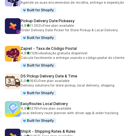
Agende as suas encomendas de recolha, entrega e expedição
Built for Shopify
Pickup Delivery Date Pickeasy
de 5 estrelas
4,9
(1.262)
•
Free plan available
1262 total de avaliações
Order Delivery Date Picker for Store Pickup & Local Delivery.
Built for Shopify
Zapiet ‑ Taxa de Código Postal
de 5 estrelas
4,9
(128)
•
Avaliação gratuita disponível
128 total de avaliações
Calcule facilmente a entrega usando o código postal do cliente
Built for Shopify
DS Pickup Delivery Date & Time
de 5 estrelas
5,0
(64)
•
Free plan available
64 total de avaliações
Delivery solutions for store pickup, local delivery, shipping.
Built for Shopify
EasyRoutes Local Delivery
de 5 estrelas
4,9
(279)
•
Free plan available
279 total de avaliações
Local delivery route planner with driver app & order tracking
Built for Shopify
ShipX ‑ Shipping Rates & Rules
de 5 estrelas