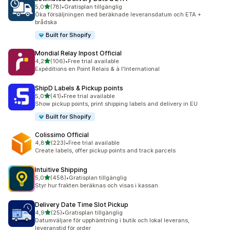
av 5 stjärnor
5,0
(78)
•
Gratisplan tillgänglig
78 recensioner totalt
Öka försäljningen med beräknade leveransdatum och ETA +
brådska
Built for Shopify
Mondial Relay Inpost Official
av 5 stjärnor
4,2
(106)
•
Free trial available
106 recensioner totalt
Expéditions en Point Relais & à l'International
ShipD Labels & Pickup points
av 5 stjärnor
5,0
(41)
•
Free trial available
41 recensioner totalt
Show pickup points, print shipping labels and delivery in EU
Built for Shopify
Colissimo Official
av 5 stjärnor
4,8
(223)
•
Free trial available
223 recensioner totalt
Create labels, offer pickup points and track parcels
Intuitive Shipping
av 5 stjärnor
5,0
(458)
•
Gratisplan tillgänglig
458 recensioner totalt
Styr hur frakten beräknas och visas i kassan.
Delivery Date Time Slot Pickup
av 5 stjärnor
4,9
(25)
•
Gratisplan tillgänglig
25 recensioner totalt
Datumväljare för upphämtning i butik och lokal leverans,
leveranstid för order