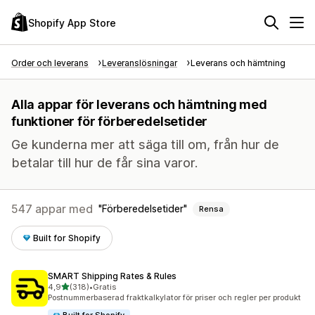
Shopify App Store
Order och leverans
Leveranslösningar
Leverans och hämtning
Alla appar för leverans och hämtning med
funktioner för förberedelsetider
Ge kunderna mer att säga till om, från hur de
betalar till hur de får sina varor.
547 appar med
Förberedelsetider
Rensa
Built for Shopify
SMART Shipping Rates & Rules
av 5 stjärnor
4,9
(318)
•
Gratis
318 recensioner totalt
Postnummerbaserad fraktkalkylator för priser och regler per produkt