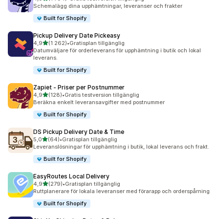
1794 recensioner totalt
Schemalägg dina upphämtningar, leveranser och frakter
Built for Shopify
Pickup Delivery Date Pickeasy
av 5 stjärnor
4,9
(1 262)
•
Gratisplan tillgänglig
1262 recensioner totalt
Datumväljare för orderleverans för upphämtning i butik och lokal
leverans.
Built for Shopify
Zapiet ‑ Priser per Postnummer
av 5 stjärnor
4,9
(128)
•
Gratis testversion tillgänglig
128 recensioner totalt
Beräkna enkelt leveransavgifter med postnummer
Built for Shopify
DS Pickup Delivery Date & Time
av 5 stjärnor
5,0
(64)
•
Gratisplan tillgänglig
64 recensioner totalt
Leveranslösningar för upphämtning i butik, lokal leverans och frakt.
Built for Shopify
EasyRoutes Local Delivery
av 5 stjärnor
4,9
(279)
•
Gratisplan tillgänglig
279 recensioner totalt
Ruttplanerare för lokala leveranser med förarapp och orderspårning
Built for Shopify