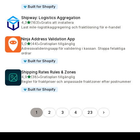
Built for Shopify
Shipway: Logistics Aggregation
av 5 stjärnor
4,3
(163)
•
Gratis att installera
163 recensioner totalt
Last mile-logistikaggregering och fraktlösning för e-handel
Ninja Address Validation App
av 5 stjärnor
5,0
(44)
•
Gratisplan tillgänglig
44 recensioner totalt
Adressvalideringsapp för validering i kassan. Stoppa felaktiga
ordrar
Built for Shopify
Shipping Rates Rules & Zones
av 5 stjärnor
4,9
(38)
•
Gratisplan tillgänglig
38 recensioner totalt
Regler för fraktpriser och anpassade fraktzoner efter postnummer
Built for Shopify
1
2
3
4
23