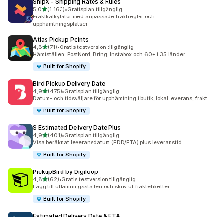
ShipX ‑ Shipping Rates & Rules
av 5 stjärnor
5,0
(1 163)
•
Gratisplan tillgänglig
1163 recensioner totalt
Fraktkalkylator med anpassade fraktregler och
upphämtningsplatser
Atlas Pickup Points
av 5 stjärnor
4,8
(71)
•
Gratis testversion tillgänglig
71 recensioner totalt
Hämtställen: PostNord, Bring, Instabox och 60+ i 35 länder
Built for Shopify
Bird Pickup Delivery Date
av 5 stjärnor
4,9
(475)
•
Gratisplan tillgänglig
475 recensioner totalt
Datum- och tidsväljare för upphämtning i butik, lokal leverans, frakt
Built for Shopify
S Estimated Delivery Date Plus
av 5 stjärnor
4,9
(401)
•
Gratisplan tillgänglig
401 recensioner totalt
Visa beräknat leveransdatum (EDD/ETA) plus leveranstid
Built for Shopify
PickupBird by Digiloop
av 5 stjärnor
4,8
(62)
•
Gratis testversion tillgänglig
62 recensioner totalt
Lägg till utlämningsställen och skriv ut fraktetiketter
Built for Shopify
Estimated Delivery Date & ETA