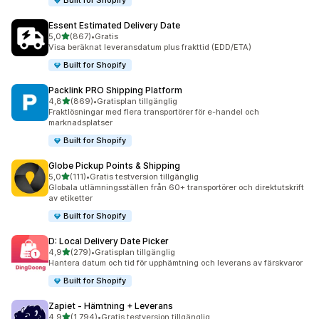
Built for Shopify
Essent Estimated Delivery Date
av 5 stjärnor
5,0
(867)
•
Gratis
867 recensioner totalt
Visa beräknat leveransdatum plus frakttid (EDD/ETA)
Built for Shopify
Packlink PRO Shipping Platform
av 5 stjärnor
4,8
(869)
•
Gratisplan tillgänglig
869 recensioner totalt
Fraktlösningar med flera transportörer för e-handel och
marknadsplatser
Built for Shopify
Globe Pickup Points & Shipping
av 5 stjärnor
5,0
(111)
•
Gratis testversion tillgänglig
111 recensioner totalt
Globala utlämningsställen från 60+ transportörer och direktutskrift
av etiketter
Built for Shopify
D: Local Delivery Date Picker
av 5 stjärnor
4,9
(279)
•
Gratisplan tillgänglig
279 recensioner totalt
Hantera datum och tid för upphämtning och leverans av färskvaror
Built for Shopify
Zapiet ‑ Hämtning + Leverans
av 5 stjärnor
4,9
(1 794)
•
Gratis testversion tillgänglig