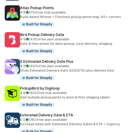
Atlas Pickup Points
เต็ม 5 ดาว
4.8
(71)
•
Free trial available
ทั้งหมด 71 รีวิว
Build Award Winner • Checkout pickup points map, 60+ carriers
Built for Shopify
Bird Pickup Delivery Date
เต็ม 5 ดาว
4.9
(475)
•
Free plan available
ทั้งหมด 475 รีวิว
Date & time picker for store pickup, local delivery, shipping
Built for Shopify
S Estimated Delivery Date Plus
เต็ม 5 ดาว
4.9
(401)
•
Free plan available
ทั้งหมด 401 รีวิว
Show Estimated Delivery Date (EDD/ETA) plus delivery time
Built for Shopify
PickupBird by Digiloop
เต็ม 5 ดาว
4.8
(62)
•
Free trial available
ทั้งหมด 62 รีวิว
Add multiple pickup points to store & Print shipping labels
Built for Shopify
Estimated Delivery Date & ETA
เต็ม 5 ดาว
5.0
(78)
•
Free plan available
ทั้งหมด 78 รีวิว
Increase sales with Estimated Delivery Dates & ETA + Urgency
Built for Shopify