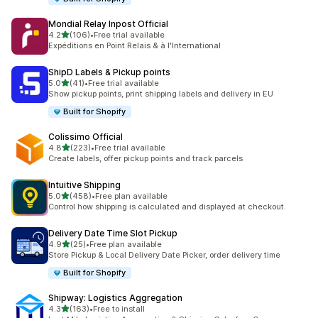
Mondial Relay Inpost Official
เต็ม 5 ดาว
4.2
(106)
•
Free trial available
ทั้งหมด 106 รีวิว
Expéditions en Point Relais & à l'International
ShipD Labels & Pickup points
เต็ม 5 ดาว
5.0
(41)
•
Free trial available
ทั้งหมด 41 รีวิว
Show pickup points, print shipping labels and delivery in EU
Built for Shopify
Colissimo Official
เต็ม 5 ดาว
4.8
(223)
•
Free trial available
ทั้งหมด 223 รีวิว
Create labels, offer pickup points and track parcels
Intuitive Shipping
เต็ม 5 ดาว
5.0
(458)
•
Free plan available
ทั้งหมด 458 รีวิว
Control how shipping is calculated and displayed at checkout.
Delivery Date Time Slot Pickup
เต็ม 5 ดาว
4.9
(25)
•
Free plan available
ทั้งหมด 25 รีวิว
Store Pickup & Local Delivery Date Picker, order delivery time
Built for Shopify
Shipway: Logistics Aggregation
เต็ม 5 ดาว
4.3
(163)
•
Free to install
ทั้งหมด 163 รีวิว