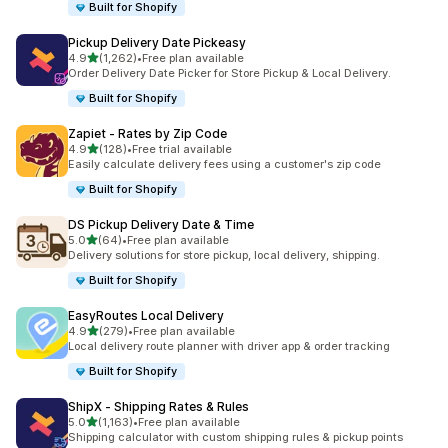
Built for Shopify
Pickup Delivery Date Pickeasy
เต็ม 5 ดาว
4.9
(1,262)
•
Free plan available
ทั้งหมด 1262 รีวิว
Order Delivery Date Picker for Store Pickup & Local Delivery.
Built for Shopify
Zapiet ‑ Rates by Zip Code
เต็ม 5 ดาว
4.9
(128)
•
Free trial available
ทั้งหมด 128 รีวิว
Easily calculate delivery fees using a customer's zip code
Built for Shopify
DS Pickup Delivery Date & Time
เต็ม 5 ดาว
5.0
(64)
•
Free plan available
ทั้งหมด 64 รีวิว
Delivery solutions for store pickup, local delivery, shipping.
Built for Shopify
EasyRoutes Local Delivery
เต็ม 5 ดาว
4.9
(279)
•
Free plan available
ทั้งหมด 279 รีวิว
Local delivery route planner with driver app & order tracking
Built for Shopify
ShipX ‑ Shipping Rates & Rules
เต็ม 5 ดาว
5.0
(1,163)
•
Free plan available
ทั้งหมด 1163 รีวิว
Shipping calculator with custom shipping rules & pickup points