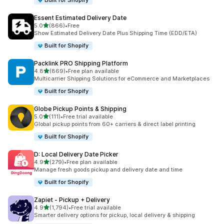
Built for Shopify
Essent Estimated Delivery Date
เต็ม 5 ดาว
5.0
(866)
•
Free
ทั้งหมด 866 รีวิว
Show Estimated Delivery Date Plus Shipping Time (EDD/ETA)
Built for Shopify
Packlink PRO Shipping Platform
เต็ม 5 ดาว
4.8
(869)
•
Free plan available
ทั้งหมด 869 รีวิว
Multicarrier Shipping Solutions for eCommerce and Marketplaces
Built for Shopify
Globe Pickup Points & Shipping
เต็ม 5 ดาว
5.0
(111)
•
Free trial available
ทั้งหมด 111 รีวิว
Global pickup points from 60+ carriers & direct label printing
Built for Shopify
D: Local Delivery Date Picker
เต็ม 5 ดาว
4.9
(279)
•
Free plan available
ทั้งหมด 279 รีวิว
Manage fresh goods pickup and delivery date and time
Built for Shopify
Zapiet ‑ Pickup + Delivery
เต็ม 5 ดาว
4.9
(1,794)
•
Free trial available
ทั้งหมด 1794 รีวิว
Smarter delivery options for pickup, local delivery & shipping