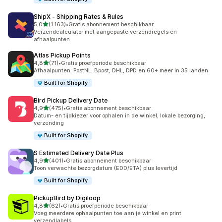
ShipX ‑ Shipping Rates & Rules
van 5 sterren
5,0
(1.163)
•
Gratis abonnement beschikbaar
1163 recensies in totaal
Verzendcalculator met aangepaste verzendregels en
afhaalpunten
Atlas Pickup Points
van 5 sterren
4,8
(71)
•
Gratis proefperiode beschikbaar
71 recensies in totaal
Afhaalpunten: PostNL, Bpost, DHL, DPD en 60+ meer in 35 landen
Built for Shopify
Bird Pickup Delivery Date
van 5 sterren
4,9
(475)
•
Gratis abonnement beschikbaar
475 recensies in totaal
Datum- en tijdkiezer voor ophalen in de winkel, lokale bezorging,
verzending
Built for Shopify
S Estimated Delivery Date Plus
van 5 sterren
4,9
(401)
•
Gratis abonnement beschikbaar
401 recensies in totaal
Toon verwachte bezorgdatum (EDD/ETA) plus levertijd
Built for Shopify
PickupBird by Digiloop
van 5 sterren
4,8
(62)
•
Gratis proefperiode beschikbaar
62 recensies in totaal
Voeg meerdere ophaalpunten toe aan je winkel en print
verzendlabels