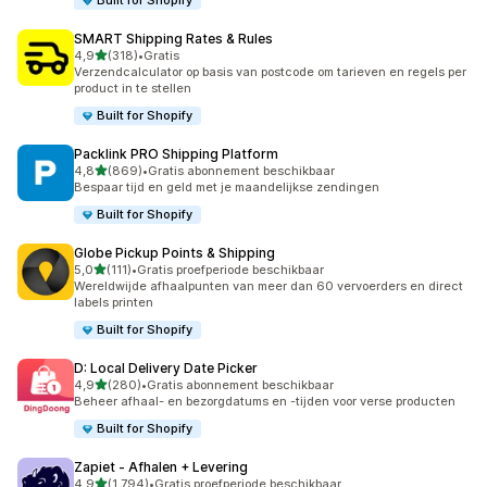
Built for Shopify
SMART Shipping Rates & Rules
van 5 sterren
4,9
(318)
•
Gratis
318 recensies in totaal
Verzendcalculator op basis van postcode om tarieven en regels per
product in te stellen
Built for Shopify
Packlink PRO Shipping Platform
van 5 sterren
4,8
(869)
•
Gratis abonnement beschikbaar
869 recensies in totaal
Bespaar tijd en geld met je maandelijkse zendingen
Built for Shopify
Globe Pickup Points & Shipping
van 5 sterren
5,0
(111)
•
Gratis proefperiode beschikbaar
111 recensies in totaal
Wereldwijde afhaalpunten van meer dan 60 vervoerders en direct
labels printen
Built for Shopify
D: Local Delivery Date Picker
van 5 sterren
4,9
(280)
•
Gratis abonnement beschikbaar
280 recensies in totaal
Beheer afhaal- en bezorgdatums en -tijden voor verse producten
Built for Shopify
Zapiet ‑ Afhalen + Levering
van 5 sterren
4,9
(1.794)
•
Gratis proefperiode beschikbaar