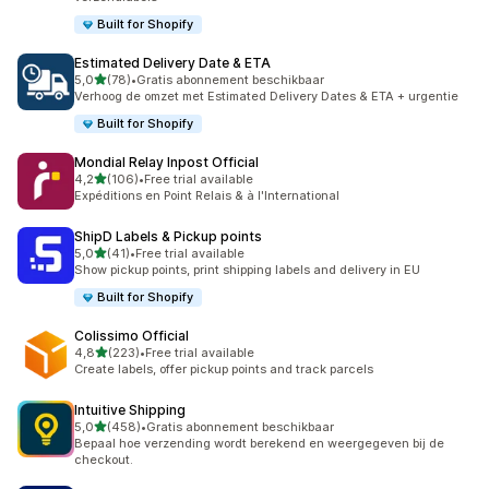
Built for Shopify
Estimated Delivery Date & ETA
van 5 sterren
5,0
(78)
•
Gratis abonnement beschikbaar
78 recensies in totaal
Verhoog de omzet met Estimated Delivery Dates & ETA + urgentie
Built for Shopify
Mondial Relay Inpost Official
van 5 sterren
4,2
(106)
•
Free trial available
106 recensies in totaal
Expéditions en Point Relais & à l'International
ShipD Labels & Pickup points
van 5 sterren
5,0
(41)
•
Free trial available
41 recensies in totaal
Show pickup points, print shipping labels and delivery in EU
Built for Shopify
Colissimo Official
van 5 sterren
4,8
(223)
•
Free trial available
223 recensies in totaal
Create labels, offer pickup points and track parcels
Intuitive Shipping
van 5 sterren
5,0
(458)
•
Gratis abonnement beschikbaar
458 recensies in totaal
Bepaal hoe verzending wordt berekend en weergegeven bij de
checkout.