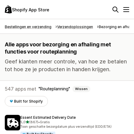
Shopify App Store
Bestellingen en verzending
Verzendoplossingen
Bezorging en afhali
Alle apps voor bezorging en afhaling met
functies voor routeplanning
Geef klanten meer controle, van hoe ze betalen
tot hoe ze je producten in handen krijgen.
547 apps met
Routeplanning
Wissen
Built for Shopify
Essent Estimated Delivery Date
van 5 sterren
5,0
(867)
•
Gratis
867 recensies in totaal
Toon geschatte bezorgdatum plus verzendtijd (EDD/ETA)