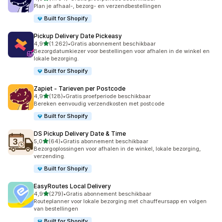
1794 recensies in totaal
Plan je afhaal-, bezorg- en verzendbestellingen
Built for Shopify
Pickup Delivery Date Pickeasy
van 5 sterren
4,9
(1.262)
•
Gratis abonnement beschikbaar
1262 recensies in totaal
Bezorgdatumkiezer voor bestellingen voor afhalen in de winkel en
lokale bezorging.
Built for Shopify
Zapiet ‑ Tarieven per Postcode
van 5 sterren
4,9
(128)
•
Gratis proefperiode beschikbaar
128 recensies in totaal
Bereken eenvoudig verzendkosten met postcode
Built for Shopify
DS Pickup Delivery Date & Time
van 5 sterren
5,0
(64)
•
Gratis abonnement beschikbaar
64 recensies in totaal
Bezorgoplossingen voor afhalen in de winkel, lokale bezorging,
verzending.
Built for Shopify
EasyRoutes Local Delivery
van 5 sterren
4,9
(279)
•
Gratis abonnement beschikbaar
279 recensies in totaal
Routeplanner voor lokale bezorging met chauffeursapp en volgen
van bestellingen
Built for Shopify