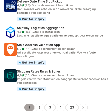
Delivery Date Time Slot Pickup
van 5 sterren
4,9
(25)
•
Gratis abonnement beschikbaar
25 recensies in totaal
Datumkiezer voor ophalen in de winkel en lokale bezorging,
bezorgtijd van bestelling
Built for Shopify
Shipway: Logistics Aggregation
van 5 sterren
4,3
(163)
•
Gratis te installeren
163 recensies in totaal
Last mile logistieke aggregatie en verzendopl. voor e-commerce
Ninja Address Validation App
van 5 sterren
5,0
(44)
•
Gratis abonnement beschikbaar
44 recensies in totaal
Adresvalidator-app voor checkout-validatie. Voorkom foute
bestellingen
Built for Shopify
Shipping Rates Rules & Zones
van 5 sterren
4,9
(38)
•
Gratis abonnement beschikbaar
38 recensies in totaal
Regels voor verzendtarieven en aangepaste verzendzones op basis
van postcodes
Built for Shopify
1
2
3
4
23