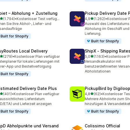
piet – Abholung + Zustellung
Pickup Delivery Date 
von 5 Sternen
von 5 Sternen
(1.794)
•
Kostenloser Test verfügbar
4,9
(1.262)
•
4 Rezensionen insgesamt
1262 Rezensionen insges
nen Sie Ihre Abhol-, Liefer- und
Auswahl des Lieferdatums 
sandaufträge
Abholung im Geschäft und 
Lieferung.
Built for Shopify
Built for Shopify
syRoutes Local Delivery
ShipX ‑ Shipping Rate
von 5 Sternen
von 5 Sternen
(279)
•
Kostenloser Plan verfügbar
5,0
(1.163)
•
 Rezensionen insgesamt
1163 Rezensionen insgesa
tenplaner für lokale Lieferungen mit
Versandkalkulator mit
rer-App und Bestellverfolgung
benutzerdefinierten Versa
Abholstationen
Built for Shopify
Estimated Delivery Date Plus
PickupBird by Digiloo
von 5 Sternen
von 5 Sternen
(401)
•
Kostenloser Plan verfügbar
4,8
(62)
•
Kostenloser Tes
 Rezensionen insgesamt
62 Rezensionen insgesam
aussichtliches Lieferdatum
Mehrere Abholorte zum S
D/ETA) und Lieferzeit anzeigen
hinzufügen & Versandetike
Built for Shopify
Built for Shopify
ipD Abholpunkte und Versand
Colissimo Official