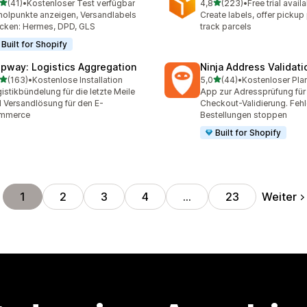
von 5 Sternen
von 5 Sternen
(41)
•
Kostenloser Test verfügbar
4,8
(223)
•
Free trial avail
Rezensionen insgesamt
223 Rezensionen insgesa
olpunkte anzeigen, Versandlabels
Create labels, offer pickup
cken: Hermes, DPD, GLS
track parcels
Built for Shopify
ipway: Logistics Aggregation
Ninja Address Validat
von 5 Sternen
von 5 Sternen
(163)
•
Kostenlose Installation
5,0
(44)
•
Kostenloser Pla
 Rezensionen insgesamt
44 Rezensionen insgesam
istikbündelung für die letzte Meile
App zur Adressprüfung für
 Versandlösung für den E-
Checkout-Validierung. Fehl
mmerce
Bestellungen stoppen
Built for Shopify
Weiter
1
2
3
4
…
23