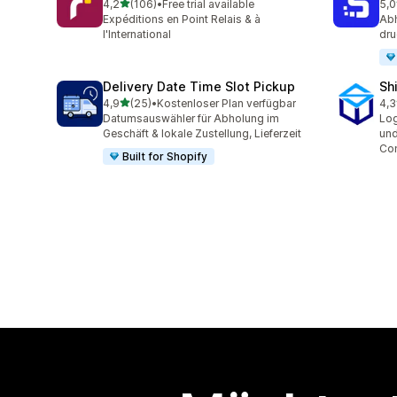
von 5 Sternen
4,2
(106)
•
Free trial available
5,0
106 Rezensionen insgesamt
41 
Expéditions en Point Relais & à
Abh
l'International
dru
Delivery Date Time Slot Pickup
Sh
von 5 Sternen
4,9
(25)
•
Kostenloser Plan verfügbar
4,3
25 Rezensionen insgesamt
163
Datumsauswähler für Abholung im
Log
Geschäft & lokale Zustellung, Lieferzeit
und
Co
Built for Shopify