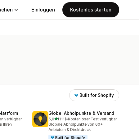
uchen
Einloggen
Kostenlos starten
Built for Shopify
lattform
Globe: Abholpunkte & Versand
von 5 Sternen
an verfügbar
5,0
(111)
•
Kostenloser Test verfügbar
mt
111 Rezensionen insgesamt
i Ihren
Globale Abholpunkte von 60+
Anbietern & Direktdruck
Built for Shopify