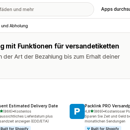
Apps durchs
g und Abholung
ng mit Funktionen für versandetiketten
n der Art der Bezahlung bis zum Erhalt deiner
sent Estimated Delivery Date
Packlink PRO Versandp
von 5 Sternen
von 5 Sternen
(866)
•
Kostenlos
4,8
(869)
•
Kostenloser Pl
 Rezensionen insgesamt
869 Rezensionen insgesa
aussichtliches Lieferdatum plus
Sparen Sie Zeit und Geld be
sandzeit anzeigen (EDD/ETA)
monatlichen Sendungen
Built for Shopify
Built for Shopify