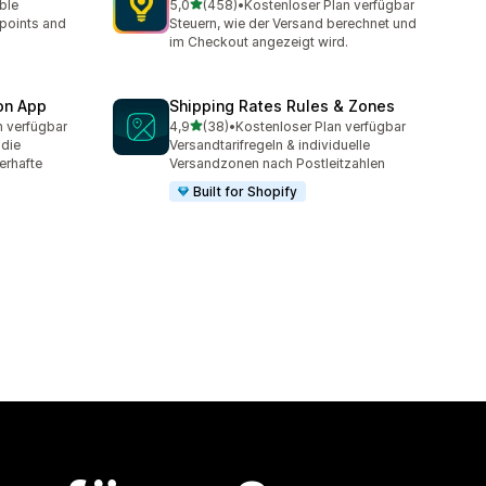
von 5 Sternen
able
5,0
(458)
•
Kostenloser Plan verfügbar
mt
458 Rezensionen insgesamt
 points and
Steuern, wie der Versand berechnet und
im Checkout angezeigt wird.
ion App
Shipping Rates Rules & Zones
von 5 Sternen
n verfügbar
4,9
(38)
•
Kostenloser Plan verfügbar
t
38 Rezensionen insgesamt
 die
Versandtarifregeln & individuelle
erhafte
Versandzonen nach Postleitzahlen
Built for Shopify