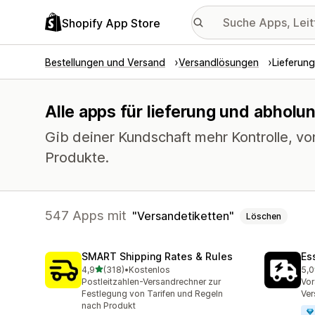
Shopify App Store
Bestellungen und Versand
Versandlösungen
Lieferun
Alle apps für lieferung und abholu
Gib deiner Kundschaft mehr Kontrolle, vo
Produkte.
547 Apps mit
Versandetiketten
Löschen
SMART Shipping Rates & Rules
Es
von 5 Sternen
4,9
(318)
•
Kostenlos
5,0
318 Rezensionen insgesamt
866
Postleitzahlen-Versandrechner zur
Vor
Festlegung von Tarifen und Regeln
Ver
nach Produkt