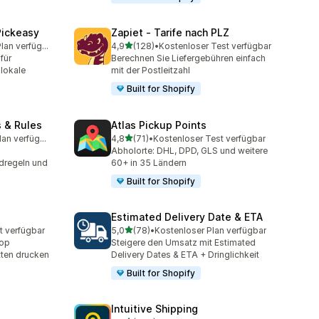
Pickeasy
Zapiet ‑ Tarife nach PLZ
von 5 Sternen
Kostenloser Plan verfügbar
4,9
(128)
•
Kostenloser Test verfügbar
amt
128 Rezensionen insgesamt
für
Berechnen Sie Liefergebühren einfach
lokale
mit der Postleitzahl
Built for Shopify
s & Rules
Atlas Pickup Points
von 5 Sternen
Kostenloser Plan verfügbar
4,8
(71)
•
Kostenloser Test verfügbar
mt
71 Rezensionen insgesamt
Abholorte: DHL, DPD, GLS und weitere
ndregeln und
60+ in 35 Ländern
Built for Shopify
p
Estimated Delivery Date & ETA
von 5 Sternen
t verfügbar
5,0
(78)
•
Kostenloser Plan verfügbar
t
78 Rezensionen insgesamt
hop
Steigere den Umsatz mit Estimated
tten drucken
Delivery Dates & ETA + Dringlichkeit
Built for Shopify
Intuitive Shipping