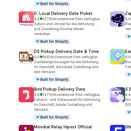
Built for Shopify
D: Local Delivery Date Picker
Za
von 5 Sternen
4,9
(279)
•
Kostenloser Plan verfügbar
4,9
279 Rezensionen insgesamt
179
Datum und Uhrzeit für die Abholung
Pla
und Zustellung frischer Waren
Ver
verwalten
Built for Shopify
DS Pickup Delivery Date & Time
Ea
von 5 Sternen
5,0
(64)
•
Kostenloser Plan verfügbar
4,9
64 Rezensionen insgesamt
279
Zustellungslösungen für die Abholung
Rou
im Geschäft, die lokale Zustellung und
Fah
den Versand.
Built for Shopify
Bird Pickup Delivery Date
S 
von 5 Sternen
4,9
(475)
•
Kostenloser Plan verfügbar
4,9
475 Rezensionen insgesamt
401
Datums- und Zeitauswahl für Abholung
Vor
im Geschäft, lokale Zustellung und
(ED
Versand
Built for Shopify
Mondial Relay Inpost Official
Sh