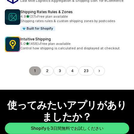
Last Mile Logistics Aggregation & Shipping Soln. for eCommerce
Shipping Rates Rules & Zones
5つ星中
4.9
(37)
•
Free plan available
合計レビュー数：37件
Shipping rates rules & custom shipping zones by postcodes
Built for Shopify
Intuitive Shipping
5つ星中
5.0
(458)
•
Free plan available
合計レビュー数：458件
Control how shipping is calculated and displayed at checkout.
1
2
3
4
23
使ってみたいアプリがあり
ましたか？
Shopifyを3日間無料でお試しください