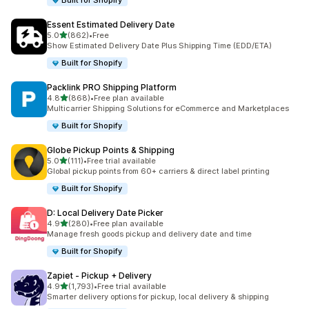
Built for Shopify
Essent Estimated Delivery Date
5つ星中
5.0
(862)
•
Free
合計レビュー数：862件
Show Estimated Delivery Date Plus Shipping Time (EDD/ETA)
Built for Shopify
Packlink PRO Shipping Platform
5つ星中
4.8
(868)
•
Free plan available
合計レビュー数：868件
Multicarrier Shipping Solutions for eCommerce and Marketplaces
Built for Shopify
Globe Pickup Points & Shipping
5つ星中
5.0
(111)
•
Free trial available
合計レビュー数：111件
Global pickup points from 60+ carriers & direct label printing
Built for Shopify
D: Local Delivery Date Picker
5つ星中
4.9
(280)
•
Free plan available
合計レビュー数：280件
Manage fresh goods pickup and delivery date and time
Built for Shopify
Zapiet ‑ Pickup + Delivery
5つ星中
4.9
(1,793)
•
Free trial available
合計レビュー数：1793件
Smarter delivery options for pickup, local delivery & shipping