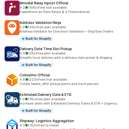
Mondial Relay Inpost Official
5つ星中
4.2
(106)
•
Free trial available
合計レビュー数：106件
Expéditions en Point Relais & à l'International
Address Validation Ninja
5つ星中
5.0
(44)
•
Free plan available
合計レビュー数：44件
Address Validator for Checkout Validation • Stop Bad Orders
Built for Shopify
Delivery Date Time Slot Pickup
5つ星中
4.9
(25)
•
Free plan available
合計レビュー数：25件
Simplify local delivery with a delivery date picker & shipping
Built for Shopify
Colissimo Official
5つ星中
4.8
(223)
•
Free trial available
合計レビュー数：223件
Create labels, offer pickup points and track parcels
Estimated Delivery Date & ETA
5つ星中
5.0
(78)
•
Free plan available
合計レビュー数：78件
Increase sales with Estimated Delivery Dates & ETA + Urgency
Built for Shopify
Shipway: Logistics Aggregation
5つ星中
4.3
(162)
•
Free to install
合計レビュー数：162件