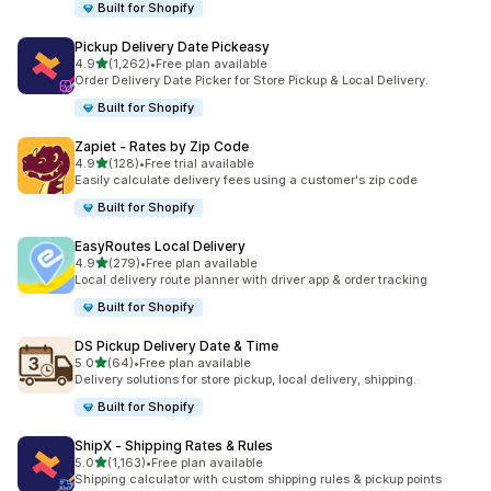
Built for Shopify
Pickup Delivery Date Pickeasy
5つ星中
4.9
(1,262)
•
Free plan available
合計レビュー数：1262件
Order Delivery Date Picker for Store Pickup & Local Delivery.
Built for Shopify
Zapiet ‑ Rates by Zip Code
5つ星中
4.9
(128)
•
Free trial available
合計レビュー数：128件
Easily calculate delivery fees using a customer's zip code
Built for Shopify
EasyRoutes Local Delivery
5つ星中
4.9
(279)
•
Free plan available
合計レビュー数：279件
Local delivery route planner with driver app & order tracking
Built for Shopify
DS Pickup Delivery Date & Time
5つ星中
5.0
(64)
•
Free plan available
合計レビュー数：64件
Delivery solutions for store pickup, local delivery, shipping.
Built for Shopify
ShipX ‑ Shipping Rates & Rules
5つ星中
5.0
(1,163)
•
Free plan available
合計レビュー数：1163件
Shipping calculator with custom shipping rules & pickup points