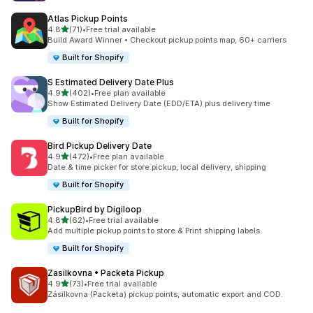
Atlas Pickup Points
5つ星中
4.8
(71)
•
Free trial available
合計レビュー数：71件
Build Award Winner • Checkout pickup points map, 60+ carriers
Built for Shopify
S Estimated Delivery Date Plus
5つ星中
4.9
(402)
•
Free plan available
合計レビュー数：402件
Show Estimated Delivery Date (EDD/ETA) plus delivery time
Built for Shopify
Bird Pickup Delivery Date
5つ星中
4.9
(472)
•
Free plan available
合計レビュー数：472件
Date & time picker for store pickup, local delivery, shipping
Built for Shopify
PickupBird by Digiloop
5つ星中
4.8
(62)
•
Free trial available
合計レビュー数：62件
Add multiple pickup points to store & Print shipping labels
Built for Shopify
Zasilkovna • Packeta Pickup
5つ星中
4.9
(73)
•
Free trial available
合計レビュー数：73件
Zásilkovna (Packeta) pickup points, automatic export and COD.