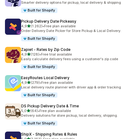
Smarter delivery options for pickup, local delivery & shipping
Built for Shopify
Pickup Delivery Date Pickeasy
/ 5 tähteä
4,9
(1 262)
•
Free plan available
1262 arvostelua yhteensä
Order Delivery Date Picker for Store Pickup & Local Delivery.
Built for Shopify
Zapiet ‑ Rates by Zip Code
/ 5 tähteä
4,9
(128)
•
Free trial available
128 arvostelua yhteensä
Easily calculate delivery fees using a customer's zip code
Built for Shopify
EasyRoutes Local Delivery
/ 5 tähteä
4,9
(279)
•
Free plan available
279 arvostelua yhteensä
Local delivery route planner with driver app & order tracking
Built for Shopify
DS Pickup Delivery Date & Time
/ 5 tähteä
5,0
(64)
•
Free plan available
64 arvostelua yhteensä
Delivery solutions for store pickup, local delivery, shipping.
Built for Shopify
ShipX ‑ Shipping Rates & Rules
/ 5 tähteä