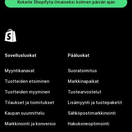
Kokeile Shopifyta ilmaiseksi kolmen päivän ajan
Sovellusluokat
Pääluokat
Myyntikanavat
Suoratoimitus
Tuotteiden etsiminen
Markkinapaikat
Tuotteiden myyminen
Tuotearvostelut
Tilaukset ja toimitukset
Lisämyynti ja tuotepaketit
Kaupan suunnittelu
Sähköpostimarkkinointi
Markkinointi ja konversio
Hakukoneoptimointi