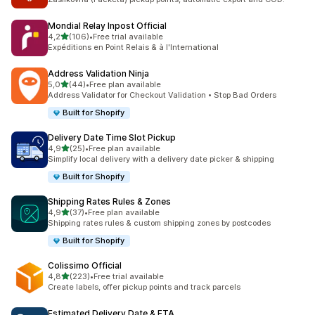
Mondial Relay Inpost Official
/ 5 tähteä
4,2
(106)
•
Free trial available
106 arvostelua yhteensä
Expéditions en Point Relais & à l'International
Address Validation Ninja
/ 5 tähteä
5,0
(44)
•
Free plan available
44 arvostelua yhteensä
Address Validator for Checkout Validation • Stop Bad Orders
Built for Shopify
Delivery Date Time Slot Pickup
/ 5 tähteä
4,9
(25)
•
Free plan available
25 arvostelua yhteensä
Simplify local delivery with a delivery date picker & shipping
Built for Shopify
Shipping Rates Rules & Zones
/ 5 tähteä
4,9
(37)
•
Free plan available
37 arvostelua yhteensä
Shipping rates rules & custom shipping zones by postcodes
Built for Shopify
Colissimo Official
/ 5 tähteä
4,8
(223)
•
Free trial available
223 arvostelua yhteensä
Create labels, offer pickup points and track parcels
Estimated Delivery Date & ETA