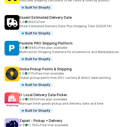
Postcode shipping calculator to set rates & rules by product
Built for Shopify
Essent Estimated Delivery Date
/ 5 tähteä
5,0
(862)
•
Free
862 arvostelua yhteensä
Show Estimated Delivery Date Plus Shipping Time (EDD/ETA)
Built for Shopify
Packlink PRO Shipping Platform
/ 5 tähteä
4,8
(868)
•
Free plan available
868 arvostelua yhteensä
Multicarrier Shipping Solutions for eCommerce and Marketplaces
Built for Shopify
Globe Pickup Points & Shipping
/ 5 tähteä
5,0
(111)
•
Free trial available
111 arvostelua yhteensä
Global pickup points from 60+ carriers & direct label printing
Built for Shopify
D: Local Delivery Date Picker
/ 5 tähteä
4,9
(280)
•
Free plan available
280 arvostelua yhteensä
Manage fresh goods pickup and delivery date and time
Built for Shopify
Zapiet ‑ Pickup + Delivery
/ 5 tähteä
4,9
(1 792)
•
Free trial available
1792 arvostelua yhteensä