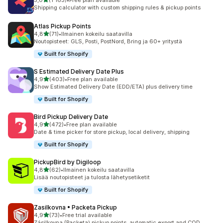
5,0
(1 163)
•
Free plan available
1163 arvostelua yhteensä
Shipping calculator with custom shipping rules & pickup points
Atlas Pickup Points
/ 5 tähteä
4,8
(71)
•
Ilmainen kokeilu saatavilla
71 arvostelua yhteensä
Noutopisteet: GLS, Posti, PostNord, Bring ja 60+ yritystä
Built for Shopify
S Estimated Delivery Date Plus
/ 5 tähteä
4,9
(403)
•
Free plan available
403 arvostelua yhteensä
Show Estimated Delivery Date (EDD/ETA) plus delivery time
Built for Shopify
Bird Pickup Delivery Date
/ 5 tähteä
4,9
(472)
•
Free plan available
472 arvostelua yhteensä
Date & time picker for store pickup, local delivery, shipping
Built for Shopify
PickupBird by Digiloop
/ 5 tähteä
4,8
(62)
•
Ilmainen kokeilu saatavilla
62 arvostelua yhteensä
Lisää noutopisteet ja tulosta lähetysetiketit
Built for Shopify
Zasilkovna • Packeta Pickup
/ 5 tähteä
4,9
(73)
•
Free trial available
73 arvostelua yhteensä
Zásilkovna (Packeta) pickup points, automatic export and COD.