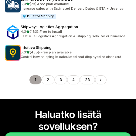
/ 5 tähteä
5,0
(78)
•
Free plan available
78 arvostelua yhteensä
Increase sales with Estimated Delivery Dates & ETA + Urgency
Built for Shopify
Shipway: Logistics Aggregation
/ 5 tähteä
4,3
(163)
•
Free to install
163 arvostelua yhteensä
Last Mile Logistics Aggregation & Shipping Soln. for eCommerce
Intuitive Shipping
/ 5 tähteä
5,0
(458)
•
Free plan available
458 arvostelua yhteensä
Control how shipping is calculated and displayed at checkout.
1
2
3
4
23
Haluatko lisätä
sovelluksen?