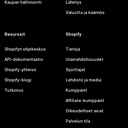
Kaupan hallinnointi
Lähetys
Valuutta ja käännös
Resurssit
Shopify
Shopifyn ohjekeskus
Tietoja
API-dokumentaatio
Uramahdollisuudet
Shopify-yhteisö
Sijoittajat
Shopify-blogi
Lehdistö ja media
Tutkimus
Kumppanit
Affiliate-kumppanit
Oikeudelliset asiat
Palvelun tila