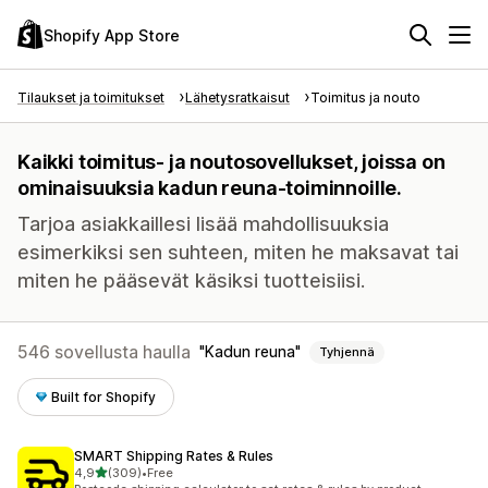
Shopify App Store
Tilaukset ja toimitukset
Lähetysratkaisut
Toimitus ja nouto
Kaikki toimitus- ja noutosovellukset, joissa on
ominaisuuksia kadun reuna-toiminnoille.
Tarjoa asiakkaillesi lisää mahdollisuuksia
esimerkiksi sen suhteen, miten he maksavat tai
miten he pääsevät käsiksi tuotteisiisi.
546 sovellusta haulla
Kadun reuna
Tyhjennä
Built for Shopify
SMART Shipping Rates & Rules
/ 5 tähteä
4,9
(309)
•
Free
309 arvostelua yhteensä