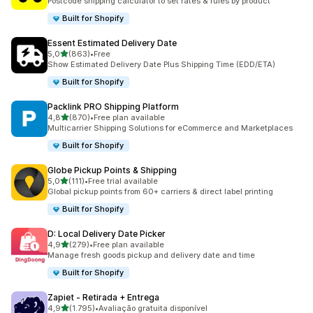
Postcode shipping calculator to set rates & rules by product
Built for Shopify
Essent Estimated Delivery Date
de 5 estrelas
5,0
(863)
•
Free
863 total de avaliações
Show Estimated Delivery Date Plus Shipping Time (EDD/ETA)
Built for Shopify
Packlink PRO Shipping Platform
de 5 estrelas
4,8
(870)
•
Free plan available
870 total de avaliações
Multicarrier Shipping Solutions for eCommerce and Marketplaces
Built for Shopify
Globe Pickup Points & Shipping
de 5 estrelas
5,0
(111)
•
Free trial available
111 total de avaliações
Global pickup points from 60+ carriers & direct label printing
Built for Shopify
D: Local Delivery Date Picker
de 5 estrelas
4,9
(279)
•
Free plan available
279 total de avaliações
Manage fresh goods pickup and delivery date and time
Built for Shopify
Zapiet ‑ Retirada + Entrega
de 5 estrelas
4,9
(1.795)
•
Avaliação gratuita disponível
1795 total de avaliações