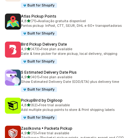
Built for Shopify
Atlas Pickup Points
de 5 estrelas
4,8
(71)
•
Avaliação gratuita disponível
71 total de avaliações
Pontos pickup: InPost, CTT, SEUR, DHL e 60+ transportadoras
Built for Shopify
Bird Pickup Delivery Date
de 5 estrelas
4,9
(473)
•
Free plan available
473 total de avaliações
Date & time picker for store pickup, local delivery, shipping
Built for Shopify
S Estimated Delivery Date Plus
de 5 estrelas
4,9
(401)
•
Free plan available
401 total de avaliações
Show Estimated Delivery Date (EDD/ETA) plus delivery time
Built for Shopify
PickupBird by Digiloop
de 5 estrelas
4,8
(62)
•
Free trial available
62 total de avaliações
Add multiple pickup points to store & Print shipping labels
Built for Shopify
Zasilkovna • Packeta Pickup
de 5 estrelas
4,9
(73)
•
Free trial available
73 total de avaliações
Zásilkovna (Packeta) pickup points, automatic export and COD.