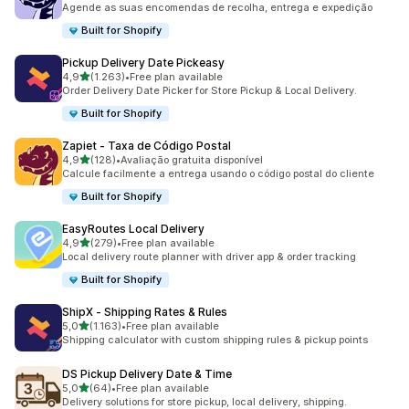
Agende as suas encomendas de recolha, entrega e expedição
Built for Shopify
Pickup Delivery Date Pickeasy
de 5 estrelas
4,9
(1.263)
•
Free plan available
1263 total de avaliações
Order Delivery Date Picker for Store Pickup & Local Delivery.
Built for Shopify
Zapiet ‑ Taxa de Código Postal
de 5 estrelas
4,9
(128)
•
Avaliação gratuita disponível
128 total de avaliações
Calcule facilmente a entrega usando o código postal do cliente
Built for Shopify
EasyRoutes Local Delivery
de 5 estrelas
4,9
(279)
•
Free plan available
279 total de avaliações
Local delivery route planner with driver app & order tracking
Built for Shopify
ShipX ‑ Shipping Rates & Rules
de 5 estrelas
5,0
(1.163)
•
Free plan available
1163 total de avaliações
Shipping calculator with custom shipping rules & pickup points
DS Pickup Delivery Date & Time
de 5 estrelas
5,0
(64)
•
Free plan available
64 total de avaliações
Delivery solutions for store pickup, local delivery, shipping.