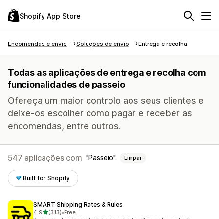
Shopify App Store
Encomendas e envio
Soluções de envio
Entrega e recolha
Todas as aplicações de entrega e recolha com
funcionalidades de passeio
Ofereça um maior controlo aos seus clientes e
deixe-os escolher como pagar e receber as
encomendas, entre outros.
547 aplicações com
Passeio
Limpar
Built for Shopify
SMART Shipping Rates & Rules
de 5 estrelas
4,9
(313)
•
Free
313 total de avaliações