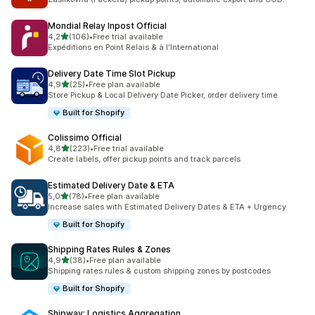
Mondial Relay Inpost Official
de 5 estrelas
4,2
(106)
•
Free trial available
106 total de avaliações
Expéditions en Point Relais & à l'International
Delivery Date Time Slot Pickup
de 5 estrelas
4,9
(25)
•
Free plan available
25 total de avaliações
Store Pickup & Local Delivery Date Picker, order delivery time
Built for Shopify
Colissimo Official
de 5 estrelas
4,8
(223)
•
Free trial available
223 total de avaliações
Create labels, offer pickup points and track parcels
Estimated Delivery Date & ETA
de 5 estrelas
5,0
(78)
•
Free plan available
78 total de avaliações
Increase sales with Estimated Delivery Dates & ETA + Urgency
Built for Shopify
Shipping Rates Rules & Zones
de 5 estrelas
4,9
(38)
•
Free plan available
38 total de avaliações
Shipping rates rules & custom shipping zones by postcodes
Built for Shopify
Shipway: Logistics Aggregation