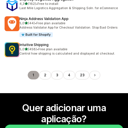
de 5 estrelas
4,3
(162)
•
Free to install
162 total de avaliações
Last Mile Logistics Aggregation & Shipping Soln. for eCommerce
Ninja Address Validation App
de 5 estrelas
5,0
(44)
•
Free plan available
44 total de avaliações
Address Validator App for Checkout Validation. Stop Bad Orders
Built for Shopify
Intuitive Shipping
de 5 estrelas
5,0
(458)
•
Free plan available
458 total de avaliações
Control how shipping is calculated and displayed at checkout.
1
2
3
4
23
Quer adicionar uma
aplicação?