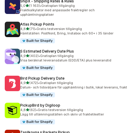
ShipX ‑ Shipping Rates & Rules
av 5 stjärnor
5,0
(1 163)
•
Gratisplan tillgänglig
1163 recensioner totalt
Fraktkalkylator med anpassade fraktregler och
upphämtningsplatser
Atlas Pickup Points
av 5 stjärnor
4,8
(71)
•
Gratis testversion tillgänglig
71 recensioner totalt
Hämtställen: PostNord, Bring, Instabox och 60+ i 35 länder
Built for Shopify
S Estimated Delivery Date Plus
av 5 stjärnor
4,9
(402)
•
Gratisplan tillgänglig
402 recensioner totalt
Visa beräknat leveransdatum (EDD/ETA) plus leveranstid
Built for Shopify
Bird Pickup Delivery Date
av 5 stjärnor
4,9
(472)
•
Gratisplan tillgänglig
472 recensioner totalt
Datum- och tidsväljare för upphämtning i butik, lokal leverans, frakt
Built for Shopify
PickupBird by Digiloop
av 5 stjärnor
4,8
(62)
•
Gratis testversion tillgänglig
62 recensioner totalt
Lägg till utlämningsställen och skriv ut fraktetiketter
Built for Shopify
Zasilkovna • Packeta Pickup