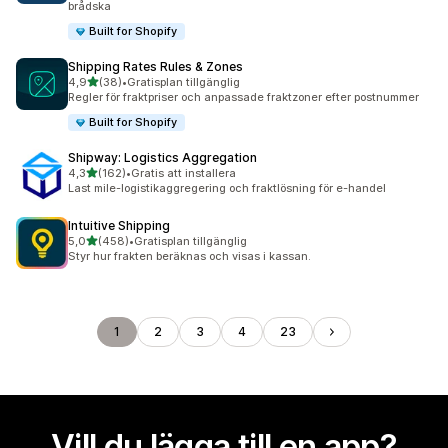
brådska
Built for Shopify
Shipping Rates Rules & Zones
av 5 stjärnor
4,9
(38)
•
Gratisplan tillgänglig
38 recensioner totalt
Regler för fraktpriser och anpassade fraktzoner efter postnummer
Built for Shopify
Shipway: Logistics Aggregation
av 5 stjärnor
4,3
(162)
•
Gratis att installera
162 recensioner totalt
Last mile-logistikaggregering och fraktlösning för e-handel
Intuitive Shipping
av 5 stjärnor
5,0
(458)
•
Gratisplan tillgänglig
458 recensioner totalt
Styr hur frakten beräknas och visas i kassan.
1
2
3
4
23
Vill du lägga till en app?