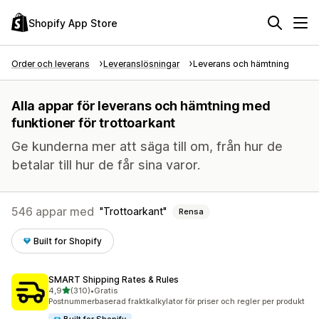
Shopify App Store
Order och leverans
Leveranslösningar
Leverans och hämtning
Alla appar för leverans och hämtning med
funktioner för trottoarkant
Ge kunderna mer att säga till om, från hur de
betalar till hur de får sina varor.
546 appar med
Trottoarkant
Rensa
Built for Shopify
SMART Shipping Rates & Rules
av 5 stjärnor
4,9
(310)
•
Gratis
310 recensioner totalt
Postnummerbaserad fraktkalkylator för priser och regler per produkt