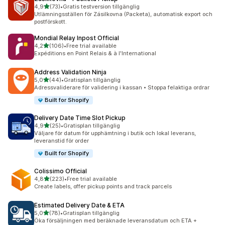
av 5 stjärnor
4,9
(73)
•
Gratis testversion tillgänglig
73 recensioner totalt
Utlämningsställen för Zásilkovna (Packeta), automatisk export och
postförskott.
Mondial Relay Inpost Official
av 5 stjärnor
4,2
(106)
•
Free trial available
106 recensioner totalt
Expéditions en Point Relais & à l'International
Address Validation Ninja
av 5 stjärnor
5,0
(44)
•
Gratisplan tillgänglig
44 recensioner totalt
Adressvaliderare för validering i kassan • Stoppa felaktiga ordrar
Built for Shopify
Delivery Date Time Slot Pickup
av 5 stjärnor
4,9
(25)
•
Gratisplan tillgänglig
25 recensioner totalt
Väljare för datum för upphämtning i butik och lokal leverans,
leveranstid för order
Built for Shopify
Colissimo Official
av 5 stjärnor
4,8
(223)
•
Free trial available
223 recensioner totalt
Create labels, offer pickup points and track parcels
Estimated Delivery Date & ETA
av 5 stjärnor
5,0
(78)
•
Gratisplan tillgänglig
78 recensioner totalt
Öka försäljningen med beräknade leveransdatum och ETA +