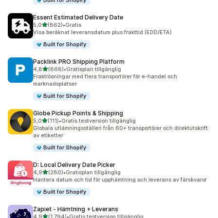
Built for Shopify
Essent Estimated Delivery Date
av 5 stjärnor
5,0
(862)
•
Gratis
862 recensioner totalt
Visa beräknat leveransdatum plus frakttid (EDD/ETA)
Built for Shopify
Packlink PRO Shipping Platform
av 5 stjärnor
4,8
(868)
•
Gratisplan tillgänglig
868 recensioner totalt
Fraktlösningar med flera transportörer för e-handel och
marknadsplatser
Built for Shopify
Globe Pickup Points & Shipping
av 5 stjärnor
5,0
(111)
•
Gratis testversion tillgänglig
111 recensioner totalt
Globala utlämningsställen från 60+ transportörer och direktutskrift
av etiketter
Built for Shopify
D: Local Delivery Date Picker
av 5 stjärnor
4,9
(280)
•
Gratisplan tillgänglig
280 recensioner totalt
Hantera datum och tid för upphämtning och leverans av färskvaror
Built for Shopify
Zapiet ‑ Hämtning + Leverans
av 5 stjärnor
4,9
(1 794)
•
Gratis testversion tillgänglig