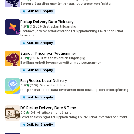
1794 recensioner totalt
Schemalägg dina upphämtningar, leveranser och frakter
Built for Shopify
Pickup Delivery Date Pickeasy
av 5 stjärnor
4,9
(1 262)
•
Gratisplan tillgänglig
1262 recensioner totalt
Datumväljare för orderleverans för upphämtning i butik och lokal
leverans.
Built for Shopify
Zapiet ‑ Priser per Postnummer
av 5 stjärnor
4,9
(128)
•
Gratis testversion tillgänglig
128 recensioner totalt
Beräkna enkelt leveransavgifter med postnummer
Built for Shopify
EasyRoutes Local Delivery
av 5 stjärnor
4,9
(279)
•
Gratisplan tillgänglig
279 recensioner totalt
Ruttplanerare för lokala leveranser med förarapp och orderspårning
Built for Shopify
DS Pickup Delivery Date & Time
av 5 stjärnor
5,0
(64)
•
Gratisplan tillgänglig
64 recensioner totalt
Leveranslösningar för upphämtning i butik, lokal leverans och frakt.
Built for Shopify