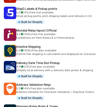
ShipD Labels & Pickup points
5 yıldız üzerinden
5,0
(41)
•
Free trial available
toplam 41 değerlendirme
Show pickup points, print shipping labels and delivery in EU
Built for Shopify
Mondial Relay Inpost Official
5 yıldız üzerinden
4,2
(106)
•
Free trial available
toplam 106 değerlendirme
Expéditions en Point Relais & à l'International
Intuitive Shipping
5 yıldız üzerinden
5,0
(458)
•
Free plan available
toplam 458 değerlendirme
Control how shipping is calculated and displayed at checkout.
Delivery Date Time Slot Pickup
5 yıldız üzerinden
4,9
(24)
•
Free plan available
toplam 24 değerlendirme
Simplify local delivery with a delivery date picker & shipping
Built for Shopify
Address Validation Ninja
5 yıldız üzerinden
5,0
(44)
•
Free plan available
toplam 44 değerlendirme
Address Validator for Checkout Validation • Stop Bad Orders
Built for Shopify
Shipping Rates Rules & Zones