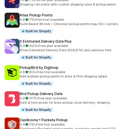
5,0
(1.161)
•
Free plan available
toplam 1161 değerlendirme
Shipping calculator with custom shipping rules & pickup points
Atlas Pickup Points
5 yıldız üzerinden
4,8
(71)
•
Free trial available
toplam 71 değerlendirme
Build Award Winner • Checkout pickup points map, 60+ carriers
Built for Shopify
S Estimated Delivery Date Plus
5 yıldız üzerinden
4,9
(403)
•
Free plan available
toplam 403 değerlendirme
Show Estimated Delivery Date (EDD/ETA) plus delivery time
Built for Shopify
PickupBird by Digiloop
5 yıldız üzerinden
4,8
(62)
•
Free trial available
toplam 62 değerlendirme
Add multiple pickup points to store & Print shipping labels
Built for Shopify
Bird Pickup Delivery Date
5 yıldız üzerinden
4,9
(471)
•
Free plan available
toplam 471 değerlendirme
Date & time picker for store pickup, local delivery, shipping
Built for Shopify
Zasilkovna • Packeta Pickup
5 yıldız üzerinden
4,9
(73)
•
Free trial available
toplam 73 değerlendirme
Zásilkovna (Packeta) pickup points, automatic export and COD.