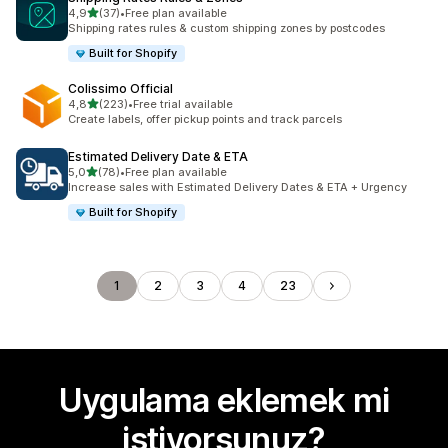
5 yıldız üzerinden
4,9
(37)
•
Free plan available
toplam 37 değerlendirme
Shipping rates rules & custom shipping zones by postcodes
Built for Shopify
Colissimo Official
5 yıldız üzerinden
4,8
(223)
•
Free trial available
toplam 223 değerlendirme
Create labels, offer pickup points and track parcels
Estimated Delivery Date & ETA
5 yıldız üzerinden
5,0
(78)
•
Free plan available
toplam 78 değerlendirme
Increase sales with Estimated Delivery Dates & ETA + Urgency
Built for Shopify
1
2
3
4
23
Uygulama eklemek mi
istiyorsunuz?