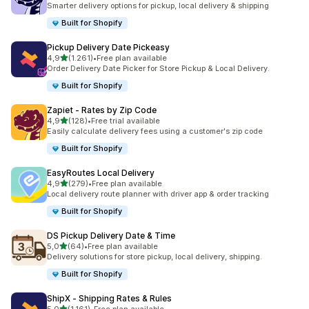
Smarter delivery options for pickup, local delivery & shipping
Built for Shopify
Pickup Delivery Date Pickeasy
5 yıldız üzerinden
4,9
(1.261)
•
Free plan available
toplam 1261 değerlendirme
Order Delivery Date Picker for Store Pickup & Local Delivery.
Built for Shopify
Zapiet ‑ Rates by Zip Code
5 yıldız üzerinden
4,9
(128)
•
Free trial available
toplam 128 değerlendirme
Easily calculate delivery fees using a customer's zip code
Built for Shopify
EasyRoutes Local Delivery
5 yıldız üzerinden
4,9
(279)
•
Free plan available
toplam 279 değerlendirme
Local delivery route planner with driver app & order tracking
Built for Shopify
DS Pickup Delivery Date & Time
5 yıldız üzerinden
5,0
(64)
•
Free plan available
toplam 64 değerlendirme
Delivery solutions for store pickup, local delivery, shipping.
Built for Shopify
ShipX ‑ Shipping Rates & Rules
5 yıldız üzerinden