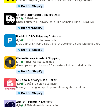
Postcode shipping calculator to set rates & rules by product
Built for Shopify
Essent Estimated Delivery Date
5 yıldız üzerinden
5,0
(859)
•
Free
toplam 859 değerlendirme
Show Estimated Delivery Date Plus Shipping Time (EDD/ETA)
Built for Shopify
Packlink PRO Shipping Platform
5 yıldız üzerinden
4,8
(869)
•
Free plan available
toplam 869 değerlendirme
Multicarrier Shipping Solutions for eCommerce and Marketplaces
Built for Shopify
Globe Pickup Points & Shipping
5 yıldız üzerinden
5,0
(111)
•
Free trial available
toplam 111 değerlendirme
Global pickup points from 60+ carriers & direct label printing
Built for Shopify
D: Local Delivery Date Picker
5 yıldız üzerinden
4,9
(280)
•
Free plan available
toplam 280 değerlendirme
Manage fresh goods pickup and delivery date and time
Built for Shopify
Zapiet ‑ Pickup + Delivery
5 yıldız üzerinden
4,9
(1.789)
•
Free trial available
toplam 1789 değerlendirme