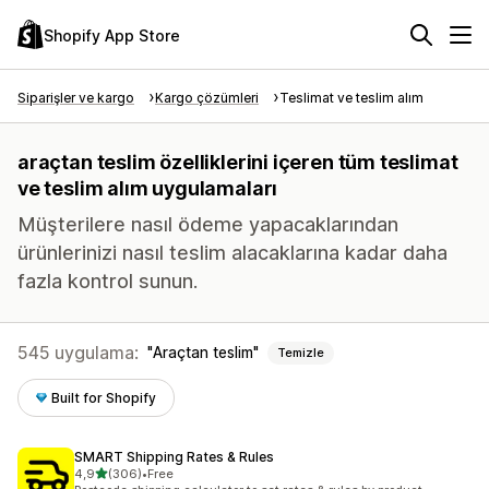
Shopify App Store
Siparişler ve kargo
Kargo çözümleri
Teslimat ve teslim alım
araçtan teslim özelliklerini içeren tüm teslimat
ve teslim alım uygulamaları
Müşterilere nasıl ödeme yapacaklarından
ürünlerinizi nasıl teslim alacaklarına kadar daha
fazla kontrol sunun.
545 uygulama:
Araçtan teslim
Temizle
Built for Shopify
SMART Shipping Rates & Rules
5 yıldız üzerinden
4,9
(306)
•
Free
toplam 306 değerlendirme