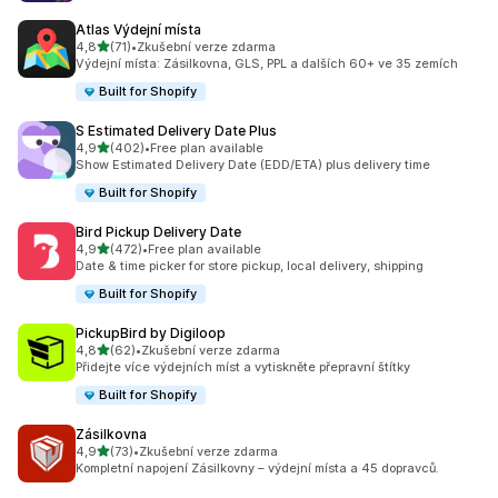
Atlas Výdejní místa
z 5 hvězd
4,8
(71)
•
Zkušební verze zdarma
Celkový počet recenzí: 71
Výdejní místa: Zásilkovna, GLS, PPL a dalších 60+ ve 35 zemích
Built for Shopify
S Estimated Delivery Date Plus
z 5 hvězd
4,9
(402)
•
Free plan available
Celkový počet recenzí: 402
Show Estimated Delivery Date (EDD/ETA) plus delivery time
Built for Shopify
Bird Pickup Delivery Date
z 5 hvězd
4,9
(472)
•
Free plan available
Celkový počet recenzí: 472
Date & time picker for store pickup, local delivery, shipping
Built for Shopify
PickupBird by Digiloop
z 5 hvězd
4,8
(62)
•
Zkušební verze zdarma
Celkový počet recenzí: 62
Přidejte více výdejních míst a vytiskněte přepravní štítky
Built for Shopify
Zásilkovna
z 5 hvězd
4,9
(73)
•
Zkušební verze zdarma
Celkový počet recenzí: 73
Kompletní napojení Zásilkovny – výdejní místa a 45 dopravců.