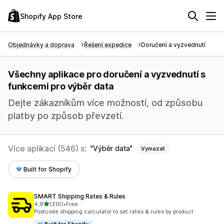
Shopify App Store
Objednávky a doprava
Řešení expedice
Doručení a vyzvednutí
Všechny aplikace pro doručení a vyzvednutí s
funkcemi pro výběr data
Dejte zákazníkům více možností, od způsobu
platby po způsob převzetí.
Více aplikací (546) s:
Výběr data
Vymazat
Built for Shopify
SMART Shipping Rates & Rules
z 5 hvězd
4,9
(310)
•
Free
Celkový počet recenzí: 310
Postcode shipping calculator to set rates & rules by product