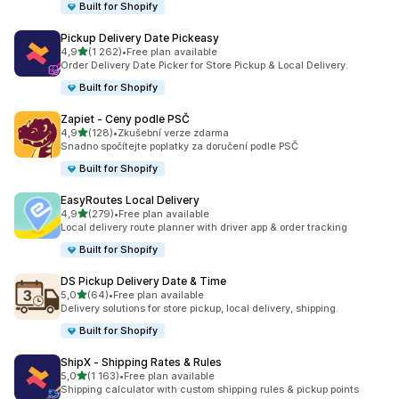
Built for Shopify
Pickup Delivery Date Pickeasy
z 5 hvězd
4,9
(1 262)
•
Free plan available
Celkový počet recenzí: 1262
Order Delivery Date Picker for Store Pickup & Local Delivery.
Built for Shopify
Zapiet ‑ Ceny podle PSČ
z 5 hvězd
4,9
(128)
•
Zkušební verze zdarma
Celkový počet recenzí: 128
Snadno spočítejte poplatky za doručení podle PSČ
Built for Shopify
EasyRoutes Local Delivery
z 5 hvězd
4,9
(279)
•
Free plan available
Celkový počet recenzí: 279
Local delivery route planner with driver app & order tracking
Built for Shopify
DS Pickup Delivery Date & Time
z 5 hvězd
5,0
(64)
•
Free plan available
Celkový počet recenzí: 64
Delivery solutions for store pickup, local delivery, shipping.
Built for Shopify
ShipX ‑ Shipping Rates & Rules
z 5 hvězd
5,0
(1 163)
•
Free plan available
Celkový počet recenzí: 1163
Shipping calculator with custom shipping rules & pickup points