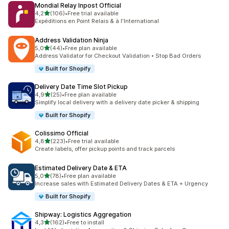
Mondial Relay Inpost Official
z 5 hvězd
4,2
(106)
•
Free trial available
Celkový počet recenzí: 106
Expéditions en Point Relais & à l'International
Address Validation Ninja
z 5 hvězd
5,0
(44)
•
Free plan available
Celkový počet recenzí: 44
Address Validator for Checkout Validation • Stop Bad Orders
Built for Shopify
Delivery Date Time Slot Pickup
z 5 hvězd
4,9
(25)
•
Free plan available
Celkový počet recenzí: 25
Simplify local delivery with a delivery date picker & shipping
Built for Shopify
Colissimo Official
z 5 hvězd
4,8
(223)
•
Free trial available
Celkový počet recenzí: 223
Create labels, offer pickup points and track parcels
Estimated Delivery Date & ETA
z 5 hvězd
5,0
(78)
•
Free plan available
Celkový počet recenzí: 78
Increase sales with Estimated Delivery Dates & ETA + Urgency
Built for Shopify
Shipway: Logistics Aggregation
z 5 hvězd
4,3
(162)
•
Free to install
Celkový počet recenzí: 162