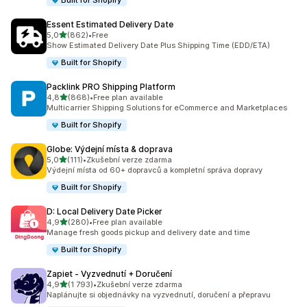
Built for Shopify
Essent Estimated Delivery Date
z 5 hvězd
5,0
(862)
•
Free
Celkový počet recenzí: 862
Show Estimated Delivery Date Plus Shipping Time (EDD/ETA)
Built for Shopify
Packlink PRO Shipping Platform
z 5 hvězd
4,8
(868)
•
Free plan available
Celkový počet recenzí: 868
Multicarrier Shipping Solutions for eCommerce and Marketplaces
Built for Shopify
Globe: Výdejní místa & doprava
z 5 hvězd
5,0
(111)
•
Zkušební verze zdarma
Celkový počet recenzí: 111
Výdejní místa od 60+ dopravců a kompletní správa dopravy
Built for Shopify
D: Local Delivery Date Picker
z 5 hvězd
4,9
(280)
•
Free plan available
Celkový počet recenzí: 280
Manage fresh goods pickup and delivery date and time
Built for Shopify
Zapiet ‑ Vyzvednutí + Doručení
z 5 hvězd
4,9
(1 793)
•
Zkušební verze zdarma
Celkový počet recenzí: 1793
Naplánujte si objednávky na vyzvednutí, doručení a přepravu