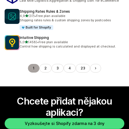
Last Mile Logistics Aggregation & Shipping Soln. for eCommerce
Shipping Rates Rules & Zones
z 5 hvězd
4,9
(37)
•
Free plan available
Celkový počet recenzí: 37
Shipping rates rules & custom shipping zones by postcodes
Built for Shopify
Intuitive Shipping
z 5 hvězd
5,0
(458)
•
Free plan available
Celkový počet recenzí: 458
Control how shipping is calculated and displayed at checkout.
1
2
3
4
23
Chcete přidat nějakou
aplikaci?
Vyzkoušejte si Shopify zdarma na 3 dny