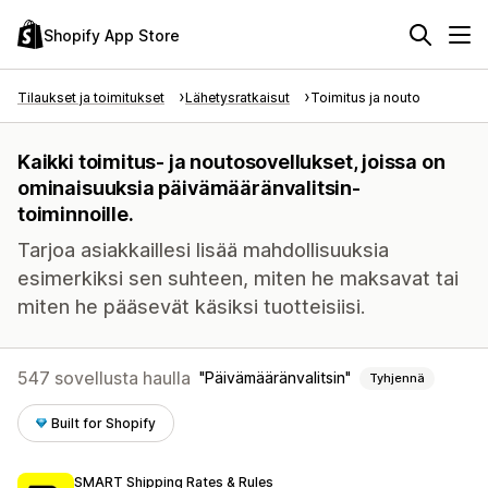
Shopify App Store
Tilaukset ja toimitukset
Lähetysratkaisut
Toimitus ja nouto
Kaikki toimitus- ja noutosovellukset, joissa on
ominaisuuksia päivämääränvalitsin-
toiminnoille.
Tarjoa asiakkaillesi lisää mahdollisuuksia
esimerkiksi sen suhteen, miten he maksavat tai
miten he pääsevät käsiksi tuotteisiisi.
547 sovellusta haulla
Päivämääränvalitsin
Tyhjennä
Built for Shopify
SMART Shipping Rates & Rules