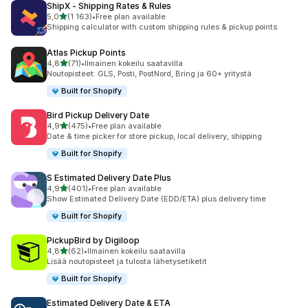
ShipX ‑ Shipping Rates & Rules
/ 5 tähteä
5,0
(1 163)
•
Free plan available
1163 arvostelua yhteensä
Shipping calculator with custom shipping rules & pickup points
Atlas Pickup Points
/ 5 tähteä
4,8
(71)
•
Ilmainen kokeilu saatavilla
71 arvostelua yhteensä
Noutopisteet: GLS, Posti, PostNord, Bring ja 60+ yritystä
Built for Shopify
Bird Pickup Delivery Date
/ 5 tähteä
4,9
(475)
•
Free plan available
475 arvostelua yhteensä
Date & time picker for store pickup, local delivery, shipping
Built for Shopify
S Estimated Delivery Date Plus
/ 5 tähteä
4,9
(401)
•
Free plan available
401 arvostelua yhteensä
Show Estimated Delivery Date (EDD/ETA) plus delivery time
Built for Shopify
PickupBird by Digiloop
/ 5 tähteä
4,8
(62)
•
Ilmainen kokeilu saatavilla
62 arvostelua yhteensä
Lisää noutopisteet ja tulosta lähetysetiketit
Built for Shopify
Estimated Delivery Date & ETA