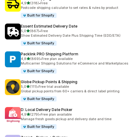
/ 5 tähteä
4,9
(318)
•
Free
318 arvostelua yhteensä
Postcode shipping calculator to set rates & rules by product
Built for Shopify
Essent Estimated Delivery Date
/ 5 tähteä
5,0
(867)
•
Free
867 arvostelua yhteensä
Show Estimated Delivery Date Plus Shipping Time (EDD/ETA)
Built for Shopify
Packlink PRO Shipping Platform
/ 5 tähteä
4,8
(869)
•
Free plan available
869 arvostelua yhteensä
Multicarrier Shipping Solutions for eCommerce and Marketplaces
Built for Shopify
Globe Pickup Points & Shipping
/ 5 tähteä
5,0
(111)
•
Free trial available
111 arvostelua yhteensä
Global pickup points from 60+ carriers & direct label printing
Built for Shopify
D: Local Delivery Date Picker
/ 5 tähteä
4,9
(279)
•
Free plan available
279 arvostelua yhteensä
Manage fresh goods pickup and delivery date and time
Built for Shopify