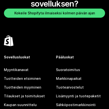
sovelluksen?
Kokeile Shopifyta ilmaiseksi kolmen päivän ajan
Sovellusluokat
Pääluokat
Myyntikanavat
Suoratoimitus
Tuotteiden etsiminen
Markkinapaikat
Tuotteiden myyminen
Tuotearvostelut
Tilaukset ja toimitukset
Lisämyynti ja tuotepaketit
Kaupan suunnittelu
Sähköpostimarkkinointi