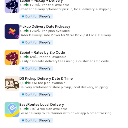
Zapiet ‑ Pickup + Delivery
/ 5 tähteä
4,9
(1 794)
•
Free trial available
1794 arvostelua yhteensä
Smarter delivery options for pickup, local delivery & shipping
Built for Shopify
Pickup Delivery Date Pickeasy
/ 5 tähteä
4,9
(1 262)
•
Free plan available
1262 arvostelua yhteensä
Order Delivery Date Picker for Store Pickup & Local Delivery.
Built for Shopify
Zapiet ‑ Rates by Zip Code
/ 5 tähteä
4,9
(128)
•
Free trial available
128 arvostelua yhteensä
Easily calculate delivery fees using a customer's zip code
Built for Shopify
DS Pickup Delivery Date & Time
/ 5 tähteä
5,0
(64)
•
Free plan available
64 arvostelua yhteensä
Delivery solutions for store pickup, local delivery, shipping.
Built for Shopify
EasyRoutes Local Delivery
/ 5 tähteä
4,9
(279)
•
Free plan available
279 arvostelua yhteensä
Local delivery route planner with driver app & order tracking
Built for Shopify