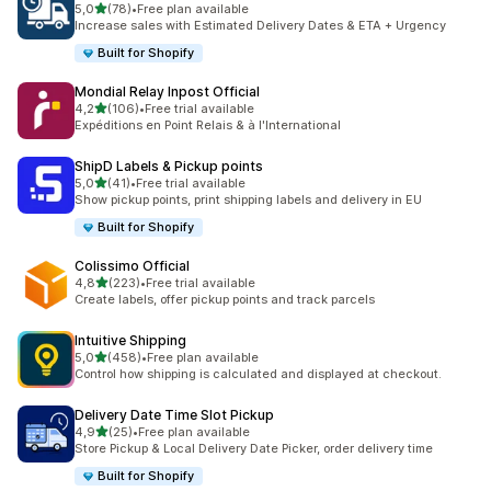
/ 5 tähteä
5,0
(78)
•
Free plan available
78 arvostelua yhteensä
Increase sales with Estimated Delivery Dates & ETA + Urgency
Built for Shopify
Mondial Relay Inpost Official
/ 5 tähteä
4,2
(106)
•
Free trial available
106 arvostelua yhteensä
Expéditions en Point Relais & à l'International
ShipD Labels & Pickup points
/ 5 tähteä
5,0
(41)
•
Free trial available
41 arvostelua yhteensä
Show pickup points, print shipping labels and delivery in EU
Built for Shopify
Colissimo Official
/ 5 tähteä
4,8
(223)
•
Free trial available
223 arvostelua yhteensä
Create labels, offer pickup points and track parcels
Intuitive Shipping
/ 5 tähteä
5,0
(458)
•
Free plan available
458 arvostelua yhteensä
Control how shipping is calculated and displayed at checkout.
Delivery Date Time Slot Pickup
/ 5 tähteä
4,9
(25)
•
Free plan available
25 arvostelua yhteensä
Store Pickup & Local Delivery Date Picker, order delivery time
Built for Shopify