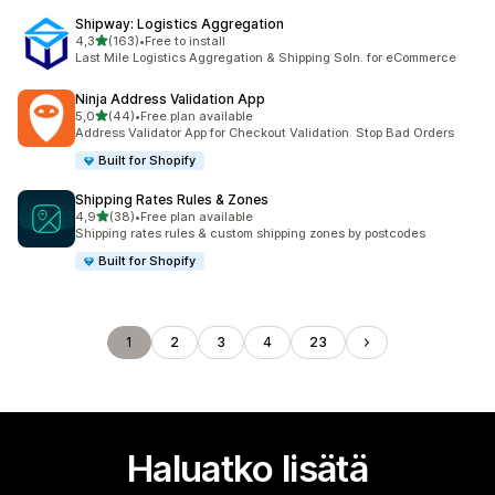
Shipway: Logistics Aggregation
/ 5 tähteä
4,3
(163)
•
Free to install
163 arvostelua yhteensä
Last Mile Logistics Aggregation & Shipping Soln. for eCommerce
Ninja Address Validation App
/ 5 tähteä
5,0
(44)
•
Free plan available
44 arvostelua yhteensä
Address Validator App for Checkout Validation. Stop Bad Orders
Built for Shopify
Shipping Rates Rules & Zones
/ 5 tähteä
4,9
(38)
•
Free plan available
38 arvostelua yhteensä
Shipping rates rules & custom shipping zones by postcodes
Built for Shopify
1
2
3
4
23
Haluatko lisätä