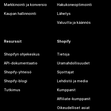
Markkinointi ja konversio
Hakukoneoptimointi
Kaupan hallinnointi
Lähetys
Valuutta ja käännös
Resurssit
Shopify
Shopifyn ohjekeskus
Tietoja
API-dokumentaatio
Uramahdollisuudet
Shopify-yhteisö
Sijoittajat
Shopify-blogi
Lehdistö ja media
Tutkimus
Kumppanit
Affiliate-kumppanit
Oikeudelliset asiat