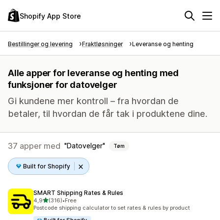
Shopify App Store
Bestillinger og levering
Fraktløsninger
Leveranse og henting
Alle apper for leveranse og henting med
funksjoner for datovelger
Gi kundene mer kontroll – fra hvordan de
betaler, til hvordan de får tak i produktene dine.
37 apper med
Datovelger
Tøm
Built for Shopify
SMART Shipping Rates & Rules
av 5 stjerner
4,9
(316)
•
Free
Totalt 316 omtaler
Postcode shipping calculator to set rates & rules by product