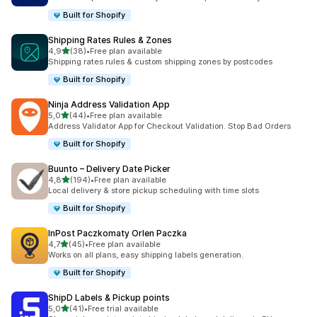
Built for Shopify
Shipping Rates Rules & Zones
av 5 stjerner
4,9
(38)
•
Free plan available
Totalt 38 omtaler
Shipping rates rules & custom shipping zones by postcodes
Built for Shopify
Ninja Address Validation App
av 5 stjerner
5,0
(44)
•
Free plan available
Totalt 44 omtaler
Address Validator App for Checkout Validation. Stop Bad Orders
Built for Shopify
Buunto – Delivery Date Picker
av 5 stjerner
4,8
(194)
•
Free plan available
Totalt 194 omtaler
Local delivery & store pickup scheduling with time slots
Built for Shopify
InPost Paczkomaty Orlen Paczka
av 5 stjerner
4,7
(45)
•
Free plan available
Totalt 45 omtaler
Works on all plans, easy shipping labels generation.
Built for Shopify
ShipD Labels & Pickup points
av 5 stjerner
5,0
(41)
•
Free trial available
Totalt 41 omtaler