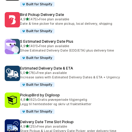
Built for Shopify
Bird Pickup Delivery Date
av 5 stjerner
4,9
(475)
•
Free plan available
Totalt 475 omtaler
Date & time picker for store pickup, local delivery, shipping
Built for Shopify
S Estimated Delivery Date Plus
av 5 stjerner
4,9
(401)
•
Free plan available
Totalt 401 omtaler
Show Estimated Delivery Date (EDD/ETA) plus delivery time
Built for Shopify
Estimated Delivery Date & ETA
av 5 stjerner
5,0
(78)
•
Free plan available
Totalt 78 omtaler
Increase sales with Estimated Delivery Dates & ETA + Urgency
Built for Shopify
PickupBird by Digiloop
av 5 stjerner
4,8
(62)
•
Gratis prøveperiode tilgjengelig
Totalt 62 omtaler
Legg til hentesteder og skriv ut fraktetiketter
Built for Shopify
Delivery Date Time Slot Pickup
av 5 stjerner
4,9
(25)
•
Free plan available
Totalt 25 omtaler
Store Pickup & Local Delivery Date Picker, order delivery time