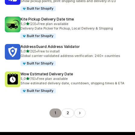
Show pickup points, print shipping labels and delivery in EU
Built for Shopify
Kite Pickup Delivery Date time
av 5 stjerner
5,0
(23)
•
Free plan available
Totalt 23 omtaler
Delivery Date Picker for Pickup, Local Delivery & Shipping
Built for Shopify
AddressGuard Address Validator
av 5 stjerner
5,0
(32)
•
Free to install
Totalt 32 omtaler
Global carrier-validated address verification: 240+ countries
Built for Shopify
Wow Estimated Delivery Date
av 5 stjerner
5,0
(15)
•
Free plan available
Totalt 15 omtaler
Show estimated delivery date, countdown, shipping times & ETA
Built for Shopify
1
2