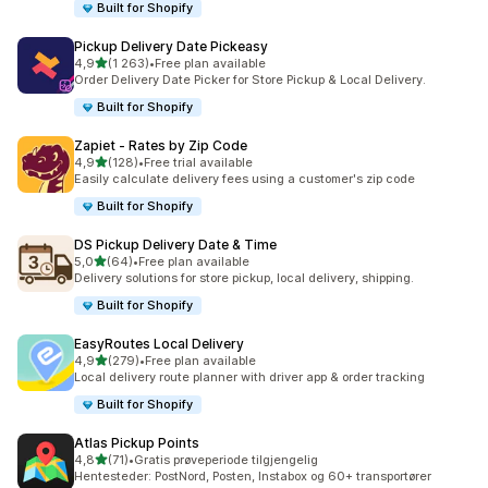
Built for Shopify
Pickup Delivery Date Pickeasy
av 5 stjerner
4,9
(1 263)
•
Free plan available
Totalt 1263 omtaler
Order Delivery Date Picker for Store Pickup & Local Delivery.
Built for Shopify
Zapiet ‑ Rates by Zip Code
av 5 stjerner
4,9
(128)
•
Free trial available
Totalt 128 omtaler
Easily calculate delivery fees using a customer's zip code
Built for Shopify
DS Pickup Delivery Date & Time
av 5 stjerner
5,0
(64)
•
Free plan available
Totalt 64 omtaler
Delivery solutions for store pickup, local delivery, shipping.
Built for Shopify
EasyRoutes Local Delivery
av 5 stjerner
4,9
(279)
•
Free plan available
Totalt 279 omtaler
Local delivery route planner with driver app & order tracking
Built for Shopify
Atlas Pickup Points
av 5 stjerner
4,8
(71)
•
Gratis prøveperiode tilgjengelig
Totalt 71 omtaler
Hentesteder: PostNord, Posten, Instabox og 60+ transportører