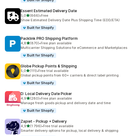
Built for Shopify
Essent Estimated Delivery Date
av 5 stjerner
5,0
(866)
•
Free
Totalt 866 omtaler
Show Estimated Delivery Date Plus Shipping Time (EDD/ETA)
Built for Shopify
Packlink PRO Shipping Platform
av 5 stjerner
4,8
(870)
•
Free plan available
Totalt 870 omtaler
Multicarrier Shipping Solutions for eCommerce and Marketplaces
Built for Shopify
Globe Pickup Points & Shipping
av 5 stjerner
5,0
(111)
•
Free trial available
Totalt 111 omtaler
Global pickup points from 60+ carriers & direct label printing
Built for Shopify
D: Local Delivery Date Picker
av 5 stjerner
4,9
(280)
•
Free plan available
Totalt 280 omtaler
Manage fresh goods pickup and delivery date and time
Built for Shopify
Zapiet ‑ Pickup + Delivery
av 5 stjerner
4,9
(1 796)
•
Free trial available
Totalt 1796 omtaler
Smarter delivery options for pickup, local delivery & shipping