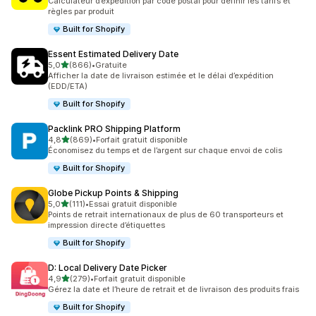
Calculateur d’expédition par code postal pour définir les tarifs et
règles par produit
Built for Shopify
Essent Estimated Delivery Date
étoile(s) sur 5
5,0
(866)
•
Gratuite
866 avis au total
Afficher la date de livraison estimée et le délai d’expédition
(EDD/ETA)
Built for Shopify
Packlink PRO Shipping Platform
étoile(s) sur 5
4,8
(869)
•
Forfait gratuit disponible
869 avis au total
Économisez du temps et de l’argent sur chaque envoi de colis
Built for Shopify
Globe Pickup Points & Shipping
étoile(s) sur 5
5,0
(111)
•
Essai gratuit disponible
111 avis au total
Points de retrait internationaux de plus de 60 transporteurs et
impression directe d’étiquettes
Built for Shopify
D: Local Delivery Date Picker
étoile(s) sur 5
4,9
(279)
•
Forfait gratuit disponible
279 avis au total
Gérez la date et l’heure de retrait et de livraison des produits frais
Built for Shopify