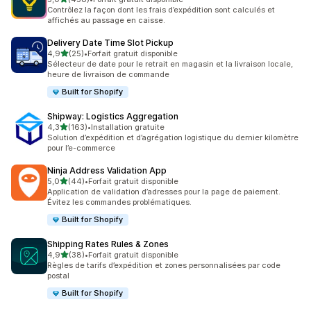
458 avis au total
Contrôlez la façon dont les frais d’expédition sont calculés et
affichés au passage en caisse.
Delivery Date Time Slot Pickup
étoile(s) sur 5
4,9
(25)
•
Forfait gratuit disponible
25 avis au total
Sélecteur de date pour le retrait en magasin et la livraison locale,
heure de livraison de commande
Built for Shopify
Shipway: Logistics Aggregation
étoile(s) sur 5
4,3
(163)
•
Installation gratuite
163 avis au total
Solution d’expédition et d’agrégation logistique du dernier kilomètre
pour l’e-commerce
Ninja Address Validation App
étoile(s) sur 5
5,0
(44)
•
Forfait gratuit disponible
44 avis au total
Application de validation d’adresses pour la page de paiement.
Évitez les commandes problématiques.
Built for Shopify
Shipping Rates Rules & Zones
étoile(s) sur 5
4,9
(38)
•
Forfait gratuit disponible
38 avis au total
Règles de tarifs d’expédition et zones personnalisées par code
postal
Built for Shopify