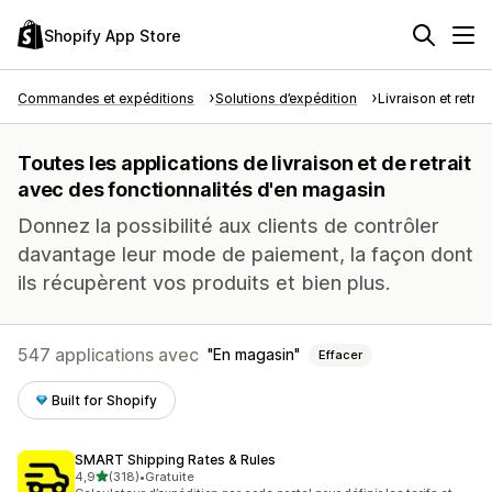
Shopify App Store
Commandes et expéditions
Solutions d’expédition
Livraison et retrait
Toutes les applications de livraison et de retrait
avec des fonctionnalités d'en magasin
Donnez la possibilité aux clients de contrôler
davantage leur mode de paiement, la façon dont
ils récupèrent vos produits et bien plus.
547 applications avec
En magasin
Effacer
Built for Shopify
SMART Shipping Rates & Rules
étoile(s) sur 5
4,9
(318)
•
Gratuite
318 avis au total