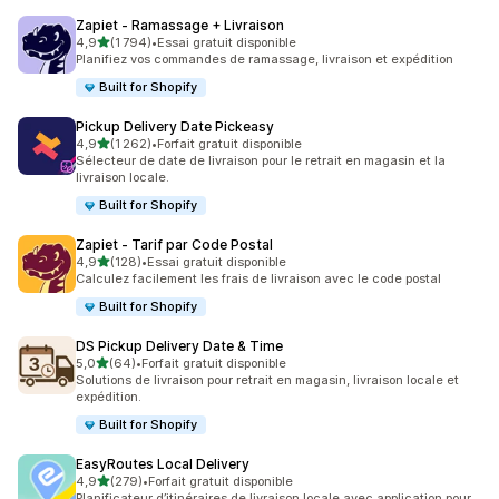
Zapiet ‑ Ramassage + Livraison
étoile(s) sur 5
4,9
(1 794)
•
Essai gratuit disponible
1794 avis au total
Planifiez vos commandes de ramassage, livraison et expédition
Built for Shopify
Pickup Delivery Date Pickeasy
étoile(s) sur 5
4,9
(1 262)
•
Forfait gratuit disponible
1262 avis au total
Sélecteur de date de livraison pour le retrait en magasin et la
livraison locale.
Built for Shopify
Zapiet ‑ Tarif par Code Postal
étoile(s) sur 5
4,9
(128)
•
Essai gratuit disponible
128 avis au total
Calculez facilement les frais de livraison avec le code postal
Built for Shopify
DS Pickup Delivery Date & Time
étoile(s) sur 5
5,0
(64)
•
Forfait gratuit disponible
64 avis au total
Solutions de livraison pour retrait en magasin, livraison locale et
expédition.
Built for Shopify
EasyRoutes Local Delivery
étoile(s) sur 5
4,9
(279)
•
Forfait gratuit disponible
279 avis au total
Planificateur d’itinéraires de livraison locale avec application pour