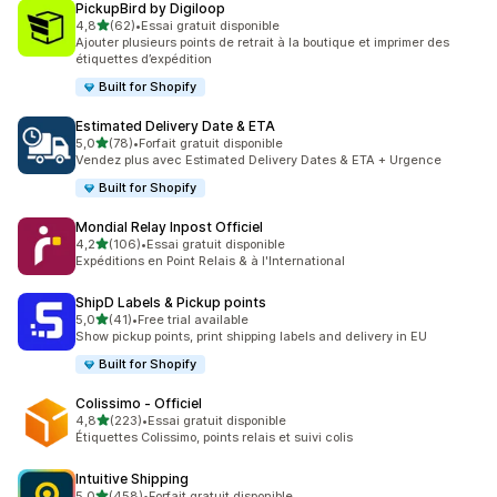
PickupBird by Digiloop
étoile(s) sur 5
4,8
(62)
•
Essai gratuit disponible
62 avis au total
Ajouter plusieurs points de retrait à la boutique et imprimer des
étiquettes d’expédition
Built for Shopify
Estimated Delivery Date & ETA
étoile(s) sur 5
5,0
(78)
•
Forfait gratuit disponible
78 avis au total
Vendez plus avec Estimated Delivery Dates & ETA + Urgence
Built for Shopify
Mondial Relay Inpost Officiel
étoile(s) sur 5
4,2
(106)
•
Essai gratuit disponible
106 avis au total
Expéditions en Point Relais & à l'International
ShipD Labels & Pickup points
étoile(s) sur 5
5,0
(41)
•
Free trial available
41 avis au total
Show pickup points, print shipping labels and delivery in EU
Built for Shopify
Colissimo ‑ Officiel
étoile(s) sur 5
4,8
(223)
•
Essai gratuit disponible
223 avis au total
Étiquettes Colissimo, points relais et suivi colis
Intuitive Shipping
étoile(s) sur 5
5,0
(458)
•
Forfait gratuit disponible