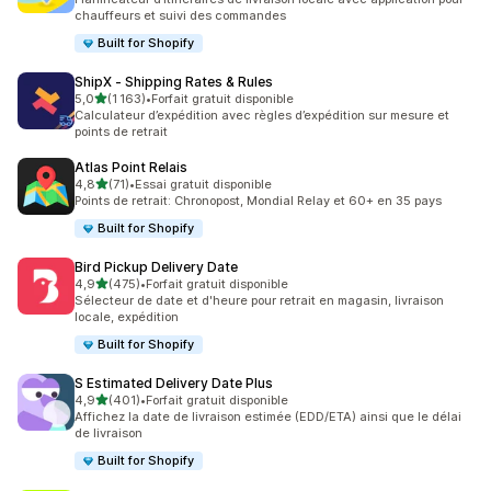
chauffeurs et suivi des commandes
Built for Shopify
ShipX ‑ Shipping Rates & Rules
étoile(s) sur 5
5,0
(1 163)
•
Forfait gratuit disponible
1163 avis au total
Calculateur d’expédition avec règles d’expédition sur mesure et
points de retrait
Atlas Point Relais
étoile(s) sur 5
4,8
(71)
•
Essai gratuit disponible
71 avis au total
Points de retrait: Chronopost, Mondial Relay et 60+ en 35 pays
Built for Shopify
Bird Pickup Delivery Date
étoile(s) sur 5
4,9
(475)
•
Forfait gratuit disponible
475 avis au total
Sélecteur de date et d'heure pour retrait en magasin, livraison
locale, expédition
Built for Shopify
S Estimated Delivery Date Plus
étoile(s) sur 5
4,9
(401)
•
Forfait gratuit disponible
401 avis au total
Affichez la date de livraison estimée (EDD/ETA) ainsi que le délai
de livraison
Built for Shopify