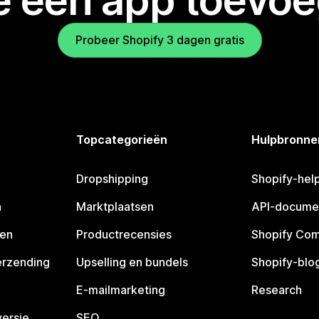
je een app toevo
Probeer Shopify 3 dagen gratis
Topcategorieën
Hulpbronne
Dropshipping
Shopify-hel
n
Marktplaatsen
API-docume
pen
Productrecensies
Shopify Co
erzending
Upselling en bundels
Shopify-blo
E-mailmarketing
Research
ersie
SEO