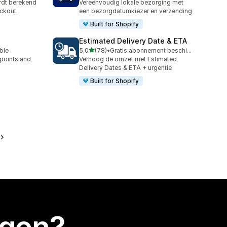
rdt berekend
Vereenvoudig lokale bezorging met
ckout.
een bezorgdatumkiezer en verzending
Built for Shopify
Estimated Delivery Date & ETA
van 5 sterren
able
5,0
(78)
•
Gratis abonnement beschikbaar
78 recensies in totaal
 points and
Verhoog de omzet met Estimated
Delivery Dates & ETA + urgentie
Built for Shopify