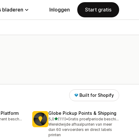
 bladeren
Inloggen
Start gratis
Built for Shopify
 Platform
Globe Pickup Points & Shipping
van 5 sterren
Gratis abonnement beschikbaar
5,0
(111)
•
Gratis proefperiode beschikbaar
111 recensies in totaal
Wereldwijde afhaalpunten van meer
dan 60 vervoerders en direct labels
printen