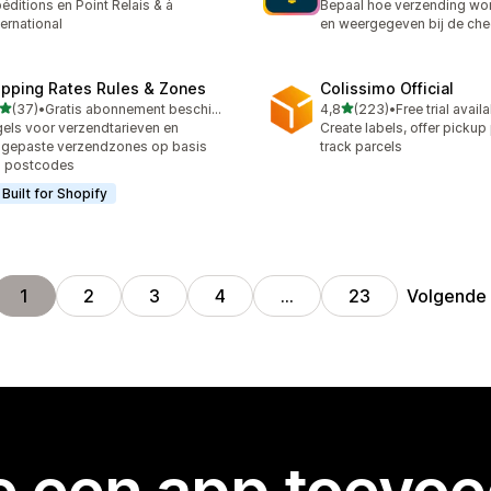
éditions en Point Relais & à
Bepaal hoe verzending wo
nternational
en weergegeven bij de che
ipping Rates Rules & Zones
Colissimo Official
van 5 sterren
van 5 sterren
(37)
•
Gratis abonnement beschikbaar
4,8
(223)
•
Free trial avail
recensies in totaal
223 recensies in totaal
els voor verzendtarieven en
Create labels, offer pickup
gepaste verzendzones op basis
track parcels
n postcodes
Built for Shopify
Volgende
1
2
3
4
…
23