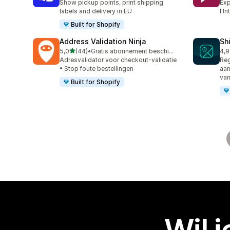
Show pickup points, print shipping
Exp
labels and delivery in EU
l'I
Built for Shopify
Address Validation Ninja
Sh
van 5 sterren
5,0
(44)
•
Gratis abonnement beschikbaar
4,9
44 recensies in totaal
37 
Adresvalidator voor checkout-validatie
Reg
• Stop foute bestellingen
aan
va
Built for Shopify