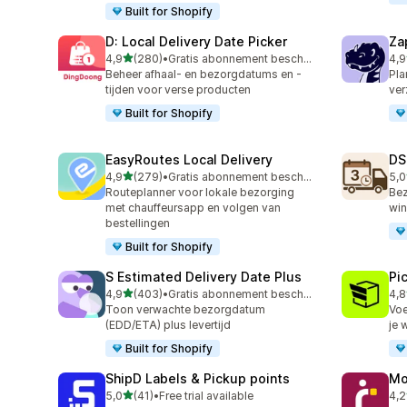
Built for Shopify
D: Local Delivery Date Picker
Za
van 5 sterren
4,9
(280)
•
Gratis abonnement beschikbaar
4,9
280 recensies in totaal
178
Beheer afhaal- en bezorgdatums en -
Pla
tijden voor verse producten
ver
Built for Shopify
EasyRoutes Local Delivery
DS
van 5 sterren
4,9
(279)
•
Gratis abonnement beschikbaar
5,0
279 recensies in totaal
64 
Routeplanner voor lokale bezorging
Bez
met chauffeursapp en volgen van
win
bestellingen
Built for Shopify
S Estimated Delivery Date Plus
Pi
van 5 sterren
4,9
(403)
•
Gratis abonnement beschikbaar
4,8
403 recensies in totaal
62 
Toon verwachte bezorgdatum
Voe
(EDD/ETA) plus levertijd
je 
Built for Shopify
ShipD Labels & Pickup points
Mo
van 5 sterren
5,0
(41)
•
Free trial available
4,2
41 recensies in totaal
106