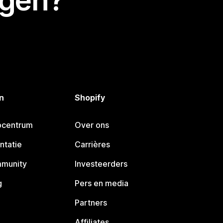
egen?
n
Shopify
pcentrum
Over ons
ntatie
Carrières
mmunity
Investeerders
g
Pers en media
Partners
Affiliates