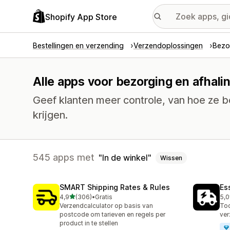
Shopify App Store
Bestellingen en verzending
Verzendoplossingen
Bezo
Alle apps voor bezorging en afhalin
Geef klanten meer controle, van hoe ze b
krijgen.
545 apps met
In de winkel
Wissen
SMART Shipping Rates & Rules
Es
van 5 sterren
4,9
(306)
•
Gratis
5,0
306 recensies in totaal
859
Verzendcalculator op basis van
Too
postcode om tarieven en regels per
ver
product in te stellen