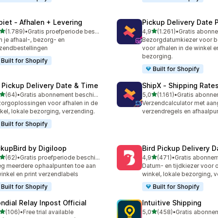
piet ‑ Afhalen + Levering
Pickup Delivery Date 
van 5 sterren
van 5 sterren
(1.789)
•
Gratis proefperiode beschikbaar
4,9
(1.261)
•
9 recensies in totaal
1261 recensies in totaal
n je afhaal-, bezorg- en
Bezorgdatumkiezer voor be
zendbestellingen
voor afhalen in de winkel e
bezorging.
Built for Shopify
Built for Shopify
 Pickup Delivery Date & Time
ShipX ‑ Shipping Rate
van 5 sterren
van 5 sterren
(64)
•
Gratis abonnement beschikbaar
5,0
(1.161)
•
recensies in totaal
1161 recensies in totaal
orgoplossingen voor afhalen in de
Verzendcalculator met aa
kel, lokale bezorging, verzending.
verzendregels en afhaalpu
Built for Shopify
ckupBird by Digiloop
Bird Pickup Delivery D
van 5 sterren
van 5 sterren
(62)
•
Gratis proefperiode beschikbaar
4,9
(471)
•
recensies in totaal
471 recensies in totaal
g meerdere ophaalpunten toe aan
Datum- en tijdkiezer voor 
winkel en print verzendlabels
winkel, lokale bezorging, 
Built for Shopify
Built for Shopify
ndial Relay Inpost Official
Intuitive Shipping
van 5 sterren
van 5 sterren
(106)
•
Free trial available
5,0
(458)
•
 recensies in totaal
458 recensies in totaal