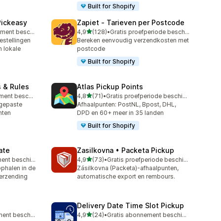
Built for Shopify
Pickeasy
Zapiet ‑ Tarieven per Postcode
van 5 sterren
Gratis abonnement beschikbaar
4,9
(128)
•
Gratis proefperiode beschikbaar
128 recensies in totaal
stellingen
Bereken eenvoudig verzendkosten met
n lokale
postcode
Built for Shopify
s & Rules
Atlas Pickup Points
van 5 sterren
Gratis abonnement beschikbaar
4,8
(71)
•
Gratis proefperiode beschikbaar
71 recensies in totaal
ngepaste
Afhaalpunten: PostNL, Bpost, DHL,
nten
DPD en 60+ meer in 35 landen
Built for Shopify
ate
Zasilkovna • Packeta Pickup
van 5 sterren
Gratis abonnement beschikbaar
4,9
(73)
•
Gratis proefperiode beschikbaar
73 recensies in totaal
ophalen in de
Zásilkovna (Packeta)-afhaalpunten,
verzending
automatische export en rembours.
Delivery Date Time Slot Pickup
van 5 sterren
Gratis abonnement beschikbaar
4,9
(24)
•
Gratis abonnement beschikbaar
24 recensies in totaal