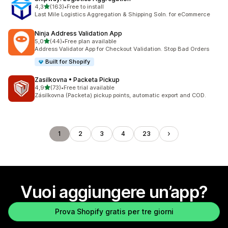
stelle su 5
4,3
(163)
•
Free to install
163 recensioni totali
Last Mile Logistics Aggregation & Shipping Soln. for eCommerce
Ninja Address Validation App
stelle su 5
5,0
(44)
•
Free plan available
44 recensioni totali
Address Validator App for Checkout Validation. Stop Bad Orders
Built for Shopify
Zasilkovna • Packeta Pickup
stelle su 5
4,9
(73)
•
Free trial available
73 recensioni totali
Zásilkovna (Packeta) pickup points, automatic export and COD.
1
2
3
4
23
Vuoi aggiungere un’app?
Prova Shopify gratis per tre giorni