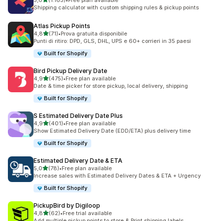
5,0
(1.163)
•
Free plan available
1163 recensioni totali
Shipping calculator with custom shipping rules & pickup points
Atlas Pickup Points
stelle su 5
4,8
(71)
•
Prova gratuita disponibile
71 recensioni totali
Punti di ritiro: DPD, GLS, DHL, UPS e 60+ corrieri in 35 paesi
Built for Shopify
Bird Pickup Delivery Date
stelle su 5
4,9
(475)
•
Free plan available
475 recensioni totali
Date & time picker for store pickup, local delivery, shipping
Built for Shopify
S Estimated Delivery Date Plus
stelle su 5
4,9
(401)
•
Free plan available
401 recensioni totali
Show Estimated Delivery Date (EDD/ETA) plus delivery time
Built for Shopify
Estimated Delivery Date & ETA
stelle su 5
5,0
(78)
•
Free plan available
78 recensioni totali
Increase sales with Estimated Delivery Dates & ETA + Urgency
Built for Shopify
PickupBird by Digiloop
stelle su 5
4,8
(62)
•
Free trial available
62 recensioni totali
Add multiple pickup points to store & Print shipping labels