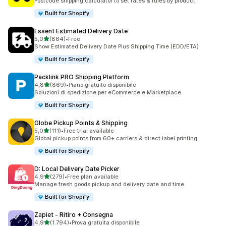
Postcode shipping calculator to set rates & rules by product
Built for Shopify
Essent Estimated Delivery Date
stelle su 5
5,0
(864)
•
Free
864 recensioni totali
Show Estimated Delivery Date Plus Shipping Time (EDD/ETA)
Built for Shopify
Packlink PRO Shipping Platform
stelle su 5
4,8
(869)
•
Piano gratuito disponibile
869 recensioni totali
Soluzioni di spedizione per eCommerce e Marketplace
Built for Shopify
Globe Pickup Points & Shipping
stelle su 5
5,0
(111)
•
Free trial available
111 recensioni totali
Global pickup points from 60+ carriers & direct label printing
Built for Shopify
D: Local Delivery Date Picker
stelle su 5
4,9
(279)
•
Free plan available
279 recensioni totali
Manage fresh goods pickup and delivery date and time
Built for Shopify
Zapiet ‑ Ritiro + Consegna
stelle su 5
4,9
(1.794)
•
Prova gratuita disponibile
1794 recensioni totali