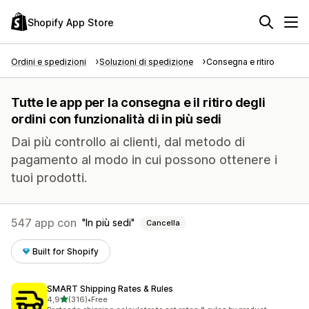
Shopify App Store
Ordini e spedizioni
Soluzioni di spedizione
Consegna e ritiro
Tutte le app per la consegna e il ritiro degli
ordini con funzionalità di in più sedi
Dai più controllo ai clienti, dal metodo di
pagamento al modo in cui possono ottenere i
tuoi prodotti.
547 app con
In più sedi
Cancella
Built for Shopify
SMART Shipping Rates & Rules
stelle su 5
4,9
(316)
•
Free
316 recensioni totali