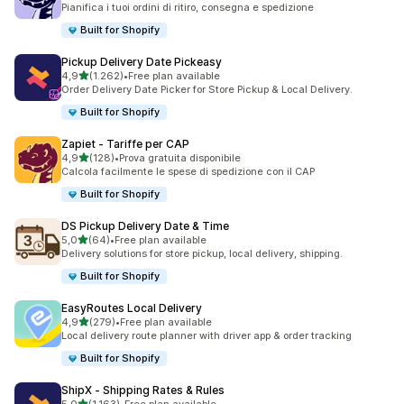
Pianifica i tuoi ordini di ritiro, consegna e spedizione
Built for Shopify
Pickup Delivery Date Pickeasy
stelle su 5
4,9
(1.262)
•
Free plan available
1262 recensioni totali
Order Delivery Date Picker for Store Pickup & Local Delivery.
Built for Shopify
Zapiet ‑ Tariffe per CAP
stelle su 5
4,9
(128)
•
Prova gratuita disponibile
128 recensioni totali
Calcola facilmente le spese di spedizione con il CAP
Built for Shopify
DS Pickup Delivery Date & Time
stelle su 5
5,0
(64)
•
Free plan available
64 recensioni totali
Delivery solutions for store pickup, local delivery, shipping.
Built for Shopify
EasyRoutes Local Delivery
stelle su 5
4,9
(279)
•
Free plan available
279 recensioni totali
Local delivery route planner with driver app & order tracking
Built for Shopify
ShipX ‑ Shipping Rates & Rules
stelle su 5