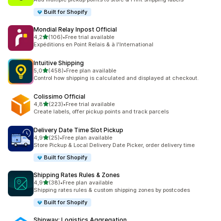
Built for Shopify
Mondial Relay Inpost Official
stelle su 5
4,2
(106)
•
Free trial available
106 recensioni totali
Expéditions en Point Relais & à l'International
Intuitive Shipping
stelle su 5
5,0
(458)
•
Free plan available
458 recensioni totali
Control how shipping is calculated and displayed at checkout.
Colissimo Official
stelle su 5
4,8
(223)
•
Free trial available
223 recensioni totali
Create labels, offer pickup points and track parcels
Delivery Date Time Slot Pickup
stelle su 5
4,9
(25)
•
Free plan available
25 recensioni totali
Store Pickup & Local Delivery Date Picker, order delivery time
Built for Shopify
Shipping Rates Rules & Zones
stelle su 5
4,9
(38)
•
Free plan available
38 recensioni totali
Shipping rates rules & custom shipping zones by postcodes
Built for Shopify
Shipway: Logistics Aggregation