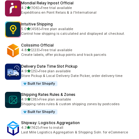
Mondial Relay Inpost Official
별 5개 중
4.2
(106)
•
Free trial available
총 리뷰 106개
Expéditions en Point Relais & à l'International
Intuitive Shipping
별 5개 중
5.0
(458)
•
Free plan available
총 리뷰 458개
Control how shipping is calculated and displayed at checkout.
Colissimo Official
별 5개 중
4.8
(223)
•
Free trial available
총 리뷰 223개
Create labels, offer pickup points and track parcels
Delivery Date Time Slot Pickup
별 5개 중
4.9
(25)
•
Free plan available
총 리뷰 25개
Store Pickup & Local Delivery Date Picker, order delivery time
Built for Shopify
Shipping Rates Rules & Zones
별 5개 중
4.9
(38)
•
Free plan available
총 리뷰 38개
Shipping rates rules & custom shipping zones by postcodes
Built for Shopify
Shipway: Logistics Aggregation
별 5개 중
4.3
(162)
•
Free to install
총 리뷰 162개
Last Mile Logistics Aggregation & Shipping Soln. for eCommerce