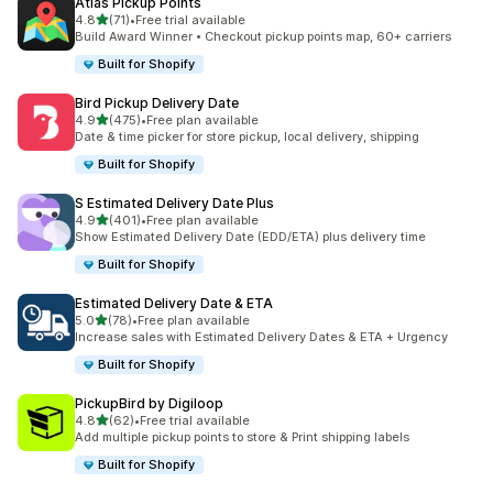
Atlas Pickup Points
별 5개 중
4.8
(71)
•
Free trial available
총 리뷰 71개
Build Award Winner • Checkout pickup points map, 60+ carriers
Built for Shopify
Bird Pickup Delivery Date
별 5개 중
4.9
(475)
•
Free plan available
총 리뷰 475개
Date & time picker for store pickup, local delivery, shipping
Built for Shopify
S Estimated Delivery Date Plus
별 5개 중
4.9
(401)
•
Free plan available
총 리뷰 401개
Show Estimated Delivery Date (EDD/ETA) plus delivery time
Built for Shopify
Estimated Delivery Date & ETA
별 5개 중
5.0
(78)
•
Free plan available
총 리뷰 78개
Increase sales with Estimated Delivery Dates & ETA + Urgency
Built for Shopify
PickupBird by Digiloop
별 5개 중
4.8
(62)
•
Free trial available
총 리뷰 62개
Add multiple pickup points to store & Print shipping labels
Built for Shopify