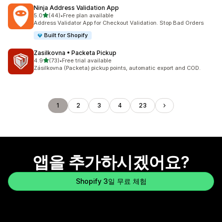
Ninja Address Validation App
별 5개 중
5.0
(44)
•
Free plan available
총 리뷰 44개
Address Validator App for Checkout Validation. Stop Bad Orders
Built for Shopify
Zasilkovna • Packeta Pickup
별 5개 중
4.9
(73)
•
Free trial available
총 리뷰 73개
Zásilkovna (Packeta) pickup points, automatic export and COD.
1
2
3
4
23
앱을 추가하시겠어요?
Shopify 3일 무료 체험