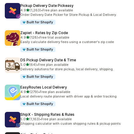
Pickup Delivery Date Pickeasy
별 5개 중
4.9
(1,263)
•
Free plan available
총 리뷰 1263개
Order Delivery Date Picker for Store Pickup & Local Delivery.
Built for Shopify
Zapiet ‑ Rates by Zip Code
별 5개 중
4.9
(128)
•
Free trial available
총 리뷰 128개
Easily calculate delivery fees using a customer's zip code
Built for Shopify
DS Pickup Delivery Date & Time
별 5개 중
5.0
(64)
•
Free plan available
총 리뷰 64개
Delivery solutions for store pickup, local delivery, shipping.
Built for Shopify
EasyRoutes Local Delivery
별 5개 중
4.9
(279)
•
Free plan available
총 리뷰 279개
Local delivery route planner with driver app & order tracking
Built for Shopify
ShipX ‑ Shipping Rates & Rules
별 5개 중
5.0
(1,163)
•
Free plan available
총 리뷰 1163개
Shipping calculator with custom shipping rules & pickup points