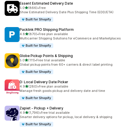
Essent Estimated Delivery Date
별 5개 중
5.0
(866)
•
Free
총 리뷰 866개
Show Estimated Delivery Date Plus Shipping Time (EDD/ETA)
Built for Shopify
Packlink PRO Shipping Platform
별 5개 중
4.8
(870)
•
Free plan available
총 리뷰 870개
Multicarrier Shipping Solutions for eCommerce and Marketplaces
Built for Shopify
Globe Pickup Points & Shipping
별 5개 중
5.0
(111)
•
Free trial available
총 리뷰 111개
Global pickup points from 60+ carriers & direct label printing
Built for Shopify
D: Local Delivery Date Picker
별 5개 중
4.9
(280)
•
Free plan available
총 리뷰 280개
Manage fresh goods pickup and delivery date and time
Built for Shopify
Zapiet ‑ Pickup + Delivery
별 5개 중
4.9
(1,796)
•
Free trial available
총 리뷰 1796개
Smarter delivery options for pickup, local delivery & shipping
Built for Shopify