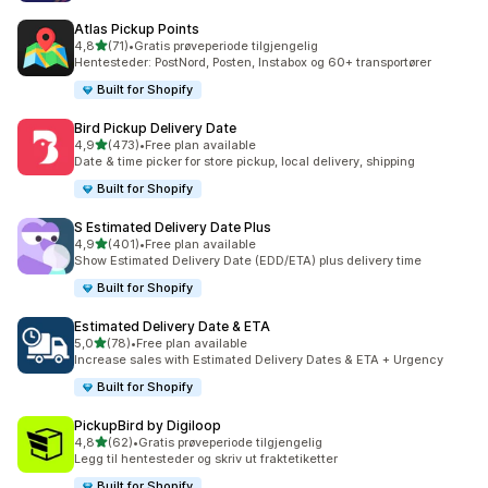
Atlas Pickup Points
av 5 stjerner
4,8
(71)
•
Gratis prøveperiode tilgjengelig
Totalt 71 omtaler
Hentesteder: PostNord, Posten, Instabox og 60+ transportører
Built for Shopify
Bird Pickup Delivery Date
av 5 stjerner
4,9
(473)
•
Free plan available
Totalt 473 omtaler
Date & time picker for store pickup, local delivery, shipping
Built for Shopify
S Estimated Delivery Date Plus
av 5 stjerner
4,9
(401)
•
Free plan available
Totalt 401 omtaler
Show Estimated Delivery Date (EDD/ETA) plus delivery time
Built for Shopify
Estimated Delivery Date & ETA
av 5 stjerner
5,0
(78)
•
Free plan available
Totalt 78 omtaler
Increase sales with Estimated Delivery Dates & ETA + Urgency
Built for Shopify
PickupBird by Digiloop
av 5 stjerner
4,8
(62)
•
Gratis prøveperiode tilgjengelig
Totalt 62 omtaler
Legg til hentesteder og skriv ut fraktetiketter
Built for Shopify