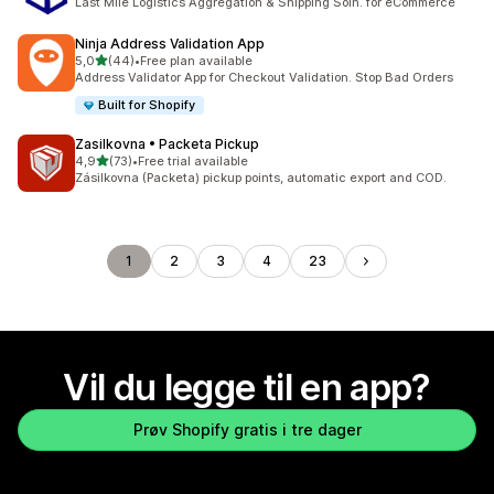
Last Mile Logistics Aggregation & Shipping Soln. for eCommerce
Ninja Address Validation App
av 5 stjerner
5,0
(44)
•
Free plan available
Totalt 44 omtaler
Address Validator App for Checkout Validation. Stop Bad Orders
Built for Shopify
Zasilkovna • Packeta Pickup
av 5 stjerner
4,9
(73)
•
Free trial available
Totalt 73 omtaler
Zásilkovna (Packeta) pickup points, automatic export and COD.
1
2
3
4
23
Vil du legge til en app?
Prøv Shopify gratis i tre dager