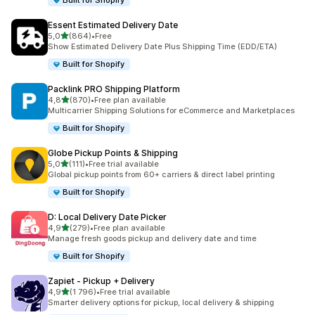
Built for Shopify
Essent Estimated Delivery Date
av 5 stjerner
5,0
(864)
•
Free
Totalt 864 omtaler
Show Estimated Delivery Date Plus Shipping Time (EDD/ETA)
Built for Shopify
Packlink PRO Shipping Platform
av 5 stjerner
4,8
(870)
•
Free plan available
Totalt 870 omtaler
Multicarrier Shipping Solutions for eCommerce and Marketplaces
Built for Shopify
Globe Pickup Points & Shipping
av 5 stjerner
5,0
(111)
•
Free trial available
Totalt 111 omtaler
Global pickup points from 60+ carriers & direct label printing
Built for Shopify
D: Local Delivery Date Picker
av 5 stjerner
4,9
(279)
•
Free plan available
Totalt 279 omtaler
Manage fresh goods pickup and delivery date and time
Built for Shopify
Zapiet ‑ Pickup + Delivery
av 5 stjerner
4,9
(1 796)
•
Free trial available
Totalt 1796 omtaler
Smarter delivery options for pickup, local delivery & shipping