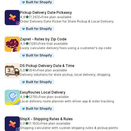
Built for Shopify
Pickup Delivery Date Pickeasy
av 5 stjerner
4,9
(1 263)
•
Free plan available
Totalt 1263 omtaler
Order Delivery Date Picker for Store Pickup & Local Delivery.
Built for Shopify
Zapiet ‑ Rates by Zip Code
av 5 stjerner
4,9
(128)
•
Free trial available
Totalt 128 omtaler
Easily calculate delivery fees using a customer's zip code
Built for Shopify
DS Pickup Delivery Date & Time
av 5 stjerner
5,0
(64)
•
Free plan available
Totalt 64 omtaler
Delivery solutions for store pickup, local delivery, shipping.
Built for Shopify
EasyRoutes Local Delivery
av 5 stjerner
4,9
(279)
•
Free plan available
Totalt 279 omtaler
Local delivery route planner with driver app & order tracking
Built for Shopify
ShipX ‑ Shipping Rates & Rules
av 5 stjerner
5,0
(1 163)
•
Free plan available
Totalt 1163 omtaler
Shipping calculator with custom shipping rules & pickup points