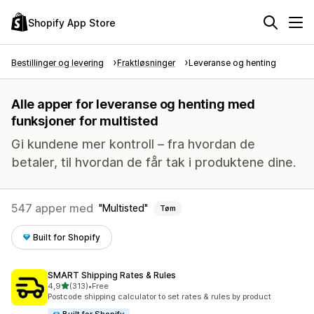
Shopify App Store
Bestillinger og levering
Fraktløsninger
Leveranse og henting
Alle apper for leveranse og henting med
funksjoner for multisted
Gi kundene mer kontroll – fra hvordan de
betaler, til hvordan de får tak i produktene dine.
547 apper med
Multisted
Tøm
Built for Shopify
SMART Shipping Rates & Rules
av 5 stjerner
4,9
(313)
•
Free
Totalt 313 omtaler
Postcode shipping calculator to set rates & rules by product