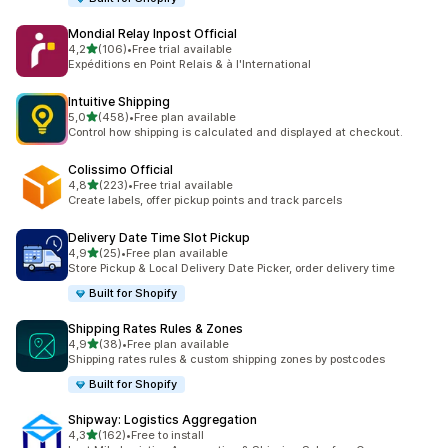
Mondial Relay Inpost Official
av 5 stjerner
4,2
(106)
•
Free trial available
Totalt 106 omtaler
Expéditions en Point Relais & à l'International
Intuitive Shipping
av 5 stjerner
5,0
(458)
•
Free plan available
Totalt 458 omtaler
Control how shipping is calculated and displayed at checkout.
Colissimo Official
av 5 stjerner
4,8
(223)
•
Free trial available
Totalt 223 omtaler
Create labels, offer pickup points and track parcels
Delivery Date Time Slot Pickup
av 5 stjerner
4,9
(25)
•
Free plan available
Totalt 25 omtaler
Store Pickup & Local Delivery Date Picker, order delivery time
Built for Shopify
Shipping Rates Rules & Zones
av 5 stjerner
4,9
(38)
•
Free plan available
Totalt 38 omtaler
Shipping rates rules & custom shipping zones by postcodes
Built for Shopify
Shipway: Logistics Aggregation
av 5 stjerner
4,3
(162)
•
Free to install
Totalt 162 omtaler