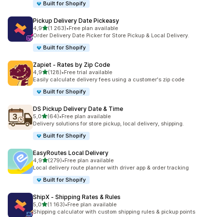
Built for Shopify
Pickup Delivery Date Pickeasy
av 5 stjerner
4,9
(1 263)
•
Free plan available
Totalt 1263 omtaler
Order Delivery Date Picker for Store Pickup & Local Delivery.
Built for Shopify
Zapiet ‑ Rates by Zip Code
av 5 stjerner
4,9
(128)
•
Free trial available
Totalt 128 omtaler
Easily calculate delivery fees using a customer's zip code
Built for Shopify
DS Pickup Delivery Date & Time
av 5 stjerner
5,0
(64)
•
Free plan available
Totalt 64 omtaler
Delivery solutions for store pickup, local delivery, shipping.
Built for Shopify
EasyRoutes Local Delivery
av 5 stjerner
4,9
(279)
•
Free plan available
Totalt 279 omtaler
Local delivery route planner with driver app & order tracking
Built for Shopify
ShipX ‑ Shipping Rates & Rules
av 5 stjerner
5,0
(1 163)
•
Free plan available
Totalt 1163 omtaler
Shipping calculator with custom shipping rules & pickup points