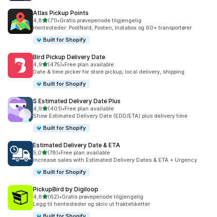
Atlas Pickup Points
av 5 stjerner
4,8
(71)
•
Gratis prøveperiode tilgjengelig
Totalt 71 omtaler
Hentesteder: PostNord, Posten, Instabox og 60+ transportører
Built for Shopify
Bird Pickup Delivery Date
av 5 stjerner
4,9
(475)
•
Free plan available
Totalt 475 omtaler
Date & time picker for store pickup, local delivery, shipping
Built for Shopify
S Estimated Delivery Date Plus
av 5 stjerner
4,9
(401)
•
Free plan available
Totalt 401 omtaler
Show Estimated Delivery Date (EDD/ETA) plus delivery time
Built for Shopify
Estimated Delivery Date & ETA
av 5 stjerner
5,0
(78)
•
Free plan available
Totalt 78 omtaler
Increase sales with Estimated Delivery Dates & ETA + Urgency
Built for Shopify
PickupBird by Digiloop
av 5 stjerner
4,8
(62)
•
Gratis prøveperiode tilgjengelig
Totalt 62 omtaler
Legg til hentesteder og skriv ut fraktetiketter
Built for Shopify