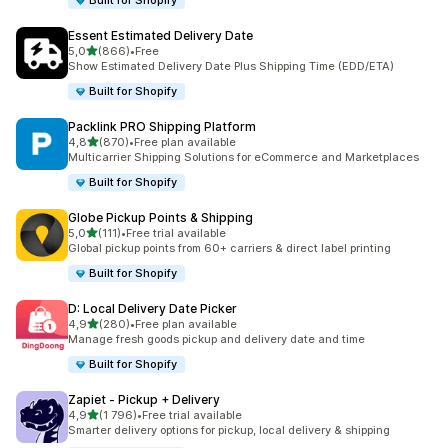
Built for Shopify
Essent Estimated Delivery Date
av 5 stjerner
5,0
(866)
•
Free
Totalt 866 omtaler
Show Estimated Delivery Date Plus Shipping Time (EDD/ETA)
Built for Shopify
Packlink PRO Shipping Platform
av 5 stjerner
4,8
(870)
•
Free plan available
Totalt 870 omtaler
Multicarrier Shipping Solutions for eCommerce and Marketplaces
Built for Shopify
Globe Pickup Points & Shipping
av 5 stjerner
5,0
(111)
•
Free trial available
Totalt 111 omtaler
Global pickup points from 60+ carriers & direct label printing
Built for Shopify
D: Local Delivery Date Picker
av 5 stjerner
4,9
(280)
•
Free plan available
Totalt 280 omtaler
Manage fresh goods pickup and delivery date and time
Built for Shopify
Zapiet ‑ Pickup + Delivery
av 5 stjerner
4,9
(1 796)
•
Free trial available
Totalt 1796 omtaler
Smarter delivery options for pickup, local delivery & shipping