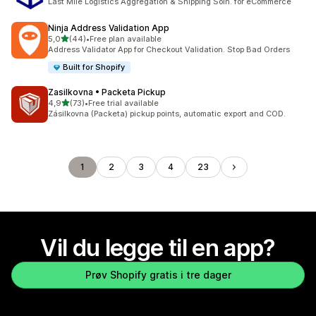
Last Mile Logistics Aggregation & Shipping Soln. for eCommerce
Ninja Address Validation App
av 5 stjerner
5,0
(44)
•
Free plan available
Totalt 44 omtaler
Address Validator App for Checkout Validation. Stop Bad Orders
Built for Shopify
Zasilkovna • Packeta Pickup
av 5 stjerner
4,9
(73)
•
Free trial available
Totalt 73 omtaler
Zásilkovna (Packeta) pickup points, automatic export and COD.
1
2
3
4
23
Vil du legge til en app?
Prøv Shopify gratis i tre dager