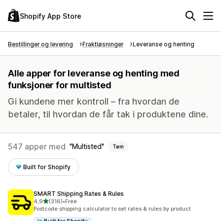
Shopify App Store
Bestillinger og levering
Fraktløsninger
Leveranse og henting
Alle apper for leveranse og henting med
funksjoner for multisted
Gi kundene mer kontroll – fra hvordan de
betaler, til hvordan de får tak i produktene dine.
547 apper med
Multisted
Tøm
Built for Shopify
SMART Shipping Rates & Rules
av 5 stjerner
4,9
(316)
•
Free
Totalt 316 omtaler
Postcode shipping calculator to set rates & rules by product