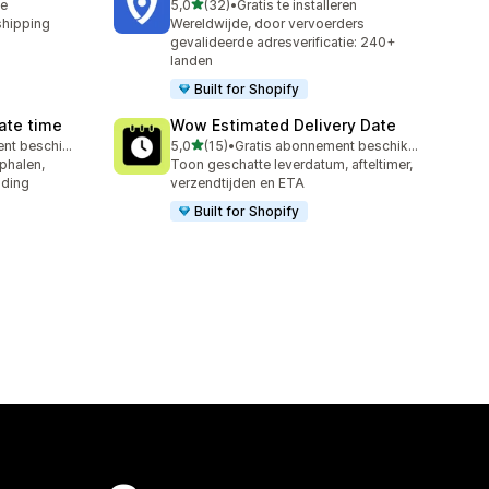
van 5 sterren
le
5,0
(32)
•
Gratis te installeren
32 recensies in totaal
shipping
Wereldwijde, door vervoerders
gevalideerde adresverificatie: 240+
landen
Built for Shopify
Date time
Wow Estimated Delivery Date
van 5 sterren
Gratis abonnement beschikbaar
5,0
(15)
•
Gratis abonnement beschikbaar
15 recensies in totaal
phalen,
Toon geschatte leverdatum, afteltimer,
nding
verzendtijden en ETA
Built for Shopify