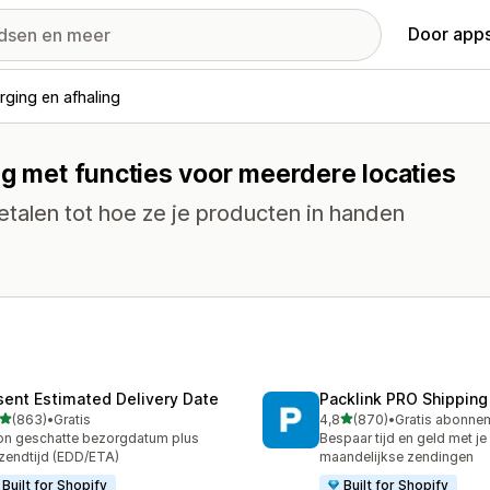
Door apps
rging en afhaling
ng met functies voor meerdere locaties
etalen tot hoe ze je producten in handen
sent Estimated Delivery Date
Packlink PRO Shipping
van 5 sterren
van 5 sterren
(863)
•
Gratis
4,8
(870)
•
 recensies in totaal
870 recensies in totaal
n geschatte bezorgdatum plus
Bespaar tijd en geld met je
zendtijd (EDD/ETA)
maandelijkse zendingen
Built for Shopify
Built for Shopify