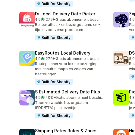
Built for Shopify
D: Local Delivery Date Picker
Za
van 5 sterren
4,9
(279)
•
Gratis abonnement beschikbaar
4,9
279 recensies in totaal
179
Beheer afhaal- en bezorgdatums en -
Pla
tijden voor verse producten
ver
Built for Shopify
EasyRoutes Local Delivery
DS
van 5 sterren
4,9
(279)
•
Gratis abonnement beschikbaar
5,0
279 recensies in totaal
64 
Routeplanner voor lokale bezorging
Bez
met chauffeursapp en volgen van
win
bestellingen
Built for Shopify
S Estimated Delivery Date Plus
Pi
van 5 sterren
4,9
(401)
•
Gratis abonnement beschikbaar
4,8
401 recensies in totaal
62 
Toon verwachte bezorgdatum
Voe
(EDD/ETA) plus levertijd
je 
Built for Shopify
Shipping Rates Rules & Zones
Ni