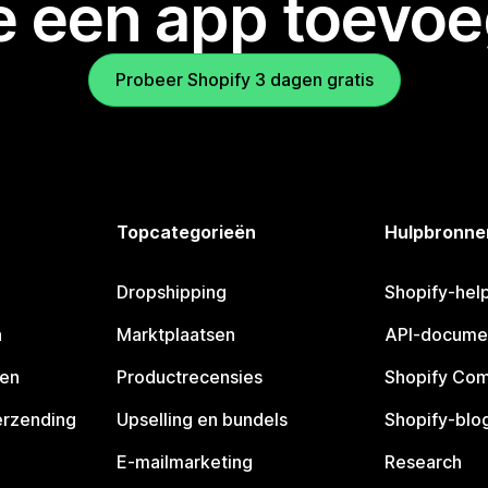
je een app toevo
Probeer Shopify 3 dagen gratis
Topcategorieën
Hulpbronne
Dropshipping
Shopify-hel
n
Marktplaatsen
API-docume
pen
Productrecensies
Shopify Co
erzending
Upselling en bundels
Shopify-blo
E-mailmarketing
Research