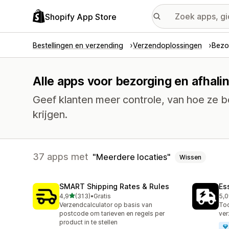
Shopify App Store
Bestellingen en verzending
Verzendoplossingen
Bezo
Alle apps voor bezorging en afhali
Geef klanten meer controle, van hoe ze b
krijgen.
37 apps met
Meerdere locaties
Wissen
SMART Shipping Rates & Rules
Es
van 5 sterren
4,9
(313)
•
Gratis
5,0
313 recensies in totaal
863
Verzendcalculator op basis van
Too
postcode om tarieven en regels per
ver
product in te stellen