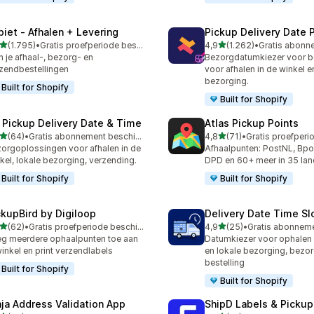
piet ‑ Afhalen + Levering
Pickup Delivery Date 
van 5 sterren
van 5 sterren
(1.795)
•
Gratis proefperiode beschikbaar
4,9
(1.262)
•
5 recensies in totaal
1262 recensies in totaal
n je afhaal-, bezorg- en
Bezorgdatumkiezer voor be
zendbestellingen
voor afhalen in de winkel e
bezorging.
Built for Shopify
Built for Shopify
 Pickup Delivery Date & Time
Atlas Pickup Points
van 5 sterren
van 5 sterren
(64)
•
Gratis abonnement beschikbaar
4,8
(71)
•
recensies in totaal
71 recensies in totaal
orgoplossingen voor afhalen in de
Afhaalpunten: PostNL, Bpo
kel, lokale bezorging, verzending.
DPD en 60+ meer in 35 la
Built for Shopify
Built for Shopify
ckupBird by Digiloop
Delivery Date Time Sl
van 5 sterren
van 5 sterren
(62)
•
Gratis proefperiode beschikbaar
4,9
(25)
•
recensies in totaal
25 recensies in totaal
g meerdere ophaalpunten toe aan
Datumkiezer voor ophalen 
winkel en print verzendlabels
en lokale bezorging, bezor
bestelling
Built for Shopify
Built for Shopify
nja Address Validation App
ShipD Labels & Pickup