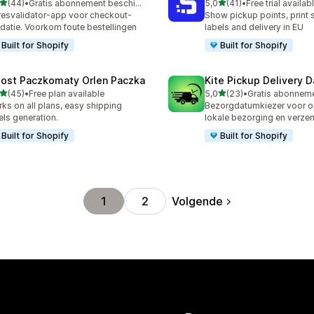
van 5 sterren
van 5 sterren
(44)
•
Gratis abonnement beschikbaar
5,0
(41)
•
Free trial availab
recensies in totaal
41 recensies in totaal
esvalidator-app voor checkout-
Show pickup points, print 
idatie. Voorkom foute bestellingen
labels and delivery in EU
Built for Shopify
Built for Shopify
Post Paczkomaty Orlen Paczka
Kite Pickup Delivery 
van 5 sterren
van 5 sterren
(45)
•
Free plan available
5,0
(23)
•
recensies in totaal
23 recensies in totaal
ks on all plans, easy shipping
Bezorgdatumkiezer voor o
els generation.
lokale bezorging en verze
Built for Shopify
Built for Shopify
Volgende
1
2