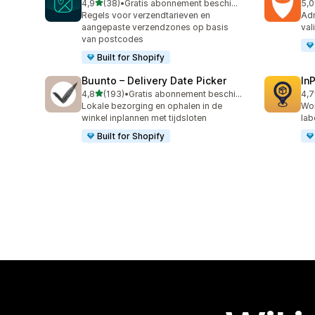
van 5 sterren
4,9
(38)
•
Gratis abonnement beschikbaar
5,0
38 recensies in totaal
44 
Regels voor verzendtarieven en
Adr
aangepaste verzendzones op basis
val
van postcodes
Built for Shopify
Buunto – Delivery Date Picker
In
van 5 sterren
4,8
(193)
•
Gratis abonnement beschikbaar
4,7
193 recensies in totaal
45 
Lokale bezorging en ophalen in de
Wor
winkel inplannen met tijdsloten
lab
Built for Shopify