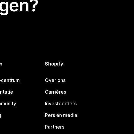
egen?
n
Shopify
pcentrum
Over ons
ntatie
Carrières
mmunity
Investeerders
g
Pers en media
Partners