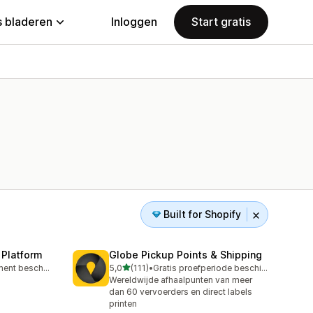
 bladeren
Inloggen
Start gratis
Built for Shopify
 Platform
Globe Pickup Points & Shipping
van 5 sterren
Gratis abonnement beschikbaar
5,0
(111)
•
Gratis proefperiode beschikbaar
111 recensies in totaal
Wereldwijde afhaalpunten van meer
dan 60 vervoerders en direct labels
printen