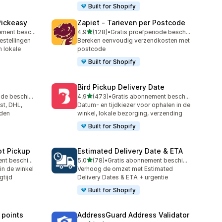
Built for Shopify
Pickeasy
Zapiet ‑ Tarieven per Postcode
van 5 sterren
Gratis abonnement beschikbaar
4,9
(128)
•
Gratis proefperiode beschikbaar
128 recensies in totaal
stellingen
Bereken eenvoudig verzendkosten met
n lokale
postcode
Built for Shopify
Bird Pickup Delivery Date
van 5 sterren
Gratis proefperiode beschikbaar
4,9
(473)
•
Gratis abonnement beschikbaar
473 recensies in totaal
st, DHL,
Datum- en tijdkiezer voor ophalen in de
nden
winkel, lokale bezorging, verzending
Built for Shopify
ot Pickup
Estimated Delivery Date & ETA
van 5 sterren
Gratis abonnement beschikbaar
5,0
(78)
•
Gratis abonnement beschikbaar
78 recensies in totaal
in de winkel
Verhoog de omzet met Estimated
gtijd
Delivery Dates & ETA + urgentie
Built for Shopify
 points
AddressGuard Address Validator