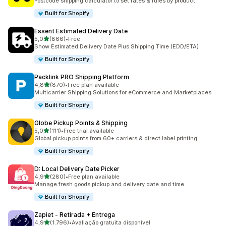
Postcode shipping calculator to set rates & rules by product
Built for Shopify
Essent Estimated Delivery Date
de 5 estrelas
5,0
(866)
•
Free
866 total de avaliações
Show Estimated Delivery Date Plus Shipping Time (EDD/ETA)
Built for Shopify
Packlink PRO Shipping Platform
de 5 estrelas
4,8
(870)
•
Free plan available
870 total de avaliações
Multicarrier Shipping Solutions for eCommerce and Marketplaces
Built for Shopify
Globe Pickup Points & Shipping
de 5 estrelas
5,0
(111)
•
Free trial available
111 total de avaliações
Global pickup points from 60+ carriers & direct label printing
Built for Shopify
D: Local Delivery Date Picker
de 5 estrelas
4,9
(280)
•
Free plan available
280 total de avaliações
Manage fresh goods pickup and delivery date and time
Built for Shopify
Zapiet ‑ Retirada + Entrega
de 5 estrelas
4,9
(1.796)
•
Avaliação gratuita disponível
1796 total de avaliações