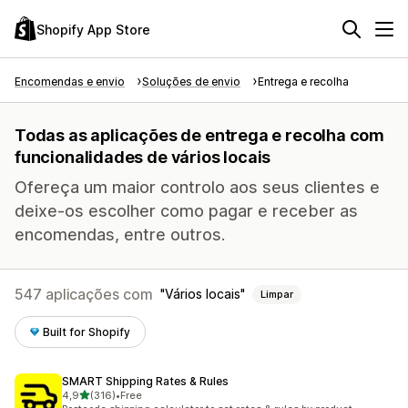
Shopify App Store
Encomendas e envio
Soluções de envio
Entrega e recolha
Todas as aplicações de entrega e recolha com
funcionalidades de vários locais
Ofereça um maior controlo aos seus clientes e
deixe-os escolher como pagar e receber as
encomendas, entre outros.
547 aplicações com
Vários locais
Limpar
Built for Shopify
SMART Shipping Rates & Rules
de 5 estrelas
4,9
(316)
•
Free
316 total de avaliações