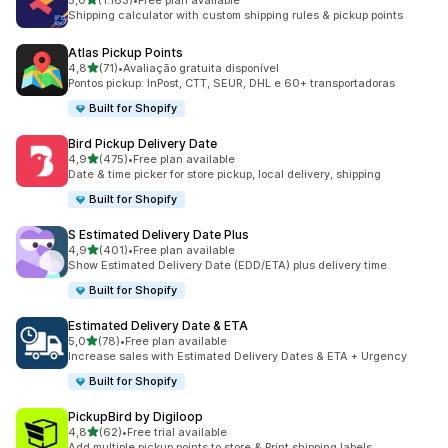
5,0
(1.163)
•
Free plan available
1163 total de avaliações
Shipping calculator with custom shipping rules & pickup points
Atlas Pickup Points
de 5 estrelas
4,8
(71)
•
Avaliação gratuita disponível
71 total de avaliações
Pontos pickup: InPost, CTT, SEUR, DHL e 60+ transportadoras
Built for Shopify
Bird Pickup Delivery Date
de 5 estrelas
4,9
(475)
•
Free plan available
475 total de avaliações
Date & time picker for store pickup, local delivery, shipping
Built for Shopify
S Estimated Delivery Date Plus
de 5 estrelas
4,9
(401)
•
Free plan available
401 total de avaliações
Show Estimated Delivery Date (EDD/ETA) plus delivery time
Built for Shopify
Estimated Delivery Date & ETA
de 5 estrelas
5,0
(78)
•
Free plan available
78 total de avaliações
Increase sales with Estimated Delivery Dates & ETA + Urgency
Built for Shopify
PickupBird by Digiloop
de 5 estrelas
4,8
(62)
•
Free trial available
62 total de avaliações
Add multiple pickup points to store & Print shipping labels