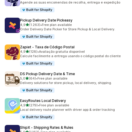
Agende as suas encomendas de recolha, entrega e expedição
Built for Shopify
Pickup Delivery Date Pickeasy
de 5 estrelas
4,9
(1.263)
•
Free plan available
1263 total de avaliações
Order Delivery Date Picker for Store Pickup & Local Delivery.
Built for Shopify
Zapiet ‑ Taxa de Código Postal
de 5 estrelas
4,9
(128)
•
Avaliação gratuita disponível
128 total de avaliações
Calcule facilmente a entrega usando o código postal do cliente
Built for Shopify
DS Pickup Delivery Date & Time
de 5 estrelas
5,0
(64)
•
Free plan available
64 total de avaliações
Delivery solutions for store pickup, local delivery, shipping.
Built for Shopify
EasyRoutes Local Delivery
de 5 estrelas
4,9
(279)
•
Free plan available
279 total de avaliações
Local delivery route planner with driver app & order tracking
Built for Shopify
ShipX ‑ Shipping Rates & Rules
de 5 estrelas