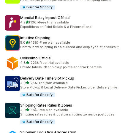
Built for Shopify
Mondial Relay Inpost Official
de 5 estrelas
4,2
(106)
•
Free trial available
106 total de avaliações
Expéditions en Point Relais & à l'International
Intuitive Shipping
de 5 estrelas
5,0
(458)
•
Free plan available
458 total de avaliações
Control how shipping is calculated and displayed at checkout.
Colissimo Official
de 5 estrelas
4,8
(223)
•
Free trial available
223 total de avaliações
Create labels, offer pickup points and track parcels
Delivery Date Time Slot Pickup
de 5 estrelas
4,9
(25)
•
Free plan available
25 total de avaliações
Store Pickup & Local Delivery Date Picker, order delivery time
Built for Shopify
Shipping Rates Rules & Zones
de 5 estrelas
4,9
(38)
•
Free plan available
38 total de avaliações
Shipping rates rules & custom shipping zones by postcodes
Built for Shopify
Shipway: Logistics Aggregation