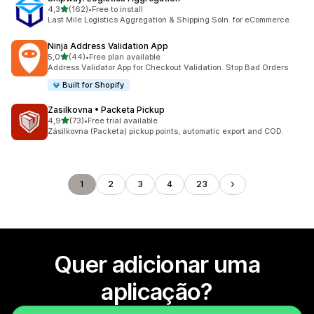
de 5 estrelas
4,3
(162)
•
Free to install
162 total de avaliações
Last Mile Logistics Aggregation & Shipping Soln. for eCommerce
Ninja Address Validation App
de 5 estrelas
5,0
(44)
•
Free plan available
44 total de avaliações
Address Validator App for Checkout Validation. Stop Bad Orders
Built for Shopify
Zasilkovna • Packeta Pickup
de 5 estrelas
4,9
(73)
•
Free trial available
73 total de avaliações
Zásilkovna (Packeta) pickup points, automatic export and COD.
1
2
3
4
23
Quer adicionar uma
aplicação?