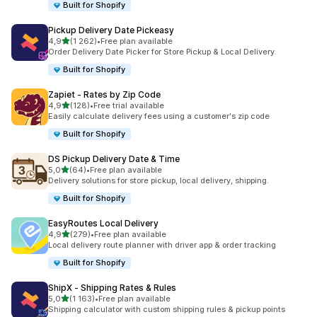
Built for Shopify
Pickup Delivery Date Pickeasy
av 5 stjerner
4,9
(1 262)
•
Free plan available
Totalt 1262 omtaler
Order Delivery Date Picker for Store Pickup & Local Delivery.
Built for Shopify
Zapiet ‑ Rates by Zip Code
av 5 stjerner
4,9
(128)
•
Free trial available
Totalt 128 omtaler
Easily calculate delivery fees using a customer's zip code
Built for Shopify
DS Pickup Delivery Date & Time
av 5 stjerner
5,0
(64)
•
Free plan available
Totalt 64 omtaler
Delivery solutions for store pickup, local delivery, shipping.
Built for Shopify
EasyRoutes Local Delivery
av 5 stjerner
4,9
(279)
•
Free plan available
Totalt 279 omtaler
Local delivery route planner with driver app & order tracking
Built for Shopify
ShipX ‑ Shipping Rates & Rules
av 5 stjerner
5,0
(1 163)
•
Free plan available
Totalt 1163 omtaler
Shipping calculator with custom shipping rules & pickup points