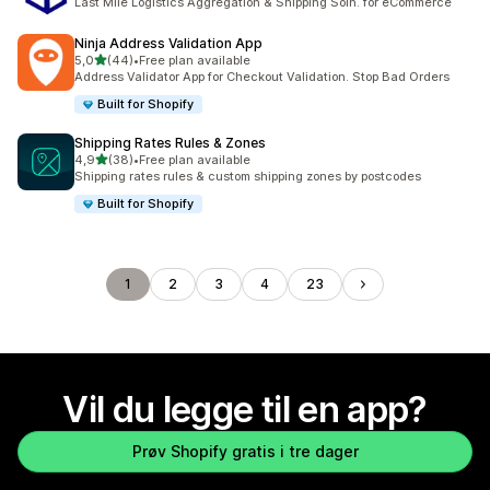
Last Mile Logistics Aggregation & Shipping Soln. for eCommerce
Ninja Address Validation App
av 5 stjerner
5,0
(44)
•
Free plan available
Totalt 44 omtaler
Address Validator App for Checkout Validation. Stop Bad Orders
Built for Shopify
Shipping Rates Rules & Zones
av 5 stjerner
4,9
(38)
•
Free plan available
Totalt 38 omtaler
Shipping rates rules & custom shipping zones by postcodes
Built for Shopify
1
2
3
4
23
Vil du legge til en app?
Prøv Shopify gratis i tre dager