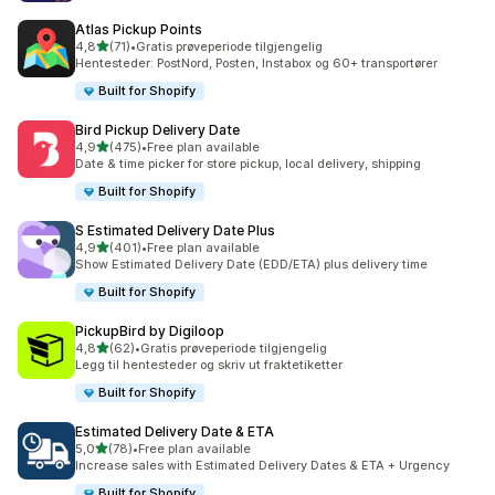
Atlas Pickup Points
av 5 stjerner
4,8
(71)
•
Gratis prøveperiode tilgjengelig
Totalt 71 omtaler
Hentesteder: PostNord, Posten, Instabox og 60+ transportører
Built for Shopify
Bird Pickup Delivery Date
av 5 stjerner
4,9
(475)
•
Free plan available
Totalt 475 omtaler
Date & time picker for store pickup, local delivery, shipping
Built for Shopify
S Estimated Delivery Date Plus
av 5 stjerner
4,9
(401)
•
Free plan available
Totalt 401 omtaler
Show Estimated Delivery Date (EDD/ETA) plus delivery time
Built for Shopify
PickupBird by Digiloop
av 5 stjerner
4,8
(62)
•
Gratis prøveperiode tilgjengelig
Totalt 62 omtaler
Legg til hentesteder og skriv ut fraktetiketter
Built for Shopify
Estimated Delivery Date & ETA
av 5 stjerner
5,0
(78)
•
Free plan available
Totalt 78 omtaler
Increase sales with Estimated Delivery Dates & ETA + Urgency
Built for Shopify