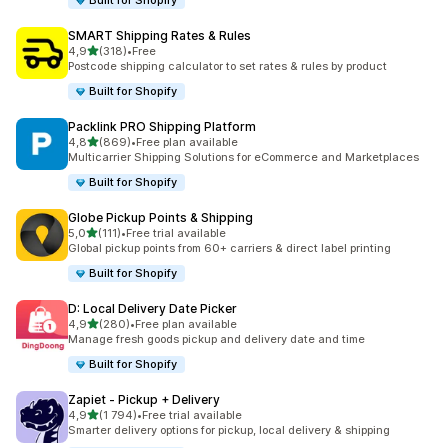
Built for Shopify
SMART Shipping Rates & Rules
av 5 stjerner
4,9
(318)
•
Free
Totalt 318 omtaler
Postcode shipping calculator to set rates & rules by product
Built for Shopify
Packlink PRO Shipping Platform
av 5 stjerner
4,8
(869)
•
Free plan available
Totalt 869 omtaler
Multicarrier Shipping Solutions for eCommerce and Marketplaces
Built for Shopify
Globe Pickup Points & Shipping
av 5 stjerner
5,0
(111)
•
Free trial available
Totalt 111 omtaler
Global pickup points from 60+ carriers & direct label printing
Built for Shopify
D: Local Delivery Date Picker
av 5 stjerner
4,9
(280)
•
Free plan available
Totalt 280 omtaler
Manage fresh goods pickup and delivery date and time
Built for Shopify
Zapiet ‑ Pickup + Delivery
av 5 stjerner
4,9
(1 794)
•
Free trial available
Totalt 1794 omtaler
Smarter delivery options for pickup, local delivery & shipping