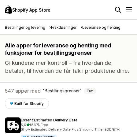
Shopify App Store
Bestillinger og levering
Fraktløsninger
Leveranse og henting
Alle apper for leveranse og henting med
funksjoner for bestillingsgrenser
Gi kundene mer kontroll – fra hvordan de
betaler, til hvordan de får tak i produktene dine.
547 apper med
Bestillingsgrenser
Tøm
Built for Shopify
Essent Estimated Delivery Date
av 5 stjerner
5,0
(867)
•
Free
Totalt 867 omtaler
Show Estimated Delivery Date Plus Shipping Time (EDD/ETA)