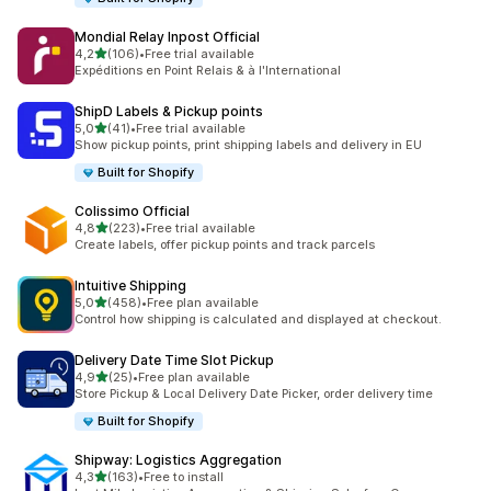
Mondial Relay Inpost Official
av 5 stjerner
4,2
(106)
•
Free trial available
Totalt 106 omtaler
Expéditions en Point Relais & à l'International
ShipD Labels & Pickup points
av 5 stjerner
5,0
(41)
•
Free trial available
Totalt 41 omtaler
Show pickup points, print shipping labels and delivery in EU
Built for Shopify
Colissimo Official
av 5 stjerner
4,8
(223)
•
Free trial available
Totalt 223 omtaler
Create labels, offer pickup points and track parcels
Intuitive Shipping
av 5 stjerner
5,0
(458)
•
Free plan available
Totalt 458 omtaler
Control how shipping is calculated and displayed at checkout.
Delivery Date Time Slot Pickup
av 5 stjerner
4,9
(25)
•
Free plan available
Totalt 25 omtaler
Store Pickup & Local Delivery Date Picker, order delivery time
Built for Shopify
Shipway: Logistics Aggregation
av 5 stjerner
4,3
(163)
•
Free to install
Totalt 163 omtaler