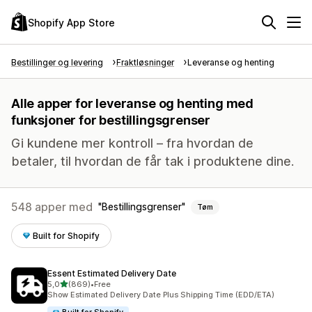
Shopify App Store
Bestillinger og levering
Fraktløsninger
Leveranse og henting
Alle apper for leveranse og henting med
funksjoner for bestillingsgrenser
Gi kundene mer kontroll – fra hvordan de
betaler, til hvordan de får tak i produktene dine.
548 apper med
Bestillingsgrenser
Tøm
Built for Shopify
Essent Estimated Delivery Date
av 5 stjerner
5,0
(869)
•
Free
Totalt 869 omtaler
Show Estimated Delivery Date Plus Shipping Time (EDD/ETA)