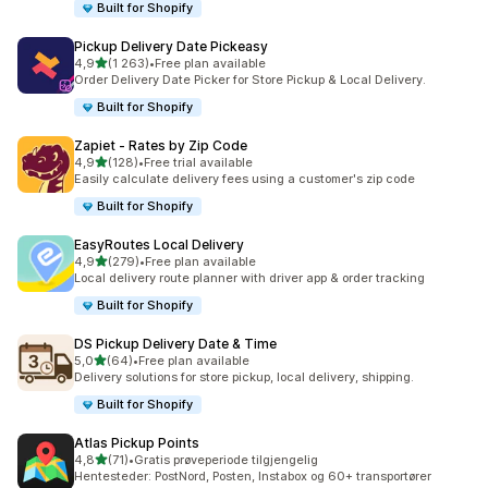
Built for Shopify
Pickup Delivery Date Pickeasy
av 5 stjerner
4,9
(1 263)
•
Free plan available
Totalt 1263 omtaler
Order Delivery Date Picker for Store Pickup & Local Delivery.
Built for Shopify
Zapiet ‑ Rates by Zip Code
av 5 stjerner
4,9
(128)
•
Free trial available
Totalt 128 omtaler
Easily calculate delivery fees using a customer's zip code
Built for Shopify
EasyRoutes Local Delivery
av 5 stjerner
4,9
(279)
•
Free plan available
Totalt 279 omtaler
Local delivery route planner with driver app & order tracking
Built for Shopify
DS Pickup Delivery Date & Time
av 5 stjerner
5,0
(64)
•
Free plan available
Totalt 64 omtaler
Delivery solutions for store pickup, local delivery, shipping.
Built for Shopify
Atlas Pickup Points
av 5 stjerner
4,8
(71)
•
Gratis prøveperiode tilgjengelig
Totalt 71 omtaler
Hentesteder: PostNord, Posten, Instabox og 60+ transportører