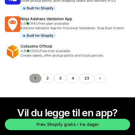
Show pickup points, print shipping labels and delivery in EU
Built for Shopify
Ninja Address Validation App
av 5 stjerner
5,0
(44)
•
Free plan available
Totalt 44 omtaler
Address Validator App for Checkout Validation. Stop Bad Orders
Built for Shopify
Colissimo Official
av 5 stjerner
4,8
(223)
•
Free trial available
Totalt 223 omtaler
Create labels, offer pickup points and track parcels
1
2
3
4
23
Vil du legge til en app?
Prøv Shopify gratis i tre dager