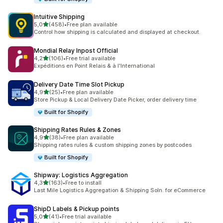
Intuitive Shipping
av 5 stjerner
5,0
(458)
•
Free plan available
Totalt 458 omtaler
Control how shipping is calculated and displayed at checkout.
Mondial Relay Inpost Official
av 5 stjerner
4,2
(106)
•
Free trial available
Totalt 106 omtaler
Expéditions en Point Relais & à l'International
Delivery Date Time Slot Pickup
av 5 stjerner
4,9
(25)
•
Free plan available
Totalt 25 omtaler
Store Pickup & Local Delivery Date Picker, order delivery time
Built for Shopify
Shipping Rates Rules & Zones
av 5 stjerner
4,9
(38)
•
Free plan available
Totalt 38 omtaler
Shipping rates rules & custom shipping zones by postcodes
Built for Shopify
Shipway: Logistics Aggregation
av 5 stjerner
4,3
(163)
•
Free to install
Totalt 163 omtaler
Last Mile Logistics Aggregation & Shipping Soln. for eCommerce
ShipD Labels & Pickup points
av 5 stjerner
5,0
(41)
•
Free trial available
Totalt 41 omtaler