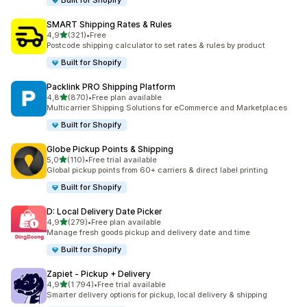
Built for Shopify
SMART Shipping Rates & Rules
av 5 stjerner
4,9
(321)
•
Free
Totalt 321 omtaler
Postcode shipping calculator to set rates & rules by product
Built for Shopify
Packlink PRO Shipping Platform
av 5 stjerner
4,8
(870)
•
Free plan available
Totalt 870 omtaler
Multicarrier Shipping Solutions for eCommerce and Marketplaces
Built for Shopify
Globe Pickup Points & Shipping
av 5 stjerner
5,0
(110)
•
Free trial available
Totalt 110 omtaler
Global pickup points from 60+ carriers & direct label printing
Built for Shopify
D: Local Delivery Date Picker
av 5 stjerner
4,9
(279)
•
Free plan available
Totalt 279 omtaler
Manage fresh goods pickup and delivery date and time
Built for Shopify
Zapiet ‑ Pickup + Delivery
av 5 stjerner
4,9
(1 794)
•
Free trial available
Totalt 1794 omtaler
Smarter delivery options for pickup, local delivery & shipping