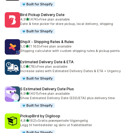
Built for Shopify
Bird Pickup Delivery Date
av 5 stjerner
4,9
(474)
•
Free plan available
Totalt 474 omtaler
Date & time picker for store pickup, local delivery, shipping
Built for Shopify
ShipX ‑ Shipping Rates & Rules
av 5 stjerner
5,0
(1 163)
•
Free plan available
Totalt 1163 omtaler
Shipping calculator with custom shipping rules & pickup points
Estimated Delivery Date & ETA
av 5 stjerner
5,0
(78)
•
Free plan available
Totalt 78 omtaler
Increase sales with Estimated Delivery Dates & ETA + Urgency
Built for Shopify
S Estimated Delivery Date Plus
av 5 stjerner
4,9
(401)
•
Free plan available
Totalt 401 omtaler
Show Estimated Delivery Date (EDD/ETA) plus delivery time
Built for Shopify
PickupBird by Digiloop
av 5 stjerner
4,8
(62)
•
Gratis prøveperiode tilgjengelig
Totalt 62 omtaler
Legg til hentesteder og skriv ut fraktetiketter
Built for Shopify